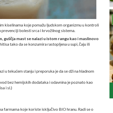
nim kiselinama koje pomažu ljudskom organizmu u kontroli
 prevenciji bolesti srca i krvožilnog sistema.
, guščja mast se nalazi u istom rangu kao i maslinovo
hitisa tako da se konzumira rastopljena u supi, čaju ili
zi u tekućem stanju i preporuka je da se dži na hladnom
izvod bez hemijskih dodataka i odavnina je poznato kao
a i sl.)
a farmama koje koriste isključivo BIO hranu. Radi se o