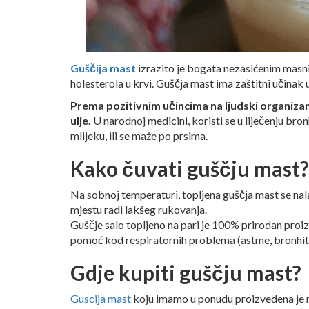
Guščija mast
izrazito je bogata nezasićenim mas
holesterola u krvi. Guščja mast ima zaštitni učinak u
Prema pozitivnim učincima na ljudski organizam
ulje.
U narodnoj medicini, koristi se u liječenju bron
mlijeku, ili se maže po prsima.
Kako čuvati guščju mast?
Na sobnoj temperaturi, topljena guščja mast se nala
mjestu radi lakšeg rukovanja.
Guščje salo topljeno na pari je 100% prirodan pro
pomoć kod respiratornih problema (astme, bronhitis
Gdje kupiti guščju mast?
Guscija mast
koju imamo u ponudu proizvedena je n