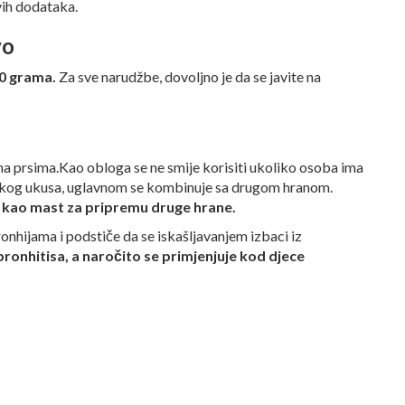
vih dodataka.
vo
0 grama.
Za sve narudžbe, dovoljno je da se javite na
 na prsima.Kao obloga se ne smije korisiti ukoliko osoba ima
jakog ukusa, uglavnom se kombinuje sa drugom hranom.
ti kao mast za pripremu druge hrane.
onhijama i podstiče da se iskašljavanjem izbaci iz
 bronhitisa, a naročito se primjenjuje kod djece