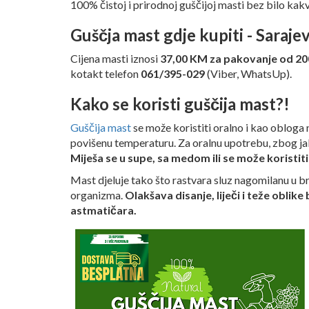
100% čistoj i prirodnoj guščijoj masti bez bilo kak
Guščja mast gdje kupiti - Saraje
Cijena masti iznosi
37,00 KM za pakovanje od 20
kotakt telefon
061/395-029
(Viber, WhatsUp).
Kako se koristi guščija mast?!
Guščija mast
se može koristiti oralno i kao obloga
povišenu temperaturu. Za oralnu upotrebu, zbog 
Miješa se u supe, sa medom ili se može koristi
Mast djeluje tako što rastvara sluz nagomilanu u br
organizma.
Olakšava disanje, liječi i teže oblike
astmatičara.