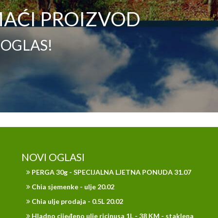
AĆI PROIZVOD
 OGLAS!
NOVI OGLASI
PERGA 30g - SPECIJALNA LJETNA PONUDA 31.07
Chia sjemenke - ulje 20.02
Chia ulje prodaja - 0.5L 20.02
Hladno cijeđeno ulje ricinusa 1L - 38 KM - staklena