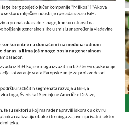
Hagelberg posjetio jučer kompanije "Milkos" i "Akova
u sektoru mliječne industrije i peradarstva u BiH.
ovima pronalaska radne snage, konkurentnosti na
poboljšanju generalne slike u smislu unapređenja vladavine
ije konkurentne na domaćem i na međunarodnom
io danas, a li ima još mnogo posla na generalnom
 ambasador.
oizvoda iz BiH koji se mogu izvoziti na tržište Evropske unije
zacija i otvaranje vrata Evropske unije za proizvode od
podršku različitih segmenata razvoja u BiH, a
okviru toga, Švedska i Sjedinjene Američke Države,
 te su sektori u kojima rade napravili iskorak u okviru
ira realizaciju obuke i treninga za javni i privatni sektor
d mlijeka.