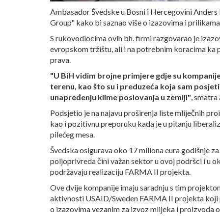
Ambasador Švedske u Bosni i Hercegovini Anders 
Group" kako bi saznao više o izazovima i prilikama 
S rukovodiocima ovih bh. firmi razgovarao je izaz
evropskom tržištu, ali i na potrebnim koracima ka 
prava.
"U BiH vidim brojne primjere gdje su kompan
terenu, kao što su i preduzeća koja sam posjet
unapređenju klime poslovanja u zemlji"
, smatra
Podsjetio je na najavu proširenja liste mliječnih pr
kao i pozitivnu preporuku kada je u pitanju liberali
pilećeg mesa.
Švedska osigurava oko 17 miliona eura godišnje za 
poljoprivreda čini važan sektor u ovoj podršci i u 
podržavaju realizaciju FARMA II projekta.
Ove dvije kompanije imaju saradnju s tim projektom,
aktivnosti USAID/Sweden FARMA II projekta koji plan
o izazovima vezanim za izvoz mlijeka i proizvoda o