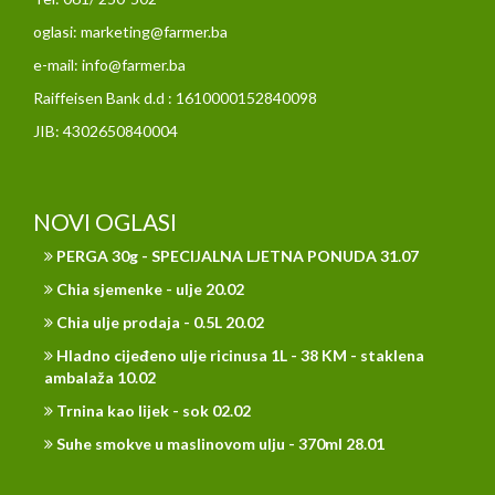
oglasi: marketing@farmer.ba
e-mail: info@farmer.ba
Raiffeisen Bank d.d : 1610000152840098
JIB: 4302650840004
NOVI OGLASI
PERGA 30g - SPECIJALNA LJETNA PONUDA 31.07
Chia sjemenke - ulje 20.02
Chia ulje prodaja - 0.5L 20.02
Hladno cijeđeno ulje ricinusa 1L - 38 KM - staklena
ambalaža 10.02
Trnina kao lijek - sok 02.02
Suhe smokve u maslinovom ulju - 370ml 28.01