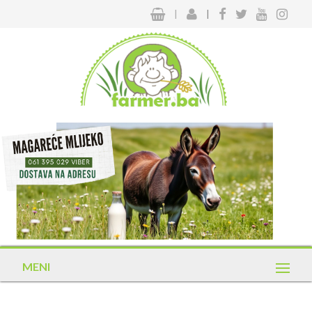
|
|
MENI