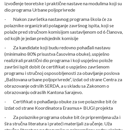
izvođenje teoretske i praktične nastave na modulima koji su
dio programa Urbane poljoprivrede
- Nakon završetka nastavnog programa škola će za
polaznike organizirati polaganje završnog ispita, koji se
polaže pred stručnom komisijom sastavljenom od 6 članova,
od kojih je jedan predsjednik komisije
- Za kandidate koji budu redovno pohađali nastavu
(minimalno 80% prisustva časovima obuke), uspješno
realizirali praktični dio programa i koji uspješno polože
završni ispit dobit će certifikat o uspješno završenom
programu i stručnoj osposobljenosti za obavljanje poslova
„Baštovana urbane poljoprivrede“, izdat od strane Centra za
obrazovanje odrslih SERDA, a u skladu sa Zakonom o
obrazovanju odraslih Kantona Sarajevo.
- Certifikat o pohađanju obuke za sve polaznike bit će
izdat od strane Koordinatora Erasmus+ BUGI projekta
- Za polaznike programa obuke bit će pripremljena uža i
šira stručna literatura i prateći materijali za učenje. Uža
stručna literatura podrazumijeva pripremljenu radnu skriptu