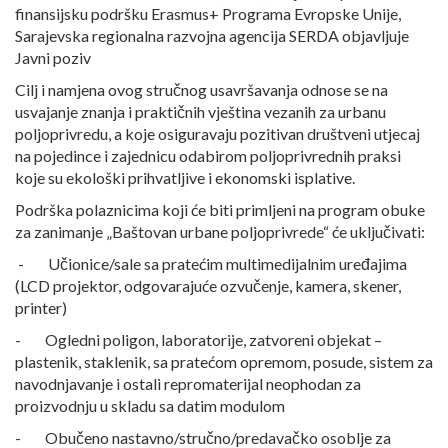
finansijsku podršku Erasmus+ Programa Evropske Unije,
Sarajevska regionalna razvojna agencija SERDA objavljuje
Javni poziv
Cilj i namjena ovog stručnog usavršavanja odnose se na
usvajanje znanja i praktičnih vještina vezanih za urbanu
poljoprivredu, a koje osiguravaju pozitivan društveni utjecaj
na pojedince i zajednicu odabirom poljoprivrednih praksi
koje su ekološki prihvatljive i ekonomski isplative.
Podrška polaznicima koji će biti primljeni na program obuke
za zanimanje „Baštovan urbane poljoprivrede“ će uključivati:
- Učionice/sale sa pratećim multimedijalnim uređajima
(LCD projektor, odgovarajuće ozvučenje, kamera, skener,
printer)
- Ogledni poligon, laboratorije, zatvoreni objekat –
plastenik, staklenik, sa pratećom opremom, posude, sistem za
navodnjavanje i ostali repromaterijal neophodan za
proizvodnju u skladu sa datim modulom
- Obučeno nastavno/stručno/predavačko osoblje za