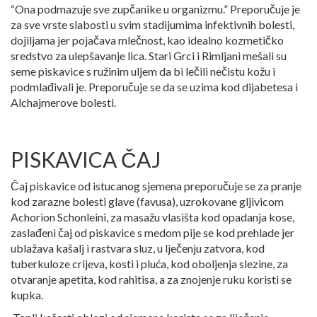
“Ona podmazuje sve zupčanike u organizmu.” Preporučuje je
za sve vrste slabosti u svim stadijumima infektivnih bolesti,
dojiljama jer pojačava mlečnost, kao idealno kozmetičko
sredstvo za ulepšavanje lica. Stari Grci i Rimljani mešali su
seme piskavice s ružinim uljem da bi lečili nečistu kožu i
podmlađivali je. Preporučuje se da se uzima kod dijabetesa i
Alchajmerove bolesti.
PISKAVICA ČAJ
Čaj piskavice od istucanog sjemena preporučuje se za pranje
kod zarazne bolesti glave (favusa), uzrokovane gljivicom
Achorion Schonleini, za masažu vlasišta kod opadanja kose,
zaslađeni čaj od piskavice s medom pije se kod prehlade jer
ublažava kašalj i rastvara sluz, u lječenju zatvora, kod
tuberkuloze crijeva, kosti i pluća, kod oboljenja slezine, za
otvaranje apetita, kod rahitisa, a za znojenje ruku koristi se
kupka.