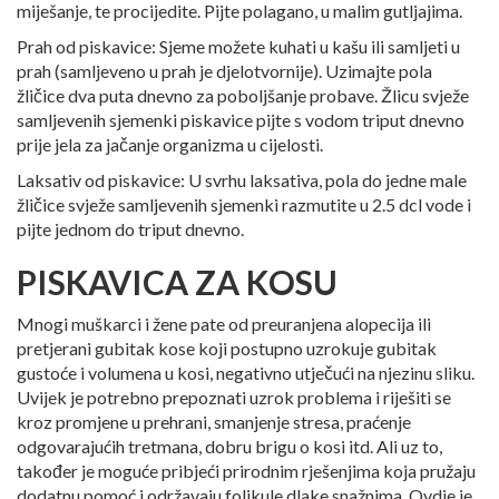
miješanje, te procijedite. Pijte polagano, u malim gutljajima.
Prah od piskavice: Sjeme možete kuhati u kašu ili samljeti u
prah (samljeveno u prah je djelotvornije). Uzimajte pola
žličice dva puta dnevno za poboljšanje probave. Žlicu svježe
samljevenih sjemenki piskavice pijte s vodom triput dnevno
prije jela za jačanje organizma u cijelosti.
Laksativ od piskavice: U svrhu laksativa, pola do jedne male
žličice svježe samljevenih sjemenki razmutite u 2.5 dcl vode i
pijte jednom do triput dnevno.
PISKAVICA ZA KOSU
Mnogi muškarci i žene pate od preuranjena alopecija ili
pretjerani gubitak kose koji postupno uzrokuje gubitak
gustoće i volumena u kosi, negativno utječući na njezinu sliku.
Uvijek je potrebno prepoznati uzrok problema i riješiti se
kroz promjene u prehrani, smanjenje stresa, praćenje
odgovarajućih tretmana, dobru brigu o kosi itd. Ali uz to,
također je moguće pribjeći prirodnim rješenjima koja pružaju
dodatnu pomoć i održavaju folikule dlake snažnima. Ovdje je