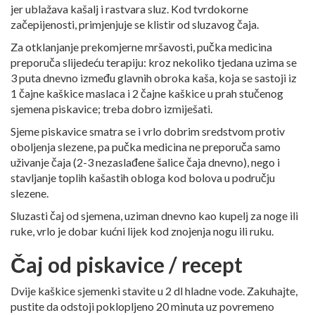
jer ublažava kašalj i rastvara sluz. Kod tvrdokorne
začepijenosti, primjenjuje se klistir od sluzavog čaja.
Za otklanjanje prekomjerne mršavosti, pučka medicina
preporuča slijedeću terapiju: kroz nekoliko tjedana uzima se
3 puta dnevno između glavnih obroka kaša, koja se sastoji iz
1 čajne kaškice maslaca i 2 čajne kaškice u prah stučenog
sjemena piskavice; treba dobro izmiješati.
Sjeme piskavice smatra se i vrlo dobrim sredstvom protiv
oboljenja slezene, pa pučka medicina ne preporuča samo
uživanje čaja (2-3 nezaslađene šalice čaja dnevno), nego i
stavljanje toplih kašastih obloga kod bolova u području
slezene.
Sluzasti čaj od sjemena, uziman dnevno kao kupelj za noge ili
ruke, vrlo je dobar kućni lijek kod znojenja nogu ili ruku.
Čaj od piskavice / recept
Dvije kaškice sjemenki stavite u 2 dl hladne vode. Zakuhajte,
pustite da odstoji poklopljeno 20 minuta uz povremeno