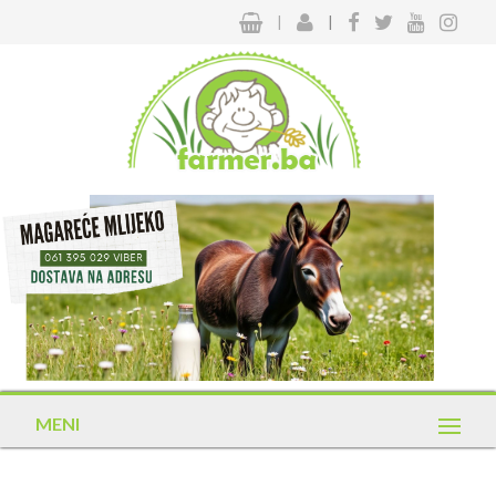
|
|
MENI