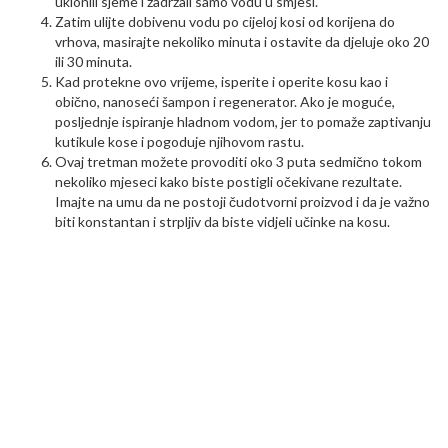
uklonili sjeme i zadržali samo vodu u smjesi.
Zatim ulijte dobivenu vodu po cijeloj kosi od korijena do
vrhova, masirajte nekoliko minuta i ostavite da djeluje oko 20
ili 30 minuta.
Kad protekne ovo vrijeme, isperite i operite kosu kao i
obično, nanoseći šampon i regenerator. Ako je moguće,
posljednje ispiranje hladnom vodom, jer to pomaže zaptivanju
kutikule kose i pogoduje njihovom rastu.
Ovaj tretman možete provoditi oko 3 puta sedmično tokom
nekoliko mjeseci kako biste postigli očekivane rezultate.
Imajte na umu da ne postoji čudotvorni proizvod i da je važno
biti konstantan i strpljiv da biste vidjeli učinke na kosu.