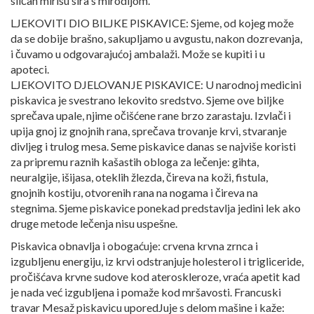
sličan mirisu sira s mirodijom.
LJEKOVITI DIO BILJKE PISKAVICE: Sjeme, od kojeg može
da se dobije brašno, sakupljamo u avgustu, nakon dozrevanja,
i čuvamo u odgovarajućoj ambalaži. Može se kupiti i u
apoteci.
LJEKOVITO DJELOVANJE PISKAVICE: U narodnoj medicini
piskavica je svestrano lekovito sredstvo. Sjeme ove biljke
sprečava upale, njime očišćene rane brzo zarastaju. Izvlači i
upija gnoj iz gnojnih rana, sprečava trovanje krvi, stvaranje
divljeg i trulog mesa. Seme piskavice danas se najviše koristi
za pripremu raznih kašastih obloga za lečenje: gihta,
neuralgije, išijasa, oteklih žlezda, čireva na koži, fistula,
gnojnih kostiju, otvorenih rana na nogama i čireva na
stegnima. Sjeme piskavice ponekad predstavlja jedini lek ako
druge metode lečenja nisu uspešne.
Piskavica obnavlja i obogaćuje: crvena krvna zrnca i
izgubljenu energiju, iz krvi odstranjuje holesterol i trigliceride,
pročišćava krvne sudove kod ateroskleroze, vraća apetit kad
je nada već izgubljena i pomaže kod mršavosti. Francuski
travar Mesaž piskavicu uporedJuje s delom mašine i kaže: