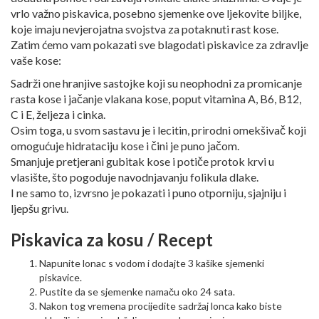
vrlo važno piskavica, posebno sjemenke ove ljekovite biljke,
koje imaju nevjerojatna svojstva za potaknuti rast kose.
Zatim ćemo vam pokazati sve blagodati piskavice za zdravlje
vaše kose:
Sadrži one hranjive sastojke koji su neophodni za promicanje
rasta kose i jačanje vlakana kose, poput vitamina A, B6, B12,
C i E, željeza i cinka.
Osim toga, u svom sastavu je i lecitin, prirodni omekšivač koji
omogućuje hidrataciju kose i čini je puno jačom.
Smanjuje pretjerani gubitak kose i potiče protok krvi u
vlasište, što pogoduje navodnjavanju folikula dlake.
I ne samo to, izvrsno je pokazati i puno otporniju, sjajniju i
ljepšu grivu.
Piskavica za kosu / Recept
Napunite lonac s vodom i dodajte 3 kašike sjemenki
piskavice.
Pustite da se sjemenke namaču oko 24 sata.
Nakon tog vremena procijedite sadržaj lonca kako biste