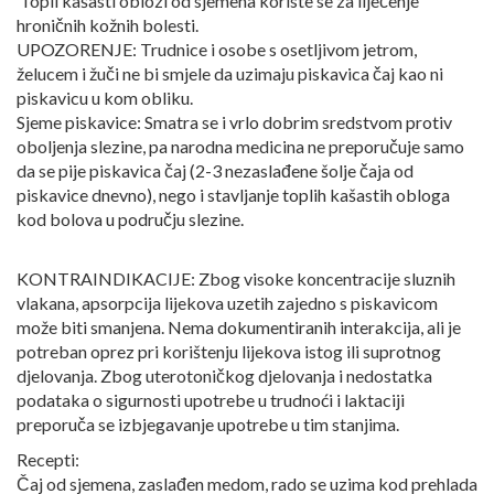
Topli kašasti oblozi od sjemena koriste se za liječenje
hroničnih kožnih bolesti.
UPOZORENJE: Trudnice i osobe s osetljivom jetrom,
želucem i žuči ne bi smjele da uzimaju piskavica čaj kao ni
piskavicu u kom obliku.
Sjeme piskavice: Smatra se i vrlo dobrim sredstvom protiv
oboljenja slezine, pa narodna medicina ne preporučuje samo
da se pije piskavica čaj (2-3 nezaslađene šolje čaja od
piskavice dnevno), nego i stavljanje toplih kašastih obloga
kod bolova u području slezine.
KONTRAINDIKACIJE: Zbog visoke koncentracije sluznih
vlakana, apsorpcija lijekova uzetih zajedno s piskavicom
može biti smanjena. Nema dokumentiranih interakcija, ali je
potreban oprez pri korištenju lijekova istog ili suprotnog
djelovanja. Zbog uterotoničkog djelovanja i nedostatka
podataka o sigurnosti upotrebe u trudnoći i laktaciji
preporuča se izbjegavanje upotrebe u tim stanjima.
Recepti:
Čaj od sjemena, zaslađen medom, rado se uzima kod prehlada