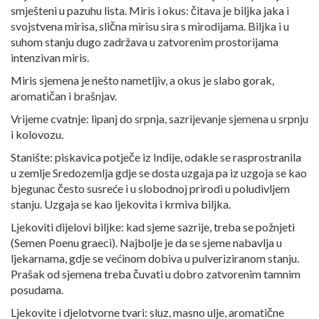
smješteni u pazuhu lista. Miris i okus: čitava je biljka jaka i
svojstvena mirisa, slična mirisu sira s mirodijama. Biljka i u
suhom stanju dugo zadržava u zatvorenim prostorijama
intenzivan miris.
Miris sjemena je nešto nametljiv, a okus je slabo gorak,
aromatičan i brašnjav.
Vrijeme cvatnje: lipanj do srpnja, sazrijevanje sjemena u srpnju
i kolovozu.
Stanište: piskavica potječe iz Indije, odakle se rasprostranila
u zemlje Sredozemlja gdje se dosta uzgaja pa iz uzgoja se kao
bjegunac često susreće i u slobodnoj prirodi u poludivljem
stanju. Uzgaja se kao ljekovita i krmiva biljka.
Ljekoviti dijelovi biljke: kad sjeme sazrije, treba se požnjeti
(Semen Poenu graeci). Najbolje je da se sjeme nabavlja u
ljekarnama, gdje se većinom dobiva u pulveriziranom stanju.
Prašak od sjemena treba čuvati u dobro zatvorenim tamnim
posudama.
Ljekovite i djelotvorne tvari: sluz, masno ulje, aromatične