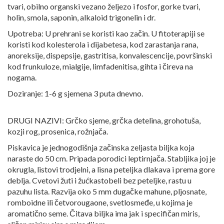
tvari, obilno organski vezano željezo i fosfor, gorke tvari,
holin, smola, saponin, alkaloid trigonelin i dr.
Upotreba: U prehrani se koristi kao začin. U fitoterapiji se
koristi kod kolesterola i dijabetesa, kod zarastanja rana,
anoreksije, dispepsije, gastritisa, konvalescencije, površinski
kod frunkuloze, mialgije, limfadenitisa, gihta i čireva na
nogama.
Doziranje: 1-6 g sjemena 3 puta dnevno.
DRUGI NAZIVI: Grčko sjeme, grčka detelina, grohotuša,
kozji rog, prosenica, rožnjača.
Piskavica je jednogodišnja začinska zeljasta biljka koja
naraste do 50 cm. Pripada porodici leptirnjača. Stabljika joj je
okrugla, listovi trodjelni, a lisna peteljka dlakava i prema gore
deblja. Cvetovi žuti i žućkastobeli bez peteljke, rastu u
pazuhu lista. Razvija oko 5 mm dugačke mahune, pljosnate,
romboidne ili četvorougaone, svetlosmeđe, u kojima je
aromatično seme. Čitava biljka ima jak i specifičan miris,