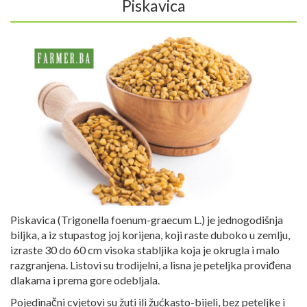
Piskavica
Piskavica (Trigonella foenum-graecum L.) je jednogodišnja
biljka, a iz stupastog joj korijena, koji raste duboko u zemlju,
izraste 30 do 60 cm visoka stabljika koja je okrugla i malo
razgranjena. Listovi su trodijelni, a lisna je peteljka proviđena
dlakama i prema gore odebljala.
Pojedinačni cvjetovi su žuti ili žućkasto-bijeli, bez peteljke i