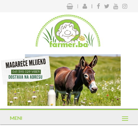
|
|
MENI