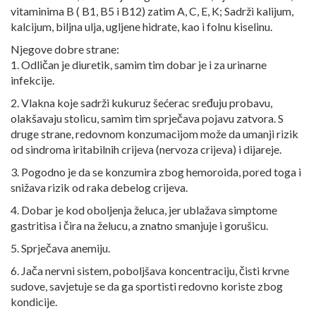
vitaminima B ( B1, B5 i B12) zatim A, C, E, K; Sadrži kalijum,
kalcijum, biljna ulja, ugljene hidrate, kao i folnu kiselinu.
Njegove dobre strane:
1. Odličan je diuretik, samim tim dobar je i za urinarne
infekcije.
2. Vlakna koje sadrži kukuruz šećerac sređuju probavu,
olakšavaju stolicu, samim tim sprječava pojavu zatvora. S
druge strane, redovnom konzumacijom može da umanji rizik
od sindroma iritabilnih crijeva (nervoza crijeva) i dijareje.
3. Pogodno je da se konzumira zbog hemoroida, pored toga i
snižava rizik od raka debelog crijeva.
4. Dobar je kod oboljenja želuca, jer ublažava simptome
gastritisa i čira na želucu, a znatno smanjuje i gorušicu.
5. Sprječava anemiju.
6. Jača nervni sistem, poboljšava koncentraciju, čisti krvne
sudove, savjetuje se da ga sportisti redovno koriste zbog
kondicije.