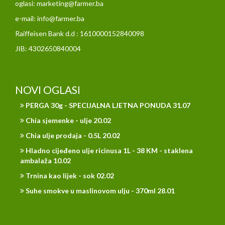
oglasi: marketing@farmer.ba
e-mail: info@farmer.ba
Raiffeisen Bank d.d : 1610000152840098
JIB: 4302650840004
NOVI OGLASI
PERGA 30g - SPECIJALNA LJETNA PONUDA 31.07
Chia sjemenke - ulje 20.02
Chia ulje prodaja - 0.5L 20.02
Hladno cijeđeno ulje ricinusa 1L - 38 KM - staklena
ambalaža 10.02
Trnina kao lijek - sok 02.02
Suhe smokve u maslinovom ulju - 370ml 28.01