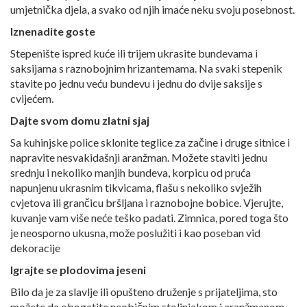
umjetnička djela, a svako od njih imaće neku svoju posebnost.
Iznenadite goste
Stepenište ispred kuće ili trijem ukrasite bundevama i
saksijama s raznobojnim hrizantemama. Na svaki stepenik
stavite po jednu veću bundevu i jednu do dvije saksije s
cvijećem.
Dajte svom domu zlatni sjaj
Sa kuhinjske police sklonite teglice za začine i druge sitnice i
napravite nesvakidašnji aranžman. Možete staviti jednu
srednju i nekoliko manjih bundeva, korpicu od pruća
napunjenu ukrasnim tikvicama, flašu s nekoliko svježih
cvjetova ili grančicu bršljana i raznobojne bobice. Vjerujte,
kuvanje vam više neće teško padati. Zimnica, pored toga što
je neosporno ukusna, može poslužiti i kao poseban vid
dekoracije
Igrajte se plodovima jeseni
Bilo da je za slavlje ili opušteno druženje s prijateljima, sto
možete da obogatite neobičnim stoljnjakom i aranžmanom.