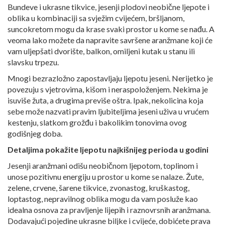
Bundeve i ukrasne tikvice, jesenji plodovi neobične ljepote i
oblika u kombinaciji sa svježim cvijećem, bršljanom,
suncokretom mogu da krase svaki prostor u kome se nađu. A
veoma lako možete da napravite savršene aranžmane koji će
vam uljepšati dvorište, balkon, omiljeni kutak u stanu ili
slavsku trpezu.
Mnogi bezrazložno zapostavljaju ljepotu jeseni. Nerijetko je
povezuju s vjetrovima, kišom i neraspoloženjem. Nekima je
isuviše žuta, a drugima previše oštra. Ipak, nekolicina koja
sebe može nazvati pravim ljubiteljima jeseni uživa u vrućem
kestenju, slatkom grožđu i bakolikim tonovima ovog
godišnjeg doba.
Detaljima pokažite ljepotu najkišnijeg perioda u godini
Jesenji aranžmani odišu neobičnom ljepotom, toplinom i
unose pozitivnu energiju u prostor u kome se nalaze. Žute,
zelene, crvene, šarene tikvice, zvonastog, kruškastog,
loptastog, nepravilnog oblika mogu da vam posluže kao
idealna osnova za pravljenje lijepih i raznovrsnih aranžmana.
Dodavajući pojedine ukrasne biljke i cvijeće, dobićete prava