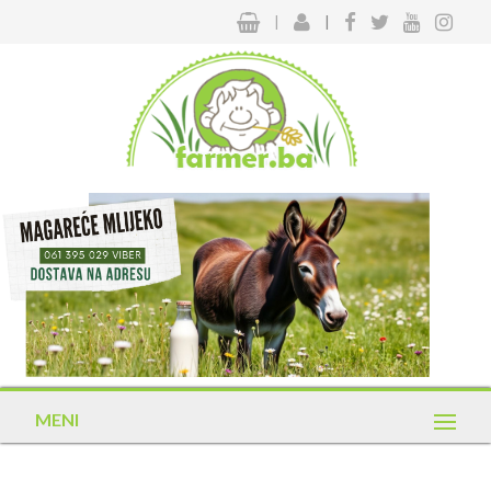
|
|
MENI