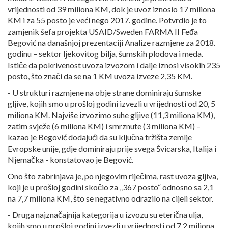
vrijednosti od 39 miliona KM, dok je uvoz iznosio 17 miliona
KM i za 55 posto je veći nego 2017. godine. Potvrdio je to
zamjenik šefa projekta USAID/Sweden FARMA II Feđa
Begović na današnjoj prezentaciji Analize razmjene za 2018.
godinu – sektor ljekovitog bilja, šumskih plodova i meda.
Ističe da pokrivenost uvoza izvozom i dalje iznosi visokih 235
posto, što znači da se na 1 KM uvoza izveze 2,35 KM.
- U strukturi razmjene na obje strane dominiraju šumske
gljive, kojih smo u prošloj godini izvezli u vrijednosti od 20, 5
miliona KM. Najviše izvozimo suhe gljive (11,3 miliona KM),
zatim svježe (6 miliona KM) i smrznute (3 miliona KM) –
kazao je Begović dodajući da su ključna tržišta zemlje
Evropske unije, gdje dominiraju prije svega Švicarska, Italija i
Njemačka - konstatovao je Begović.
Ono što zabrinjava je, po njegovim riječima, rast uvoza gljiva,
koji je u prošloj godini skočio za „367 posto“ odnosno sa 2,1
na 7,7 miliona KM, što se negativno odrazilo na cijeli sektor.
- Druga najznačajnija kategorija u izvozu su eterična ulja,
kojih smo u prošloj godini izvezli u vrijednosti od 7,2 miliona