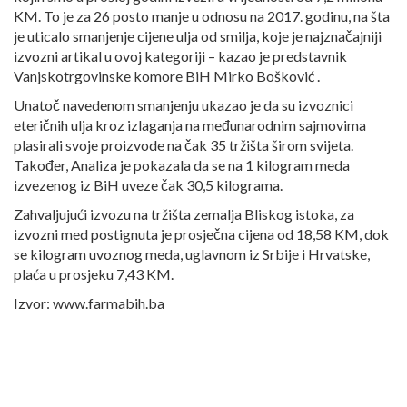
KM. To je za 26 posto manje u odnosu na 2017. godinu, na šta
je uticalo smanjenje cijene ulja od smilja, koje je najznačajniji
izvozni artikal u ovoj kategoriji – kazao je predstavnik
Vanjskotrgovinske komore BiH Mirko Bošković .
Unatoč navedenom smanjenju ukazao je da su izvoznici
eteričnih ulja kroz izlaganja na međunarodnim sajmovima
plasirali svoje proizvode na čak 35 tržišta širom svijeta.
Također, Analiza je pokazala da se na 1 kilogram meda
izvezenog iz BiH uveze čak 30,5 kilograma.
Zahvaljujući izvozu na tržišta zemalja Bliskog istoka, za
izvozni med postignuta je prosječna cijena od 18,58 KM, dok
se kilogram uvoznog meda, uglavnom iz Srbije i Hrvatske,
plaća u prosjeku 7,43 KM.
Izvor: www.farmabih.ba