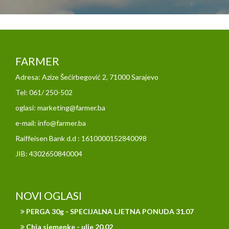
FARMER
Adresa: Azize Šećirbegović 2, 71000 Sarajevo
Tel: 061/ 250-502
oglasi: marketing@farmer.ba
e-mail: info@farmer.ba
Raiffeisen Bank d.d : 1610000152840098
JIB: 4302650840004
NOVI OGLASI
PERGA 30g - SPECIJALNA LJETNA PONUDA 31.07
Chia sjemenke - ulje 20.02