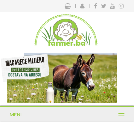
|
|
MENI