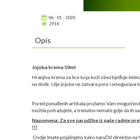
06 - 01 - 2020
2914
Opis
Jojoba krema 50ml
Hranjiva krema za lice koja koži obezbjeđuje intenz
na dodir. Ulje jojobe ne zatvara pore i omogućava
Pored ponuđenih artikala pružamo Vam mogućnost na
možda potražujete, a trenutno nemate gdje da ih n
Napomena: Za sve narudžbe iz naše radnje pre
!!!
Ovdje imate pojašnjeno kako naručiti direktno na 