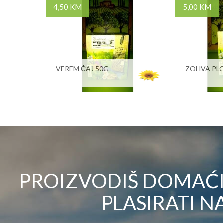
4,50 KM
5,00 KM
VEREM ČAJ 50G
ZOHVA PLO
PROIZVODIŠ DOMAĆI 
PLASIRATI NA