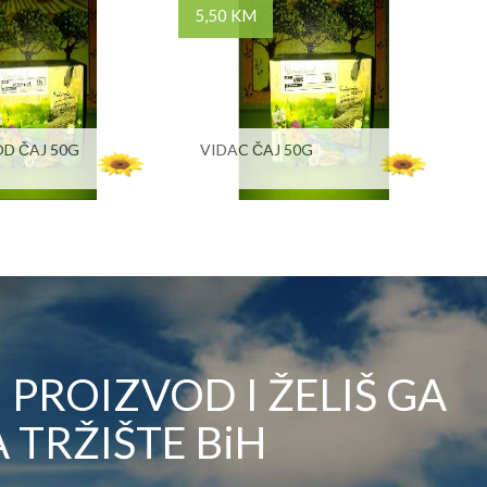
5,50 KM
D ČAJ 50G
VIDAC ČAJ 50G
PROIZVOD I ŽELIŠ GA
 TRŽIŠTE BiH