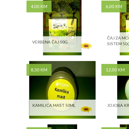
4,00 KM
6,00 KM
ČAJ ZA M
VERBENA ČAJ 50G
SISTEM 50
8,50 KM
12,00 KM
KAMILICA MAST 50ML
JOJOBA K