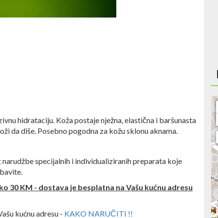
ivnu hidrataciju. Koža postaje nježna, elastična i baršunasta
 koži da diše. Posebno pogodna za kožu sklonu aknama.
rudžbe specijalnih i individualiziranih preparata koje
abavite.
ko 30 KM - dostava je besplatna na Vašu kućnu adresu
Vašu kućnu adresu -
KAKO NARUČITI !!