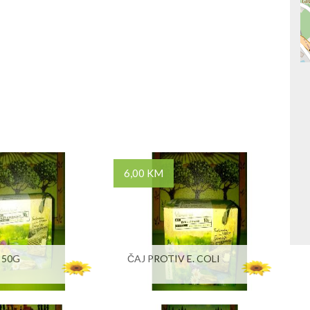
6,00 KM
 50G
ČAJ PROTIV E. COLI