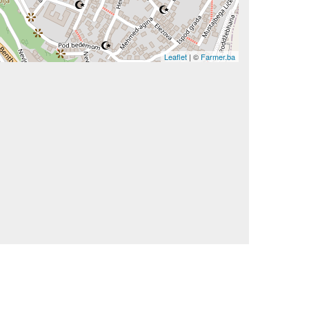
Leaflet
| ©
Farmer.ba