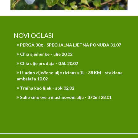
NOVI OGLASI
PERGA 30g - SPECIJALNA LJETNA PONUDA 31.07
Chia sjemenke - ulje 20.02
Chia ulje prodaja - 0.5L 20.02
Hladno cijeđeno ulje ricinusa 1L - 38 KM - staklena
ambalaža 10.02
Trnina kao lijek - sok 02.02
Suhe smokve u maslinovom ulju - 370ml 28.01