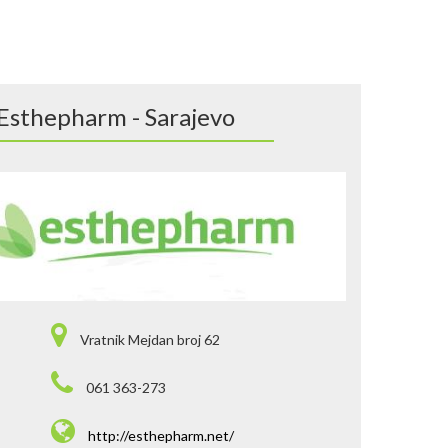
Esthepharm - Sarajevo
Vratnik Mejdan broj 62
061 363-273
http://esthepharm.net/