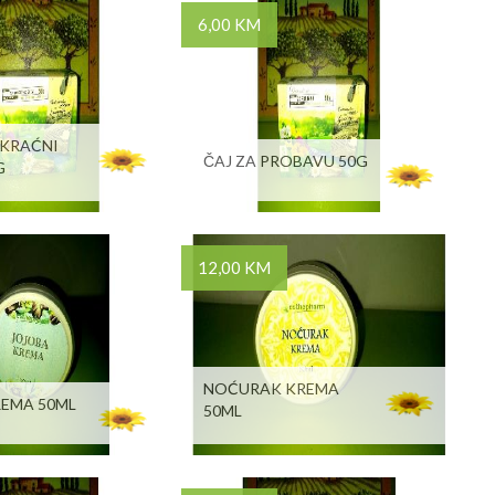
6,00 KM
OKRAĆNI
ČAJ ZA PROBAVU 50G
G
12,00 KM
NOĆURAK KREMA
REMA 50ML
50ML