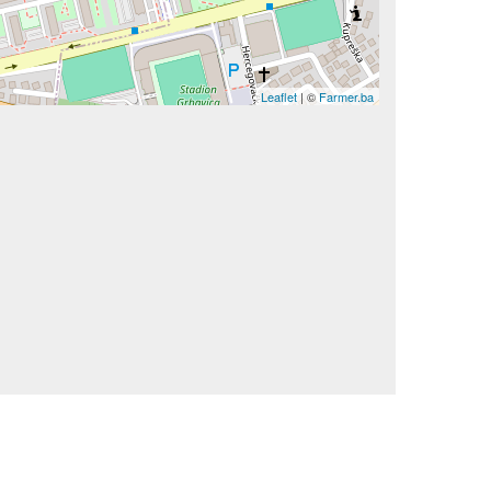
Leaflet
| ©
Farmer.ba