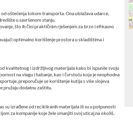
e od oštećenja tokom transporta. Ona ublažava udarce,
dredište u savršenom stanju.
vanje, što ih čini praktičnim rješenjem za brzo i efikasno
vajući optimalno korištenje prostora u skladištima i
d kvalitetnog i izdržljivog materijala kako bi ispunile svoju
pornost na vlagu i habanje, kao i čvrstoću koja je neophodna
sportuje, preporučuje se korištenje kutija s više slojeva
oje pružaju dodatnu zaštitu.
 su izrađene od recikliranih materijala ili su u potpunosti
ijom za kompanije koje žele smanjiti svoj uticaj na okoliš,