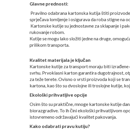
Glavne prednosti:
Pravilno odabrana kartonska kutija štiti proizvod
sprječava lomljenje i osigurava da roba stigne na o
Kartonske kutije su jednostavne za sklapanje i pako
rukovanje robom.
Kutije se mogu lako složiti jedne na druge, omoguća
prilikom transporta.
Kvalitet materijala je ključan
Kartonske kutije za transport moraju biti izrađene o
svrhu. Prvoklasni karton garantira dugotrajnost, ot
za teže terete. Ovisno o vrsti proizvoda koji se tran
kartona, kao što su dvoslojne ili troslojne kutije, k
Ekološki prihvatljive opcije
Osim što su praktične, mnoge kartonske kutije danas
biorazgradive. To ih čini ekološki prihvatljivom opc
istovremeno održavajući kvalitet pakovanja.
Kako odabrati pravu kutiju?