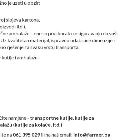
no je uzeti u obzir:
oj slojeva kartona,
izvodi itd.).
čne ambalaže – one su prvi korak u osiguravanju da vaši
 Uz kvalitetan materijal, ispravno odabrane dimenzije i
eno rješenje za svaku vrstu transporta.
 kutije i ambalažu:
ičite namjene -
transportne kutije
,
kutije za
ažu (kutije za kolače, itd.)
vite na
061 395 029
ili na naš email:
info@farmer.ba