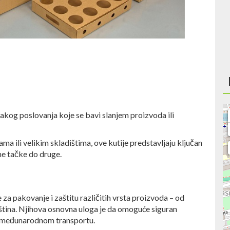
vakog poslovanja koje se bavi slanjem proizvoda ili
ma ili velikim skladištima, ove kutije predstavljaju ključan
ne tačke do druge.
 za pakovanje i zaštitu različitih vrsta proizvoda – od
pština. Njihova osnovna uloga je da omoguće siguran
ili međunarodnom transportu.