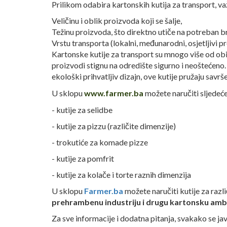
Prilikom odabira kartonskih kutija za transport, važ
Veličinu i oblik proizvoda koji se šalje,
Težinu proizvoda, što direktno utiče na potreban br
Vrstu transporta (lokalni, međunarodni, osjetljivi pro
Kartonske kutije za transport su mnogo više od obi
proizvodi stignu na odredište sigurno i neoštećeno.
ekološki prihvatljiv dizajn, ove kutije pružaju savrš
U sklopu
www.farmer.ba
možete naručiti sljedeće
- kutije za selidbe
- kutije za pizzu (različite dimenzije)
- trokutiće za komade pizze
- kutije za pomfrit
- kutije za kolače i torte raznih dimenzija
U sklopu
Farmer.ba
možete naručiti kutije za razl
prehrambenu industriju i drugu kartonsku ambal
Za sve informacije i dodatna pitanja, svakako se ja