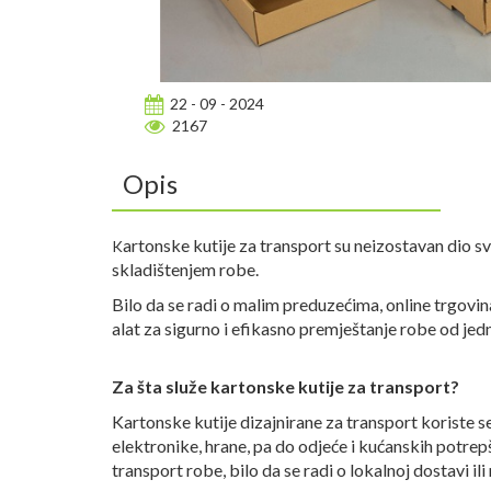
22 - 09 - 2024
2167
Opis
artonske kutije za transport su neizostavan dio s
K
skladištenjem robe.
Bilo da se radi o malim preduzećima, online trgovina
alat za sigurno i efikasno premještanje robe od jed
Za šta služe kartonske kutije za transport?
Kartonske kutije dizajnirane za transport koriste se
elektronike, hrane, pa do odjeće i kućanskih potre
transport robe, bilo da se radi o lokalnoj dostavi 