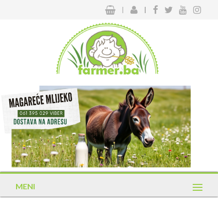
|
|
MENI