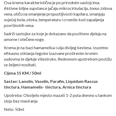
Ova krema karakteristična je po prirodnim sastojcima.
Aktivne biljne supstance jačaju mikrocirkulaciju, tonus zidova
vena, utiču na smanjenje propustljivosti kapilara, smanjuju
osjećaj bola, otoka, temperaturu i crvenilo kod zapaljenja
površinskih vena.
Sadrži sastojke za koje je dokazano da pozitivno djeluju na
umorne i otečene noge.
Krema je na bazi hamamelisa i ulja divljeg kestena. Izuzetno
efikasno otklanja tegobe izazvane proširenim krvnim
sudovma te djeluje višestruko. Redovnom upotrebom postižu
se željeni rezultati.
Cijena 15 KM / 50ml
Sastav: Lanolin, Vaselin, Parafin, Liquidum Rascus
tinctura, Hamamelis- tinctura, Arnica tinctura
Upotreba: Oboljelo mjesto mazati 1-2 puta dnevno u tankom
sloju bez masiranja
Neto: 50ml