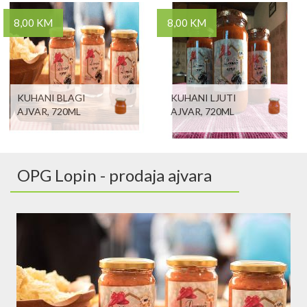
8,00 KM
8,00 KM
KUHANI BLAGI
KUHANI LJUTI
AJVAR, 720ML
AJVAR, 720ML
OPG Lopin - prodaja ajvara