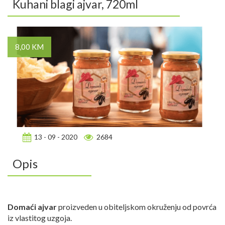
Kuhani blagi ajvar, 720ml
8,00 KM
13 - 09 - 2020
2684
Opis
Domaći ajvar
proizveden u obiteljskom okruženju od povrća
iz vlastitog uzgoja.