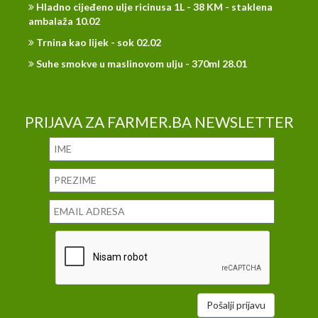
Hladno cijeđeno ulje ricinusa 1L - 38 KM - staklena
ambalaža 10.02
Trnina kao lijek - sok 02.02
Suhe smokve u maslinovom ulju - 370ml 28.01
PRIJAVA ZA FARMER.BA NEWSLETTER
Pošalji prijavu