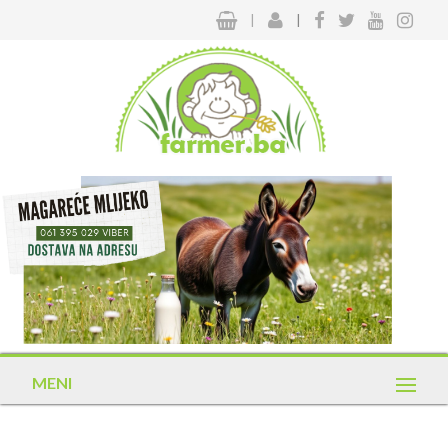
|
|
MENI