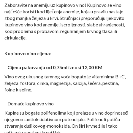
Zaboravite na anemiju uz kupinovo vino!
Kupinovo se vino
najčešće koristi kod liječenja anemije, koja u pravilu nastaje
zbog manjka željeza u krvi. Stručnjaci preporučuju ljekovito
kupinovo vino kod anemije, iscrpljenosti, slabe uhranjenosti,
kod problema s probavom, reguliranjem krvnog tlaka ili
cirkulacije.
Kupinovo vino cijena:
Cijena pakovanja od 0,75ml iznosi 12,00 KM
Vino ovog ukusnog tamnog voća bogato je vitaminima B i C,
željeza, fosfora, cinka, magnezija, kalcija, šećera, pektina,
folne kiseline.
Domaće kupinovo vino
Kupine su bogate polifenolima koji prelaze u vino doprinoseći
njegovom antioksidativnom potencijalu. Polifenoli potiču
stvaranje dušikovog-monoksida. On širi krvne žile i tako
snižavaju povišeni krvni tlak.