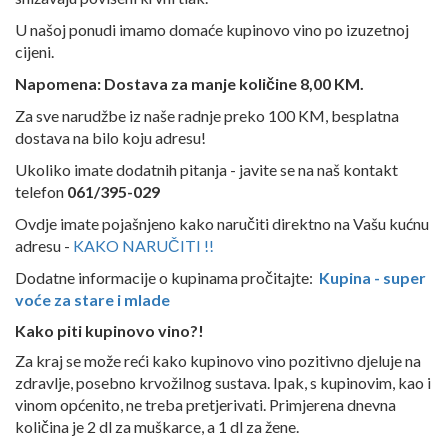
U našoj ponudi imamo domaće kupinovo vino po izuzetnoj
cijeni.
Napomena: Dostava za manje količine 8,00 KM.
Za sve narudžbe iz naše radnje preko 100 KM, besplatna
dostava na bilo koju adresu!
Ukoliko imate dodatnih pitanja - javite se na naš kontakt
telefon
061/395-029
Ovdje imate pojašnjeno kako naručiti direktno na Vašu kućnu
adresu -
KAKO NARUČITI !!
Dodatne informacije o kupinama pročitajte:
Kupina - super
voće za stare i mlade
Kako piti kupinovo vino?!
Za kraj se može reći kako kupinovo vino pozitivno djeluje na
zdravlje, posebno krvožilnog sustava. Ipak, s kupinovim, kao i
vinom općenito, ne treba pretjerivati. Primjerena dnevna
količina je 2 dl za muškarce, a 1 dl za žene.