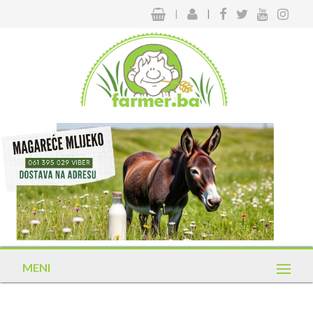
|
|
MENI