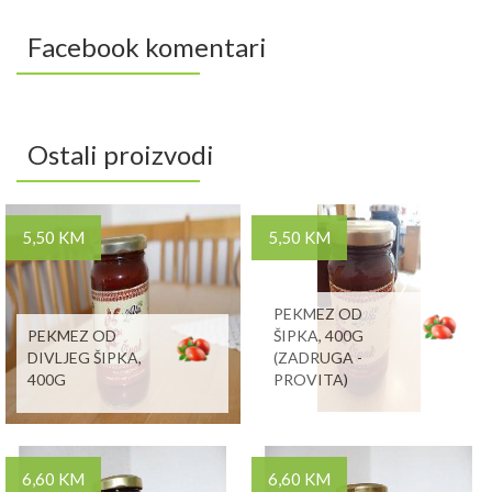
Facebook komentari
Ostali proizvodi
5,50 KM
5,50 KM
PEKMEZ OD
PEKMEZ OD
ŠIPKA, 400G
DIVLJEG ŠIPKA,
(ZADRUGA -
400G
PROVITA)
6,60 KM
6,60 KM