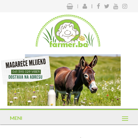
|
|
MENI