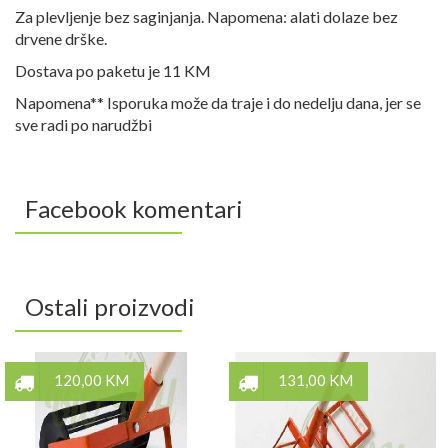
Za plevljenje bez saginjanja. Napomena: alati dolaze bez
drvene drške.
Dostava po paketu je 11 KM
Napomena** Isporuka može da traje i do nedelju dana, jer se
sve radi po narudžbi
Facebook komentari
Ostali proizvodi
120,00 KM
131,00 KM