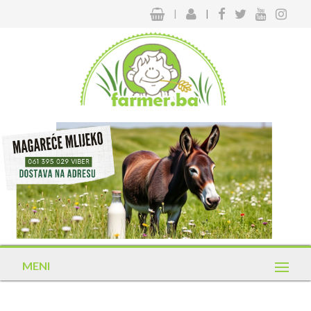
|
|
MENI