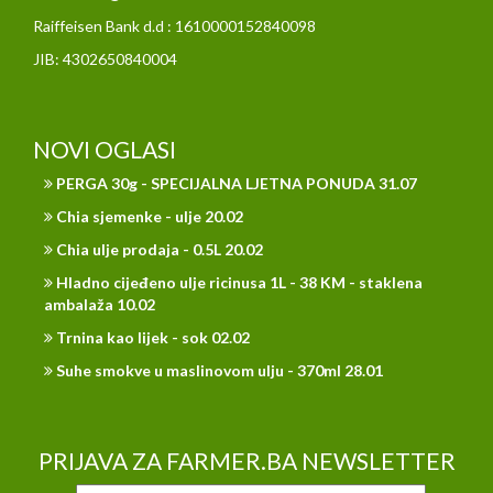
Raiffeisen Bank d.d : 1610000152840098
JIB: 4302650840004
NOVI OGLASI
PERGA 30g - SPECIJALNA LJETNA PONUDA 31.07
Chia sjemenke - ulje 20.02
Chia ulje prodaja - 0.5L 20.02
Hladno cijeđeno ulje ricinusa 1L - 38 KM - staklena
ambalaža 10.02
Trnina kao lijek - sok 02.02
Suhe smokve u maslinovom ulju - 370ml 28.01
PRIJAVA ZA FARMER.BA NEWSLETTER