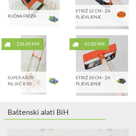
STRIŽ 12 CM - ZA
RUČNA FREZA
PLJEVLJENJE
236,00 KM
65,00 KM
SUPER AŠOV
STRIŽ 20 CM - ZA
RILJAČ R 50
PLJEVLJENJE
Baštenski alati BiH