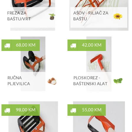
FREZA ZA
AŠOV - RILJAČ ZA
BAŠTU/VRT
BAŠTU
68,00 KM
42,00 KM
RUČNA
PLOSKOREZ -
PLJEVILICA
BAŠTENSKI ALAT
98,00 KM
55,00 KM