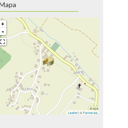
Mapa
+
-
Leaflet
| ©
Farmer.ba