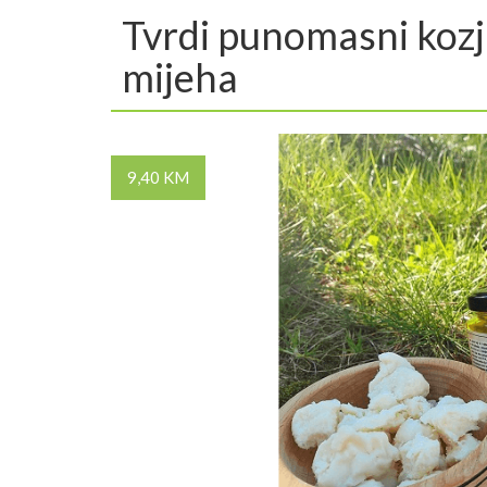
Tvrdi punomasni kozji 
mijeha
9,40 KM