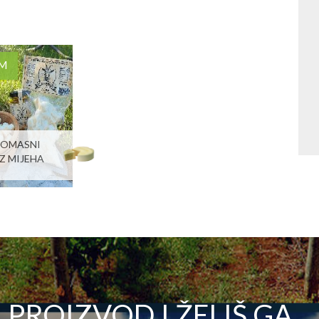
KM
NOMASNI
IZ MIJEHA
PROIZVOD I ŽELIŠ GA