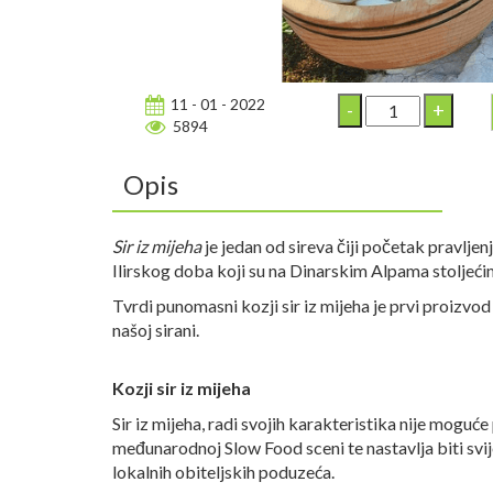
11 - 01 - 2022
5894
Opis
Sir iz mijeha
je jedan od sireva čiji početak pravljen
Ilirskog doba koji su na Dinarskim Alpama stoljećim
Tvrdi punomasni kozji sir iz mijeha je prvi proizvod 
našoj sirani.
Kozji sir iz mijeha
Sir iz mijeha, radi svojih karakteristika nije moguće
međunarodnoj Slow Food sceni te nastavlja biti svi
lokalnih obiteljskih poduzeća.