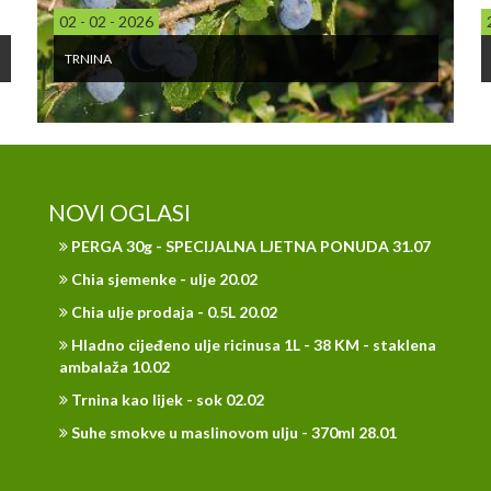
02 - 02 - 2026
TRNINA
NOVI OGLASI
PERGA 30g - SPECIJALNA LJETNA PONUDA 31.07
Chia sjemenke - ulje 20.02
Chia ulje prodaja - 0.5L 20.02
Hladno cijeđeno ulje ricinusa 1L - 38 KM - staklena
ambalaža 10.02
Trnina kao lijek - sok 02.02
Suhe smokve u maslinovom ulju - 370ml 28.01