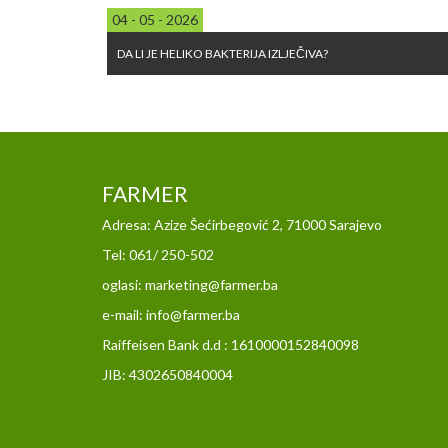
04 - 05 - 2026
DA LI JE HELIKO BAKTERIJA IZLJEČIVA?
FARMER
Adresa: Azize Šećirbegović 2, 71000 Sarajevo
Tel: 061/ 250-502
oglasi: marketing@farmer.ba
e-mail: info@farmer.ba
Raiffeisen Bank d.d : 1610000152840098
JIB: 4302650840004