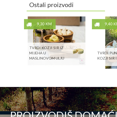
Ostali proizvodi
9,30 KM
9,40 
TVRDI KOZJI SIR IZ
MIJEHA U
TVRDI PU
MASLINOVOM ULJU
KOZJI SIR 
PROIZVODIŠ DOMAĆI 