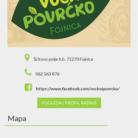
Šćitovo polje b.b. 71270 Fojnica
062 563 876
https://www.facebook.com/vockoipovrcko/
POGLEDAJ PROFIL RADNJE
Mapa