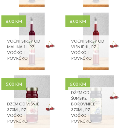
8,00 KM
8,00 KM
VOĆNI SIRUP OD
VOĆNI SIRUP OD
MALINA 1L, PZ
VIŠNJE 1L, PZ
VOĆKO I
VOĆKO I
POVRĆKO
POVRĆKO
5,00 KM
6,00 KM
DŽEM OD
ŠUMSKE
DŽEM OD VIŠNJE
BOROVNICE
370ML, PZ
370ML, PZ
VOĆKO I
VOĆKO I
POVRĆKO
POVRĆKO