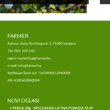
FARMER
Adresa: Azize Šećirbegović 2, 71000 Sarajevo
Tel: 061/ 250-502
oglasi: marketing@farmer.ba
e-mail: info@farmer.ba
Raiffeisen Bank d.d : 1610000152840098
JIB: 4302650840004
NOVI OGLASI
PERGA 30g - SPECIJALNA LJETNA PONUDA 31.07