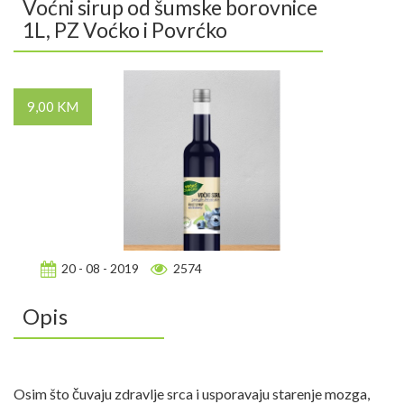
Voćni sirup od šumske borovnice
1L, PZ Voćko i Povrćko
9,00 KM
20 - 08 - 2019
2574
Opis
Osim što čuvaju zdravlje srca i usporavaju starenje mozga,