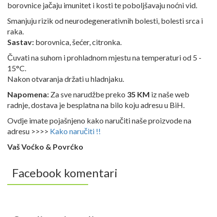
borovnice jačaju imunitet i kosti te poboljšavaju noćni vid.
Smanjuju rizik od neurodegenerativnih bolesti, bolesti srca i
raka.
Sastav:
borovnica, šećer, citronka.
Čuvati na suhom i prohladnom mjestu na temperaturi od 5 -
15°C.
Nakon otvaranja držati u hladnjaku.
Napomena:
Za sve narudžbe preko
35 KM
iz naše web
radnje, dostava je besplatna na bilo koju adresu u BiH.
Ovdje imate pojašnjeno kako naručiti naše proizvode na
adresu >>>>
Kako naručiti !!
Vaš Voćko & Povrćko
Facebook komentari