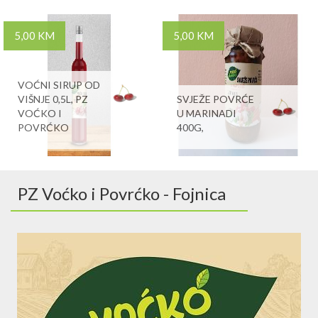
5,00 KM
5,00 KM
VOĆNI SIRUP OD
VIŠNJE 0,5L, PZ
SVJEŽE POVRĆE
VOĆKO I
U MARINADI
POVRĆKO
400G,
PZ Voćko i Povrćko - Fojnica