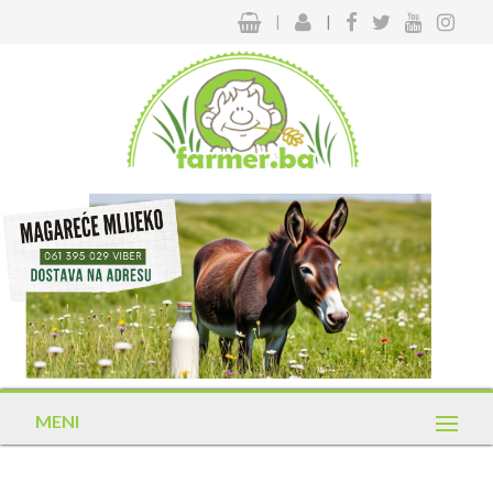
|
|
MENI