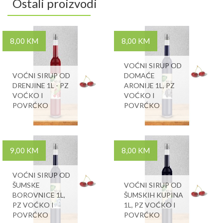
Ostali proizvodi
8,00 KM
8,00 KM
VOĆNI SIRUP OD
VOĆNI SIRUP OD
DOMAĆE
DRENJINE 1L - PZ
ARONIJE 1L, PZ
VOĆKO I
VOĆKO I
POVRĆKO
POVRĆKO
9,00 KM
8,00 KM
VOĆNI SIRUP OD
ŠUMSKE
VOĆNI SIRUP OD
BOROVNICE 1L,
ŠUMSKIH KUPINA
PZ VOĆKO I
1L, PZ VOĆKO I
POVRĆKO
POVRĆKO