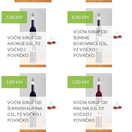
5,00 KM
6,00 KM
VOĆNI SIRUP OD
VOĆNI SIRUP OD
ŠUMSKE
ARONIJE 0,5L, PZ
BOROVNICE 0,5L,
VOĆKO I
PZ VOĆKO I
POVRĆKO
POVRĆKO
5,00 KM
5,00 KM
VOĆNI SIRUP OD
VOĆNI SIRUP OD
ŠUMSKIH KUPINA
MALINA 0,5L PZ
0,5L, PZ VOĆKO I
VOĆKO I
POVRĆKO
POVRĆKO