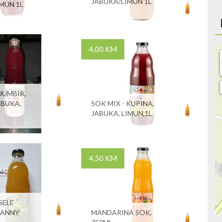
JABUKA/LIMUN 1L
IMUN 1L
4,00 KM
ĐUMBIR,
ABUKA,
SOK MIX - KUPINA,
JABUKA, LIMUN,1L
4,50 KM
SELE
RANNY
MANDARINA SOK,