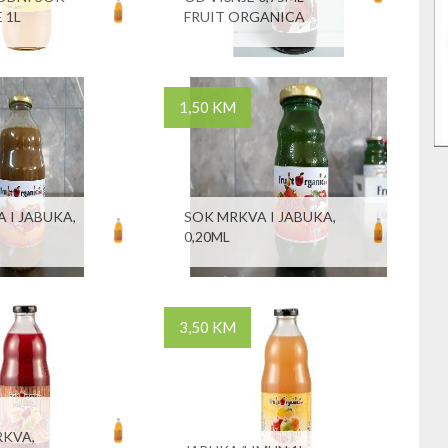
 1L
FRUIT ORGANICA
1,50 KM
 I JABUKA,
SOK MRKVA I JABUKA,
0,20ML
3,50 KM
RKVA,