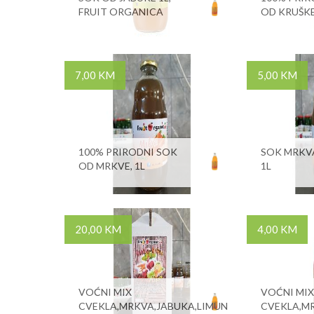
FRUIT ORGANICA
OD KRUŠKE
7,00 KM
5,00 KM
100% PRIRODNI SOK
SOK MRKVA
OD MRKVE, 1L
1L
20,00 KM
4,00 KM
VOĆNI MIX
VOĆNI MIX
CVEKLA,MRKVA,JABUKA,LIMUN
CVEKLA,M