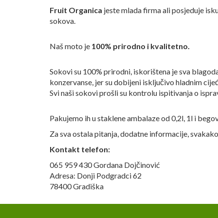
Fruit Organica
jeste mlada firma ali posjeduje isk
sokova.
Naš moto je
100% prirodno i kvalitetno.
Sokovi su 100% prirodni, iskorištena je sva blagoda
konzervanse, jer su dobijeni isključivo hladnim cij
Svi naši sokovi prošli su kontrolu ispitivanja o isp
Pakujemo ih u staklene ambalaze od 0,2l, 1l i begove 
Za sva ostala pitanja, dodatne informacije, svakak
Kontakt telefon:
065 959 430 Gordana Dojčinović
Adresa: Donji Podgradci 62
78400 Gradiška