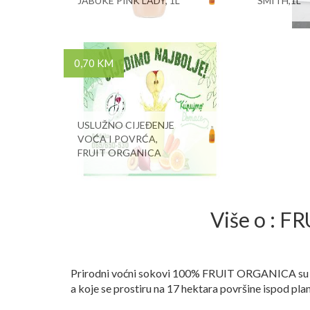
JABUKE PINK LADY, 1L
SMITH,1L
0,70 KM
USLUŽNO CIJEĐENJE
VOĆA I POVRĆA,
FRUIT ORGANICA
Više o : 
Prirodni voćni sokovi 100% FRUIT ORGANICA su na
a koje se prostiru na 17 hektara površine ispod pl