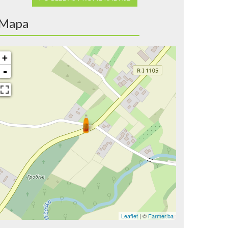
Mapa
+
-
Leaflet
| ©
Farmer.ba