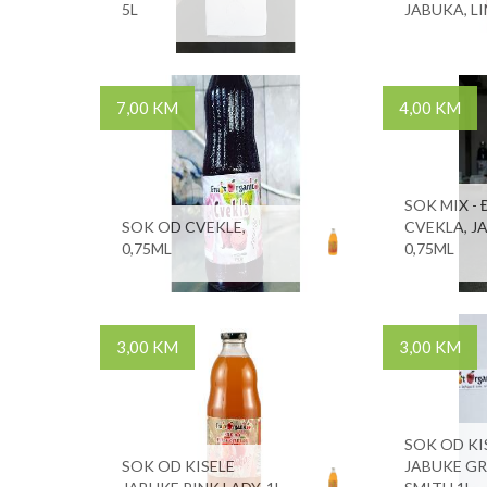
5L
JABUKA, L
7,00 KM
4,00 KM
SOK MIX - 
SOK OD CVEKLE,
CVEKLA, J
0,75ML
0,75ML
3,00 KM
3,00 KM
SOK OD KI
SOK OD KISELE
JABUKE G