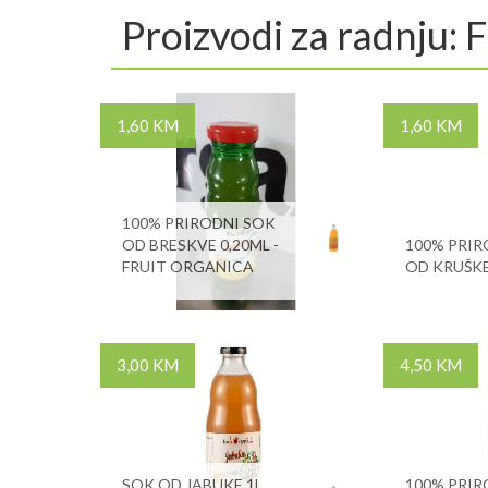
Proizvodi za radnju
1,60 KM
1,60 KM
100% PRIRODNI SOK
OD BRESKVE 0,20ML -
100% PRIR
FRUIT ORGANICA
OD KRUŠKE
3,00 KM
4,50 KM
SOK OD JABUKE 1L,
100% PRIR