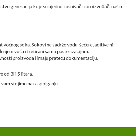
ustvo generacija koje su ujedno i osnivači i proizvođači naših
t voćnog soka. Sokovi ne sadrže vodu, šećere, aditive ni
eđenjem voća i tretirani samo pasterizacijom.
ravnosti proizvoda i imaju prateću dokumentaciju.
od 3l i 5 litara.
o vam stojimo na raspolganju.