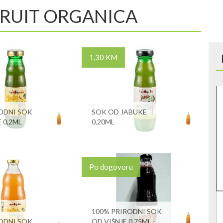
: FRUIT ORGANICA
1,30 KM
ODNI SOK
SOK OD JABUKE
 0,2ML
0,20ML
Po dogovoru
100% PRIRODNI SOK
ODNI SOK
OD VIŠNJE 0,75ML -