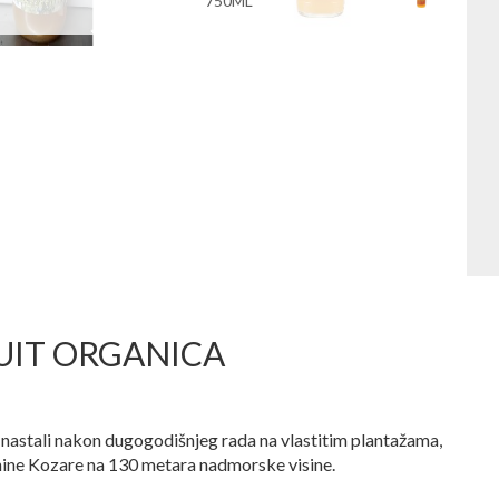
750ML
FRUIT ORGANICA
stali nakon dugogodišnjeg rada na vlastitim plantažama,
anine Kozare na 130 metara nadmorske visine.