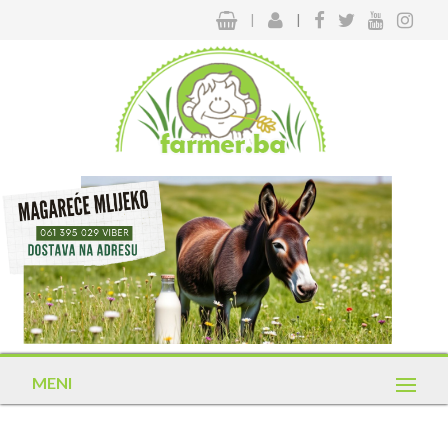
|
|
MENI