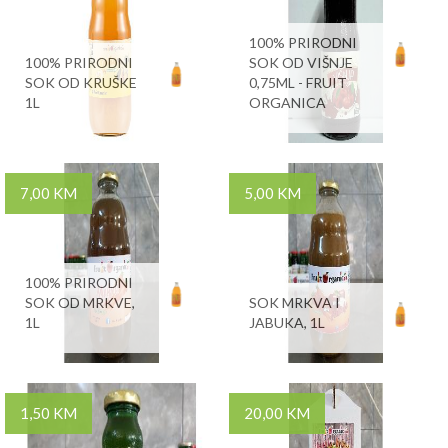
100% PRIRODNI
100% PRIRODNI
SOK OD VIŠNJE
SOK OD KRUŠKE
0,75ML - FRUIT
1L
ORGANICA
7,00 KM
5,00 KM
100% PRIRODNI
SOK OD MRKVE,
SOK MRKVA I
1L
JABUKA, 1L
1,50 KM
20,00 KM