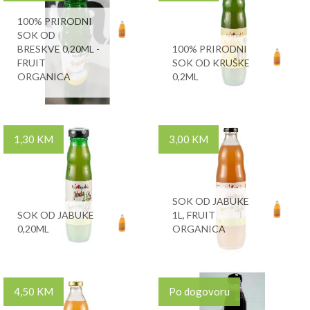
100% PRIRODNI
SOK OD
BRESKVE 0,20ML -
100% PRIRODNI
FRUIT
SOK OD KRUŠKE
ORGANICA
0,2ML
1,30 KM
3,00 KM
SOK OD JABUKE
SOK OD JABUKE
1L, FRUIT
0,20ML
ORGANICA
4,50 KM
Po dogovoru