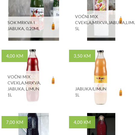
VOĆNI MIX
SOK MRKVA I
CVEKLA,MRKVA,JABUKA,LIM
JABUKA, 0,20ML
5L
4,00 KM
3,50 KM
VOĆNI MIX
CVEKLA,MRKVA,
JABUKA, LIMUN
JABUKA/LIMUN
1L
1L
7,00 KM
4,00 KM