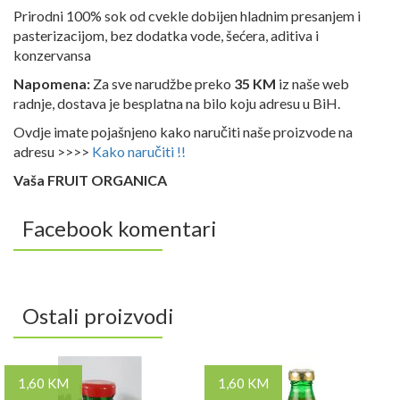
Prirodni 100% sok od cvekle dobijen hladnim presanjem i
pasterizacijom, bez dodatka vode, šećera, aditiva i
konzervansa
Napomena:
Za sve narudžbe preko
35 KM
iz naše web
radnje, dostava je besplatna na bilo koju adresu u BiH.
Ovdje imate pojašnjeno kako naručiti naše proizvode na
adresu >>>>
Kako naručiti !!
Vaša FRUIT ORGANICA
Facebook komentari
Ostali proizvodi
1,60 KM
1,60 KM