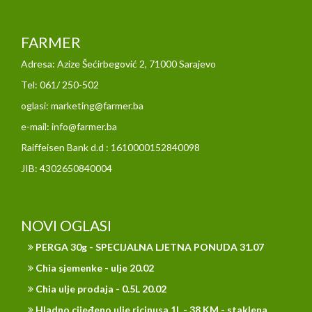
FARMER
Adresa: Azize Šećirbegović 2, 71000 Sarajevo
Tel: 061/ 250-502
oglasi: marketing@farmer.ba
e-mail: info@farmer.ba
Raiffeisen Bank d.d : 1610000152840098
JIB: 4302650840004
NOVI OGLASI
PERGA 30g - SPECIJALNA LJETNA PONUDA 31.07
Chia sjemenke - ulje 20.02
Chia ulje prodaja - 0.5L 20.02
Hladno cijeđeno ulje ricinusa 1L - 38 KM - staklena