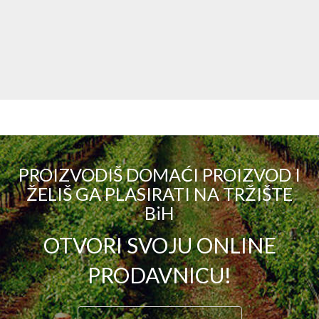
PROIZVODIŠ DOMAĆI PROIZVOD I
ŽELIŠ GA PLASIRATI NA TRŽIŠTE
BiH
OTVORI SVOJU ONLINE
PRODAVNICU!