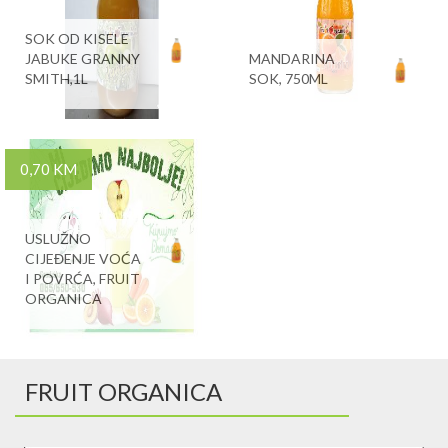
SOK OD KISELE
JABUKE GRANNY
MANDARINA
SMITH,1L
SOK, 750ML
0,70 KM
USLUŽNO
CIJEĐENJE VOĆA
I POVRĆA, FRUIT
ORGANICA
FRUIT ORGANICA