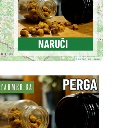
Leaflet
| ©
Farmer