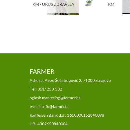
KM - UKUS ZDRAVLJA
KM
FARMER
Adresa: Azize Šećirbegović 2, 71000 Sarajevo
Tel: 061/ 250-502
oglasi: marketing@farmer.ba
e-mail: info@farmer.ba
Raiffeisen Bank d.d : 1610000152840098
JIB: 4302650840004