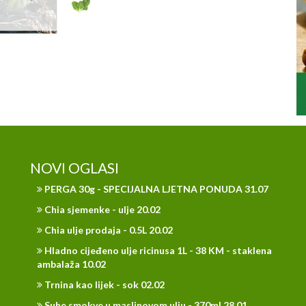
NOVI OGLASI
PERGA 30g - SPECIJALNA LJETNA PONUDA 31.07
Chia sjemenke - ulje 20.02
Chia ulje prodaja - 0.5L 20.02
Hladno cijeđeno ulje ricinusa 1L - 38 KM - staklena
ambalaža 10.02
Trnina kao lijek - sok 02.02
Suhe smokve u maslinovom ulju - 370ml 28.01