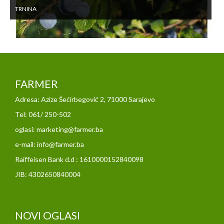
TRNINA
FARMER
Adresa: Azize Šećirbegović 2, 71000 Sarajevo
Tel: 061/ 250-502
oglasi: marketing@farmer.ba
e-mail: info@farmer.ba
Raiffeisen Bank d.d : 1610000152840098
JIB: 4302650840004
NOVI OGLASI