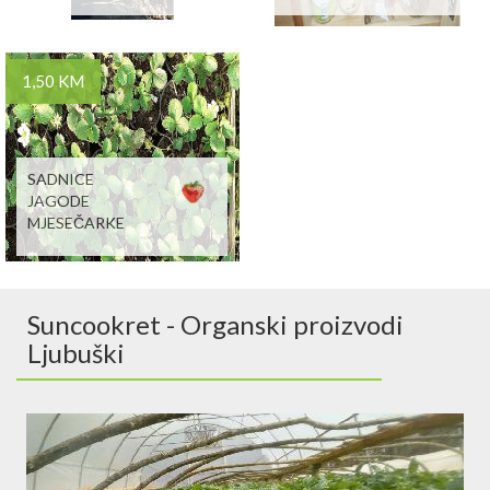
1,50 KM
SADNICE
JAGODE
MJESEČARKE
Suncookret - Organski proizvodi
Ljubuški