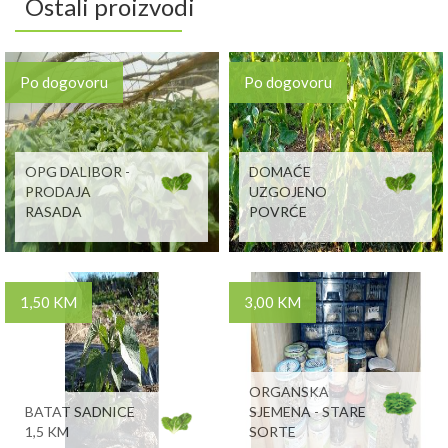
Ostali proizvodi
Po dogovoru
Po dogovoru
OPG DALIBOR -
DOMAĆE
PRODAJA
UZGOJENO
RASADA
POVRĆE
1,50 KM
3,00 KM
ORGANSKA
BATAT SADNICE
SJEMENA - STARE
1,5 KM
SORTE