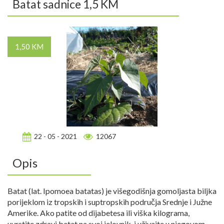
Batat sadnice 1,5 KM
1,50 KM
22 - 05 - 2021
12067
Opis
Batat (lat. Ipomoea batatas) je višegodišnja gomoljasta biljka
porijeklom iz tropskih i suptropskih područja Srednje i Južne
Amerike. Ako patite od dijabetesa ili viška kilograma,
uvrstite zdravi batat na svoj jelovnik, i uživajte u njegovom