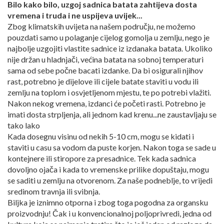
Bilo kako bilo, uzgoj sadnica batata zahtijeva dosta
vremena i truda i ne uspijeva uvijek...
Zbog klimatskih uvijeta na našem području, ne možemo
pouzdati samo u polaganje cijelog gomolja u zemlju, nego je
najbolje uzgojiti vlastite sadnice iz izdanaka batata. Ukoliko
nije držan u hladnjači, većina batata na sobnoj temperaturi
sama od sebe počne bacati izdanke. Da bi osigurali njihov
rast, potrebno je dijelove ili cijele batate staviti u vodu ili
zemlju na toplom i osvjetljenom mjestu, te po potrebi vlažiti.
Nakon nekog vremena, izdanci će početi rasti. Potrebno je
imati dosta strpljenja, ali jednom kad krenu...ne zaustavljaju se
tako lako
Kada dosegnu visinu od nekih 5-10 cm, mogu se kidati i
staviti u casu sa vodom da puste korjen. Nakon toga se sade u
kontejnere ili stiropore za presadnice. Tek kada sadnica
dovoljno ojača i kada to vremenske prilike dopuštaju, mogu
se saditi u zemlju na otvorenom. Za naše podneblje, to vrijedi
sredinom travnja ili svibnja.
Biljka je iznimno otporna i zbog toga pogodna za organsku
proizvodnju! Čak i u konvencionalnoj poljoprivredi, jedna od