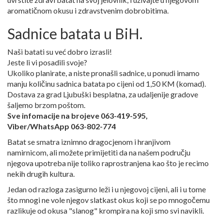
aromatičnom okusu i zdravstvenim dobrobitima.
Sadnice batata u BiH.
Naši batati su već dobro izrasli!
Jeste li vi posadili svoje?
Ukoliko planirate, a niste pronašli sadnice, u ponudi imamo
manju količinu sadnica batata po cijeni od 1,50 KM (komad).
Dostava za grad Ljubuški besplatna, za udaljenije gradove
šaljemo brzom poštom.
Sve infomacije na brojeve 063-419-595,
Viber/WhatsApp 063-802-774
Batat se smatra iznimno dragocjenom i hranjivom
namirnicom, ali možete primijetiti da na našem području
njegova upotreba nije toliko raprostranjena kao što je recimo
nekih drugih kultura.
Jedan od razloga zasigurno leži i u njegovoj cijeni, ali i u tome
što mnogi ne vole njegov slatkast okus koji se po mnogočemu
razlikuje od okusa "slanog" krompira na koji smo svi navikli.