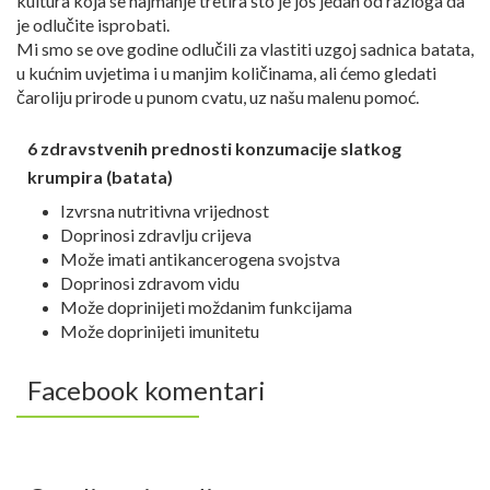
kultura koja se najmanje tretira što je još jedan od razloga da
je odlučite isprobati.
Mi smo se ove godine odlučili za vlastiti uzgoj sadnica batata,
u kućnim uvjetima i u manjim količinama, ali ćemo gledati
čaroliju prirode u punom cvatu, uz našu malenu pomoć.
6 zdravstvenih prednosti konzumacije slatkog
krumpira (batata)
Izvrsna nutritivna vrijednost
Doprinosi zdravlju crijeva
Može imati antikancerogena svojstva
Doprinosi zdravom vidu
Može doprinijeti moždanim funkcijama
Može doprinijeti imunitetu
Facebook komentari