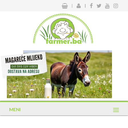
|
|
MENI