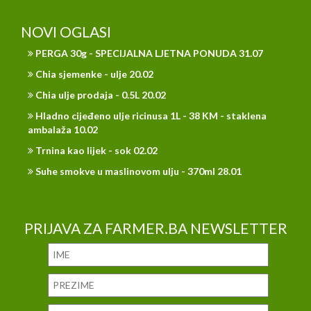
NOVI OGLASI
PERGA 30g - SPECIJALNA LJETNA PONUDA 31.07
Chia sjemenke - ulje 20.02
Chia ulje prodaja - 0.5L 20.02
Hladno cijeđeno ulje ricinusa 1L - 38 KM - staklena
ambalaža 10.02
Trnina kao lijek - sok 02.02
Suhe smokve u maslinovom ulju - 370ml 28.01
PRIJAVA ZA FARMER.BA NEWSLETTER