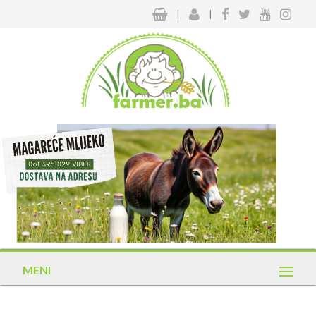
|
|
MENI