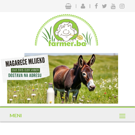
|
|
MENI