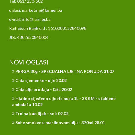
Tel: 061/ 250-502
oglasi: marketing@farmer.ba
e-mail: info@farmer.ba
Raiffeisen Bank d.d : 1610000152840098
JIB: 4302650840004
NOVI OGLASI
PERGA 30g - SPECIJALNA LJETNA PONUDA 31.07
Chia sjemenke - ulje 20.02
Chia ulje prodaja - 0.5L 20.02
Hladno cijeđeno ulje ricinusa 1L - 38 KM - staklena
ambalaža 10.02
Trnina kao lijek - sok 02.02
Suhe smokve u maslinovom ulju - 370ml 28.01