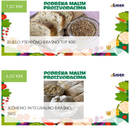
7,00 KM
BIJELO PŠENIČNO BRAŠNO TIP 400
6,00 KM
JEČMENO INTEGRALNO BRAŠNO,
3KG