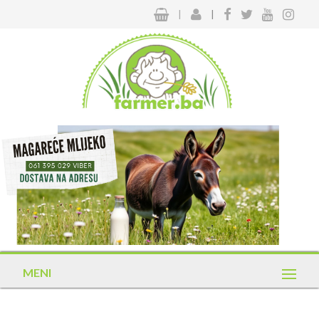
|
|
MENI