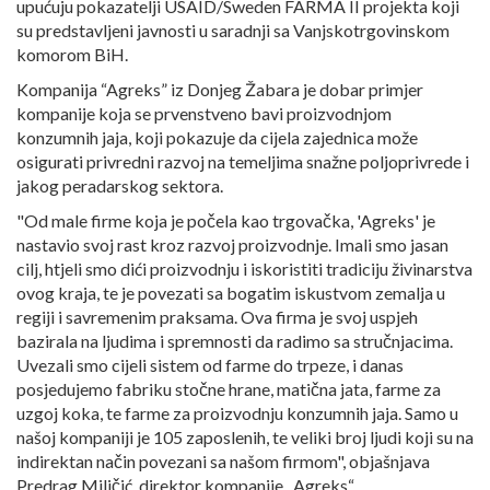
upućuju pokazatelji USAID/Sweden FARMA II projekta koji
su predstavljeni javnosti u saradnji sa Vanjskotrgovinskom
komorom BiH.
Kompanija “Agreks” iz Donjeg Žabara je dobar primjer
kompanije koja se prvenstveno bavi proizvodnjom
konzumnih jaja, koji pokazuje da cijela zajednica može
osigurati privredni razvoj na temeljima snažne poljoprivrede i
jakog peradarskog sektora.
"Od male firme koja je počela kao trgovačka, 'Agreks' je
nastavio svoj rast kroz razvoj proizvodnje. Imali smo jasan
cilj, htjeli smo dići proizvodnju i iskoristiti tradiciju živinarstva
ovog kraja, te je povezati sa bogatim iskustvom zemalja u
regiji i savremenim praksama. Ova firma je svoj uspjeh
bazirala na ljudima i spremnosti da radimo sa stručnjacima.
Uvezali smo cijeli sistem od farme do trpeze, i danas
posjedujemo fabriku stočne hrane, matična jata, farme za
uzgoj koka, te farme za proizvodnju konzumnih jaja. Samo u
našoj kompaniji je 105 zaposlenih, te veliki broj ljudi koji su na
indirektan način povezani sa našom firmom", objašnjava
Predrag Miličić, direktor kompanije „Agreks“.