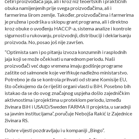
četiri proizvođača jaja, ali i kroz niz teoertskih i praktičnih
obuka namijenjenih prije svega proizvođačima, ali i
farmerima širom zemlje. Također, proizvođačima i farmerima
je pružena i podrška u sklopu grant programa, ali i direktno
kroz obuke o uvođenju HACCP-a, sistema analize i kontrole
sigurnosti u rukovanju, proizvodnji, distribuciji i deklarisanju
proizvoda. No, posao još nije završen.
“Optimista sam i po pitanju izvoza konzumnih i rasplodnih
jaja koji se može očekivati u narednom periodu. Naši
proizvođači već dugo vremena imaju godišnje programe
zaštite od salmonele koje verifikuje nadležno ministarstvo.
Potrebno je da se kontrola prihvati od strane Komisije EU,
što očekujemo da će riješiti organi vlasti u BiH. Posebno bih
istakao da se do ovog značajnog uspjeha došlo zajedničkim
aktivnostima i projektima u proteklom periodu, između
živinara BiH i USAID/Sweden FARMA II projekta, u saradnji
sa javnim institucijama”, poručuje Nebojša Rakić iz Zajednice
živinara RS.
Dobre vijesti pozdravljaju i u kompaniji „Bingo“.