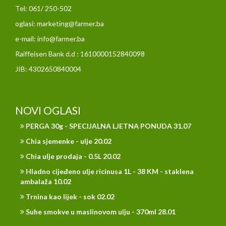
Tel: 061/ 250-502
oglasi: marketing@farmer.ba
e-mail: info@farmer.ba
Raiffeisen Bank d.d : 1610000152840098
JIB: 4302650840004
NOVI OGLASI
PERGA 30g - SPECIJALNA LJETNA PONUDA 31.07
Chia sjemenke - ulje 20.02
Chia ulje prodaja - 0.5L 20.02
Hladno cijeđeno ulje ricinusa 1L - 38 KM - staklena
ambalaža 10.02
Trnina kao lijek - sok 02.02
Suhe smokve u maslinovom ulju - 370ml 28.01