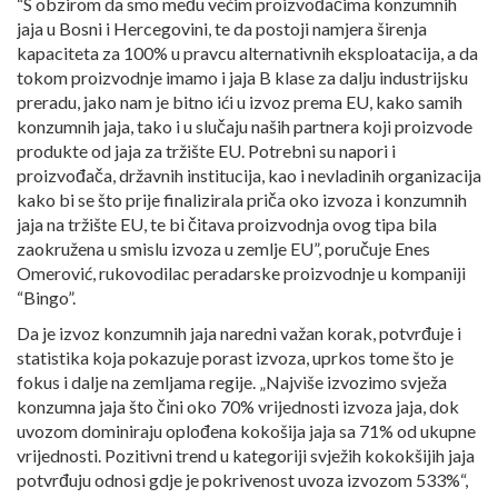
“S obzirom da smo među većim proizvođačima konzumnih
jaja u Bosni i Hercegovini, te da postoji namjera širenja
kapaciteta za 100% u pravcu alternativnih eksploatacija, a da
tokom proizvodnje imamo i jaja B klase za dalju industrijsku
preradu, jako nam je bitno ići u izvoz prema EU, kako samih
konzumnih jaja, tako i u slučaju naših partnera koji proizvode
produkte od jaja za tržište EU. Potrebni su napori i
proizvođača, državnih institucija, kao i nevladinih organizacija
kako bi se što prije finalizirala priča oko izvoza i konzumnih
jaja na tržište EU, te bi čitava proizvodnja ovog tipa bila
zaokružena u smislu izvoza u zemlje EU”, poručuje Enes
Omerović, rukovodilac peradarske proizvodnje u kompaniji
“Bingo”.
Da je izvoz konzumnih jaja naredni važan korak, potvrđuje i
statistika koja pokazuje porast izvoza, uprkos tome što je
fokus i dalje na zemljama regije. „Najviše izvozimo svježa
konzumna jaja što čini oko 70% vrijednosti izvoza jaja, dok
uvozom dominiraju oplođena kokošija jaja sa 71% od ukupne
vrijednosti. Pozitivni trend u kategoriji svježih kokokšijih jaja
potvrđuju odnosi gdje je pokrivenost uvoza izvozom 533%“,