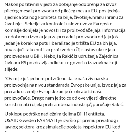
Nakon pozitivnih vijesti za dobijanje odobrenja za izvoz
pilećeg mesa i proizvoda od pilećeg mesa u EU, posljednja
sjednica Stalnog komiteta za bilje, životinje, hranu i hranu za
životinje - Sekcije za kontrole i uslove uvoza Evropske
komisije donijela je novosti i za proizvođače jaja. Informacija
o odobrenju izvoza jaja za preradu i proizvoda od jaja još
jedan je korak na putu liberalizacije tržišta EU za bh jaja,
otvarajući tako put i za proizvode u čiji sastav ulaze jaja
proizvedena u BiH. Nebojša Rakić iz udruženja Zajednica
živinara RS pozdravlja odluku, te govori o izazovima koji
slijede.
“Ovim je još jednom potvrđeno da je naša živinarska
proizvodnja na nivou standarada Evropske unije. Izvoz jaja za
preradu u zemlje Evropske unije će ohrabriti naše
proizvođače. Drago nam je što će od ove vijesti direktne
koristi imati i cijela prehrambena industrija”, poručuje Rakić.
U sklopu podrške nadležnim tjelima BiH i entiteta,
USAID/Sweden FARMA II je izvršio pripremu privatnog i
javnog sektora kroz simulacije posjeta inspektora EU kod