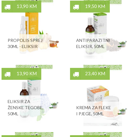
13,90 KM
19,50 KM
PROPOLIS SPREJ
ANTIPARAZITNI
30ML - ELIKSIR
ELIKSIR, 50ML
13,90 KM
23,40 KM
ELIKSIR ZA
ŽENSKE TEGOBE,
KREMA ZA FLEKE
50ML
I PJEGE, 50ML