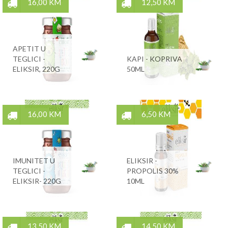
16,00 KM
12,50 KM
APETIT U
TEGLICI -
KAPI - KOPRIVA
ELIKSIR, 220G
50ML
16,00 KM
6,50 KM
IMUNITET U
ELIKSIR -
TEGLICI -
PROPOLIS 30%
ELIKSIR- 220G
10ML
13,50 KM
14,50 KM