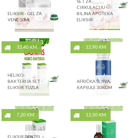
SET ZA
CIRKULACIJU -
ELIKSIR - GEL ZA
BILJNA APOTEKA
VENE 50ML
ELIKSIR
32,40 KM
22,90 KM
HELIKO-
BAKTERIJA SET -
AFRIČKA ŠLJIVA,
ELIKSIR TUZLA
KAPSULE 30KOM
7,20 KM
12,50 KM
ELIKSIR DENTEL –