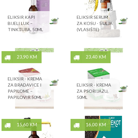
ELIKSIR KAPI
ELIKSIR SERUM
BIJELI LUK –
ZA KOSU - 5 ULJA
TINKTURA, 50ML
(VLASIŠTE)
23,90 KM
23,40 KM
ELIKSIR - KREMA
ZA BRADAVICE I
ELIKSIR - KREMA
PAPILOME –
ZA PSORIJAZU,
PAPILOVIR 50ML
50ML
15,60 KM
16,00 KM