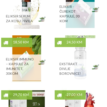
ELIKSIR -
ČUREKOT
ELIKSIR SERUM
KAPSULE, 30
ZA KOSU - SVILA
KOM
18,50 KM
24,50 KM
ELIKSIR IMMUNO
– KAPSULE ZA
EKSTRAKT
IMUNITET,
DIVLJE
30KOM
BOROVNICE!
29,70 KM
27,00 KM