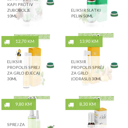
KAPI PROTIV
ZUBOBOLJE
ELIKSIR SLATKI
10ML
PELIN 50ML
12,70 KM
13,90 KM
ELIKSIR
ELIKSIR
PROPOLIS SPREJ
PROPOLIS SPREJ
ZA GRLO (DJECA)
ZA GRLO
30ML
(ODRASLI) 30ML
9,80 KM
8,30 KM
SPREJ ZA