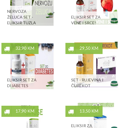
NERVOZA
ŽELUCA SET -
ELIKSIR SET ZA
ELIKSIR TUZLA
VENE I SRCE!
32,90 KM
29,50 KM
ELIKSIR SET ZA
SET - RUJEVINA I
DIJABETES
ČUREKOT
17,90 KM
13,50 KM
ELIKSIR ZA