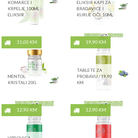
KOMARCE I
ELIKSIR KAPI ZA
KRPELJE 100ML -
BRADAVICE I
ELIKSIR
KURIJE OČI, 10ML
15,00 KM
19,90 KM
TABLETE ZA
MENTOL
PROBAVU / 19.90
KRISTALI 20G
KM
12,90 KM
12,90 KM
VRBOVICA