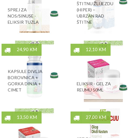
ŠTITNU ŽLIJEZDU
SPREJ ZA
(HIPER) –
NOS/SINUSE -
UBRZAN RAD
ELIKSIR TUZLA
ŠTITNE
24,90 KM
12,10 KM
KAPSULE DIVLJA
BOROVNICA +
GORKA DINJA +
ELIKSIR - GEL ZA
CIMET
REUMU 50ML
13,50 KM
27,00 KM