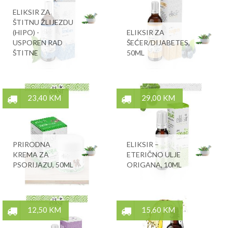
ELIKSIR ZA
ŠTITNU ŽLIJEZDU
(HIPO) -
ELIKSIR ZA
USPOREN RAD
ŠEĆER/DIJABETES,
ŠTITNE
50ML
23,40 KM
29,00 KM
PRIRODNA
ELIKSIR –
KREMA ZA
ETERIČNO ULJE
PSORIJAZU, 50ML
ORIGANA, 10ML
12,50 KM
15,60 KM