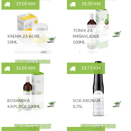
19,00 KM
18,30 KM
TONIK ZA
KREMA ZA BORE,
MRŠAVLJENJE
50ML
100ML
16,00 KM
19,75 KM
BOSANSKA
SOK ARONIJA
KAPLJICA 100ML
0,75L