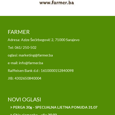
FARMER
Adresa: Azize Šećirbegović 2, 71000 Sarajevo
Tel: 061/ 250-502
oglasi: marketing@farmer.ba
e-mail: info@farmer.ba
Raiffeisen Bank d.d : 1610000152840098
JIB: 4302650840004
NOVI OGLASI
PERGA 30g - SPECIJALNA LJETNA PONUDA 31.07
Chia sjemenke - ulje 20.02