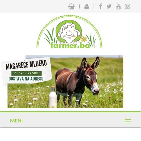
|
|
MENI