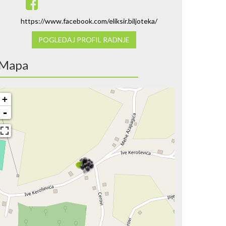
https://www.facebook.com/eliksir.biljoteka/
POGLEDAJ PROFIL RADNJE
Mapa
+
-