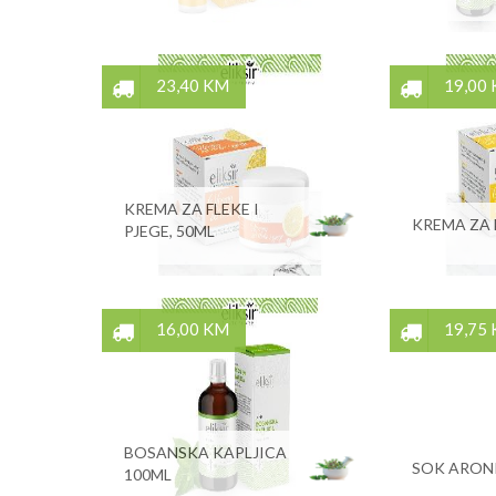
23,40 KM
19,00
KREMA ZA FLEKE I
KREMA ZA 
PJEGE, 50ML
16,00 KM
19,75
BOSANSKA KAPLJICA
SOK ARONI
100ML