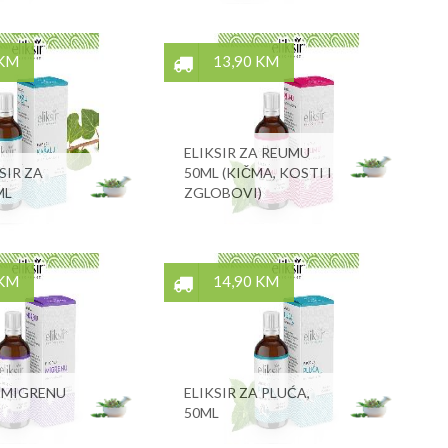
 KM
13,90 KM
ELIKSIR ZA REUMU
KSIR ZA
50ML (KIČMA, KOSTI I
ML
ZGLOBOVI)
 KM
14,90 KM
A MIGRENU
ELIKSIR ZA PLUĆA,
50ML