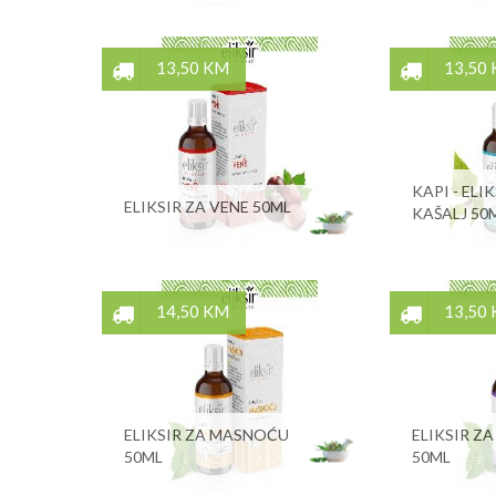
13,50 KM
13,50
KAPI - ELI
ELIKSIR ZA VENE 50ML
KAŠALJ 50
14,50 KM
13,50
ELIKSIR ZA MASNOĆU
ELIKSIR Z
50ML
50ML