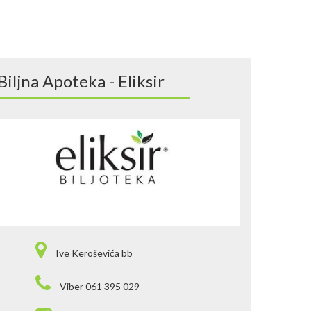
Biljna Apoteka - Eliksir
Ive Keroševića bb
Viber 061 395 029