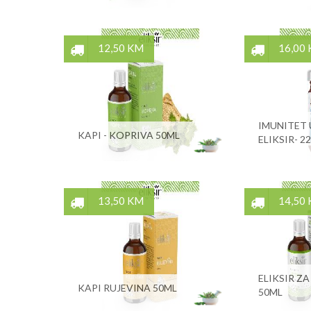
12,50 KM
16,00
IMUNITET U
KAPI - KOPRIVA 50ML
ELIKSIR- 2
13,50 KM
14,50
ELIKSIR ZA
KAPI RUJEVINA 50ML
50ML