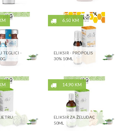
 KM
6,50 KM
 TEGLICI -
ELIKSIR - PROPOLIS
20G
30% 10ML
 KM
14,90 KM
 JETRU
ELIKSIR ZA ŽELUDAC
50ML