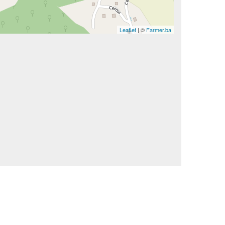
Leaflet
| ©
Farmer.ba