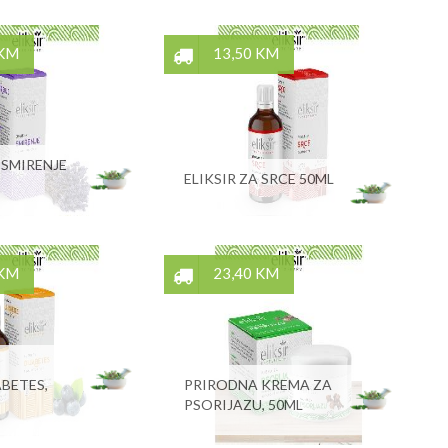
 KM
13,50 KM
 SMIRENJE
ELIKSIR ZA SRCE 50ML
 KM
23,40 KM
ABETES,
PRIRODNA KREMA ZA
PSORIJAZU, 50ML