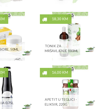
 KM
18,30 KM
TONIK ZA
BORE, 50ML
MRŠAVLJENJE 100ML
 KM
16,00 KM
APETIT U TEGLICI -
JA 0,75L
ELIKSIR, 220G