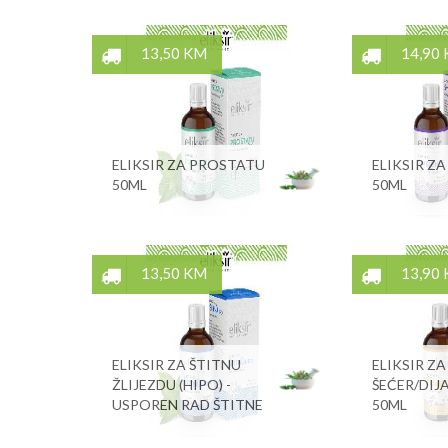
13,50 KM
14,90
ELIKSIR ZA PROSTATU
ELIKSIR ZA
50ML
50ML
13,50 KM
13,90
ELIKSIR ZA ŠTITNU
ELIKSIR ZA
ŽLIJEZDU (HIPO) -
ŠEĆER/DIJ
USPOREN RAD ŠTITNE
50ML