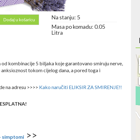
Na stanju: 5
Dodaj u košaricu
Masa po komadu: 0.05
Litra
jen od kombinacije 5 biljaka koje garantovano smiruju nerve,
ju anksioznost tokom cijelog dana, a pored toga i
ode na adresu >>>>
Kako naručiti ELIKSIR ZA SMIRENJE!!
 BESPLATNA!
>>
- simptomi