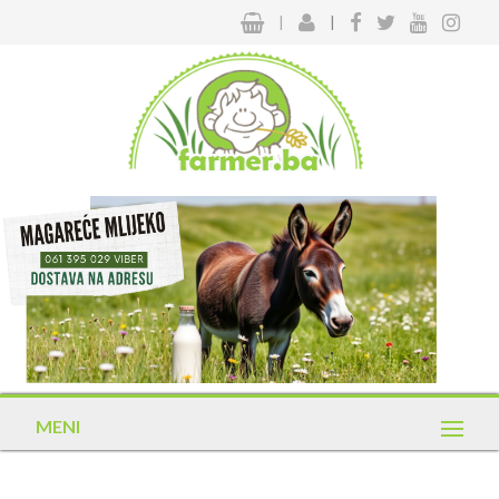
|
|
MENI