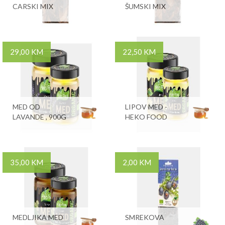
CARSKI MIX
ŠUMSKI MIX
29,00 KM
22,50 KM
MED OD
LIPOV MED -
LAVANDE , 900G
HEKO FOOD
35,00 KM
2,00 KM
MEDLJIKA MED
SMREKOVA