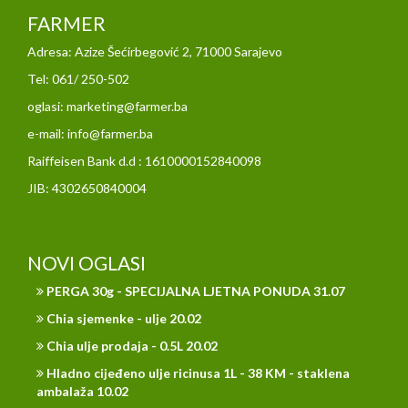
FARMER
Adresa: Azize Šećirbegović 2, 71000 Sarajevo
Tel: 061/ 250-502
oglasi: marketing@farmer.ba
e-mail: info@farmer.ba
Raiffeisen Bank d.d : 1610000152840098
JIB: 4302650840004
NOVI OGLASI
PERGA 30g - SPECIJALNA LJETNA PONUDA 31.07
Chia sjemenke - ulje 20.02
Chia ulje prodaja - 0.5L 20.02
Hladno cijeđeno ulje ricinusa 1L - 38 KM - staklena
ambalaža 10.02