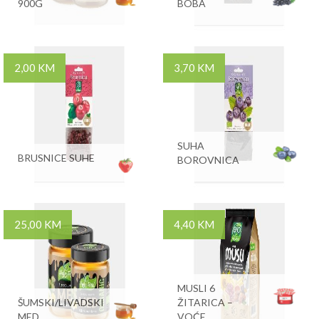
900G
BOBA
2,00 KM
3,70 KM
SUHA
BRUSNICE SUHE
BOROVNICA
25,00 KM
4,40 KM
MUSLI 6
ŠUMSKI/LIVADSKI
ŽITARICA –
MED
VOĆE