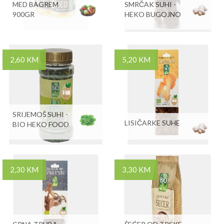
MED BAGREM
SMRČAK SUHI -
900GR
HEKO BUGOJNO
2,60 KM
5,20 KM
SRIJEMOŠ SUHI -
LISIČARKE SUHE
BIO HEKO FOOD
2,30 KM
3,30 KM