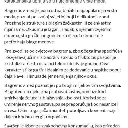
karakteristika ubraja se u najcjenjenije vrste meda.
Bagremov med je jedna od najblažih i najpopularnijih vrsta
meda, poznat po svojoj svijetloj boji i delikatnoj aromi.
Prozirne je strukture s blagim žućkastim ili zelenkastim
nijansama. Okus mu je lagan i sladak, s nježnim cvjetnim
notama, što ga čini pogodnim za djecu i osobe koje
preferiraju blage medove.
Proizvodi se od cvjetova bagrema, zbog čega ima specifičan
i osvježavajući miris. Sadrži visok udio fruktoze, pa sporije
kristalizira, često ostajući tekuć i do dvije godine. Ova
karakteristika ga čini idealnim za dodavanje u napitke poput
čaja, kave ili limunade, jer ne mijenja njihov okus.
Bagremov med poznat je i po brojnim ljekovitim svojstvima.
Blagotvorno djeluje na probavni sustav, pomaže kod
smirivanja želuca i ublažavanja kiselosti. Koristi se za
umirenje nervnog sustava, pa se preporučuje kod nesanice i
stresa. Osim toga, jača imunitet, poboljšava koncentraciju i
daje prirodnu energiju organizmu.
Savršen je izbor za svakodnevnu konzumaciju, kao prirodan