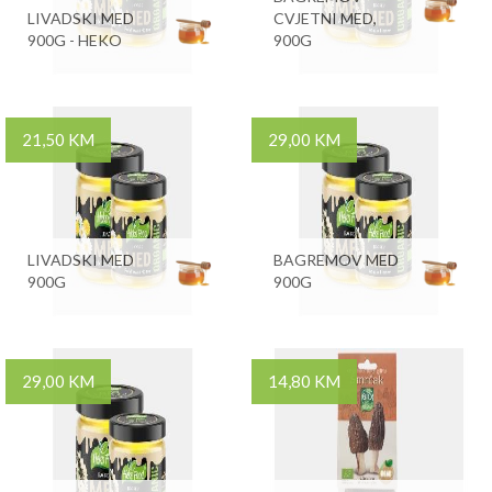
LIVADSKI MED
CVJETNI MED,
900G - HEKO
900G
21,50 KM
29,00 KM
LIVADSKI MED
BAGREMOV MED
900G
900G
29,00 KM
14,80 KM