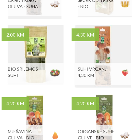
CRNA TRUBA
ŠEĆER OD TRSKE
GLJIVA - SUHA
- BIO
2,00 KM
4,30 KM
BIO SRIJEMOŠ
SUHI VRGANJ
SUHI
4,30 KM
4,20 KM
4,20 KM
MJEŠAVINA
ORGANSKE SUHE
GLJIVA - BIO
GLJIVE - BIO