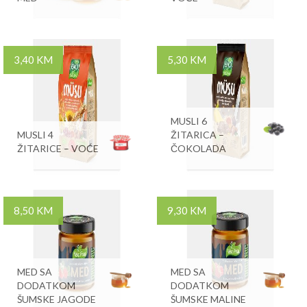
3,40 KM
5,30 KM
MUSLI 6
MUSLI 4
ŽITARICA –
ŽITARICE – VOĆE
ČOKOLADA
8,50 KM
9,30 KM
MED SA
MED SA
DODATKOM
DODATKOM
ŠUMSKE JAGODE
ŠUMSKE MALINE