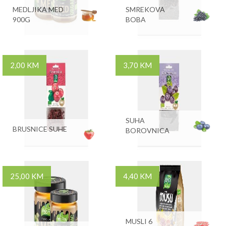
MEDLJIKA MED
SMREKOVA
900G
BOBA
2,00 KM
3,70 KM
SUHA
BRUSNICE SUHE
BOROVNICA
25,00 KM
4,40 KM
MUSLI 6