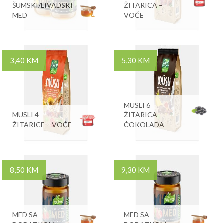
ŠUMSKI/LIVADSKI
ŽITARICA –
MED
VOĆE
3,40 KM
5,30 KM
MUSLI 6
MUSLI 4
ŽITARICA –
ŽITARICE – VOĆE
ČOKOLADA
8,50 KM
9,30 KM
MED SA
MED SA