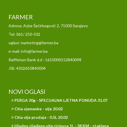
FARMER
Adresa: Azize Šećirbegović 2, 71000 Sarajevo
Tel: 061/ 250-502
oglasi: marketing@farmer.ba
e-mail: info@farmer.ba
Raiffeisen Bank d.d : 1610000152840098
JIB: 4302650840004
NOVI OGLASI
PERGA 30g - SPECIJALNA LJETNA PONUDA 31.07
Chia sjemenke - ulje 20.02
Chia ulje prodaja - 0.5L 20.02
Hladno cijeđeno ulje ricinusa 1L - 38 KM - staklena