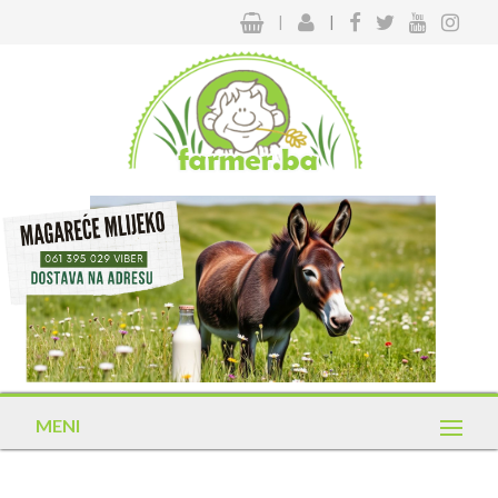
|
|
MENI