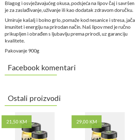
Blagog i osvježavajućeg okusa, podsjeća na lipov čaj i savršen
je za zaslađivanje, uživanje ili kao dodatak zdravom doručku.
Umiruje kašalj i bolno grlo, pomaže kod nesanice i stresa, jača
imunitet i energiju na prirodan način. Naš lipov med je ručno
prikupljen i obrađen s ljubavlju prema prirodi, uz garanciju
kvalitete.
Pakovanje 900g
Facebook komentari
Ostali proizvodi
21,50 KM
29,00 KM