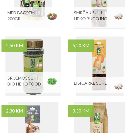
MED BAGREM
SMRČAK SUHI -
900GR
HEKO BUGOJNO
2,60 KM
5,20 KM
SRIJEMOŠ SUHI -
LISIČARKE SUHE
BIO HEKO FOOD
2,30 KM
3,30 KM