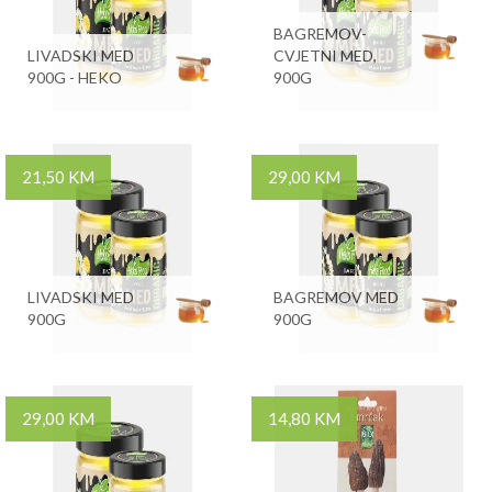
BAGREMOV-
LIVADSKI MED
CVJETNI MED,
900G - HEKO
900G
21,50 KM
29,00 KM
LIVADSKI MED
BAGREMOV MED
900G
900G
29,00 KM
14,80 KM