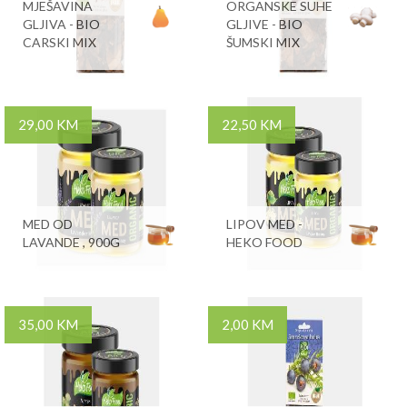
MJEŠAVINA
ORGANSKE SUHE
GLJIVA - BIO
GLJIVE - BIO
CARSKI MIX
ŠUMSKI MIX
29,00 KM
22,50 KM
MED OD
LIPOV MED -
LAVANDE , 900G
HEKO FOOD
35,00 KM
2,00 KM