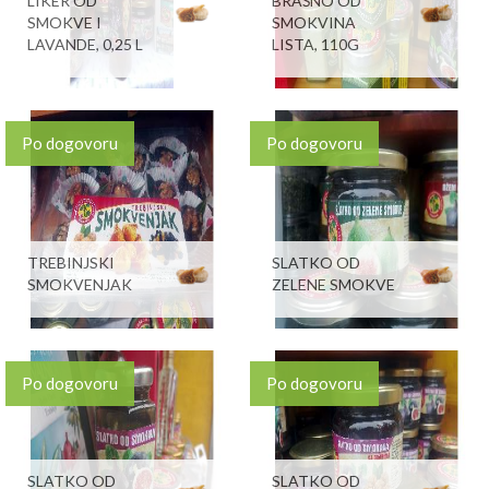
LIKER OD
BRAŠNO OD
SMOKVE I
SMOKVINA
LAVANDE, 0,25 L
LISTA, 110G
Po dogovoru
Po dogovoru
TREBINJSKI
SLATKO OD
SMOKVENJAK
ZELENE SMOKVE
Po dogovoru
Po dogovoru
SLATKO OD
SLATKO OD