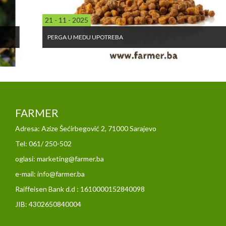
21 - 11 - 2025
PERGA U MEDU UPOTREBA
FARMER
Adresa: Azize Šećirbegović 2, 71000 Sarajevo
Tel: 061/ 250-502
oglasi: marketing@farmer.ba
e-mail: info@farmer.ba
Raiffeisen Bank d.d : 1610000152840098
JIB: 4302650840004