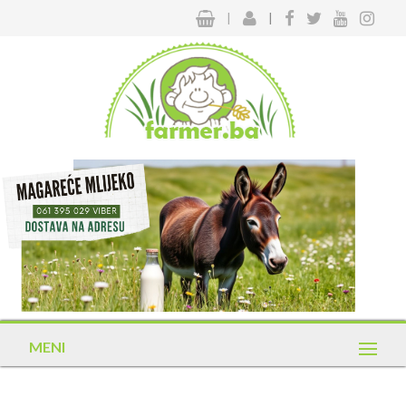
|
|
MENI