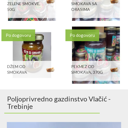
ZELENE SMOKVE,
SMOKAVA SA
50G
ORASIMA
Po dogovoru
Po dogovoru
DŽEM OD
PEKMEZ OD
SMOKAVA
SMOKAVA, 370G
Poljoprivredno gazdinstvo Vlačić -
Trebinje