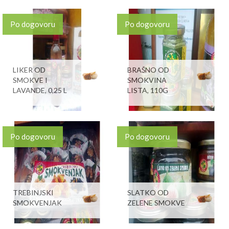
Po dogovoru
Po dogovoru
LIKER OD
BRAŠNO OD
SMOKVE I
SMOKVINA
LAVANDE, 0,25 L
LISTA, 110G
Po dogovoru
Po dogovoru
TREBINJSKI
SLATKO OD
SMOKVENJAK
ZELENE SMOKVE