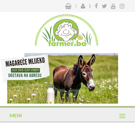
|
|
MENI