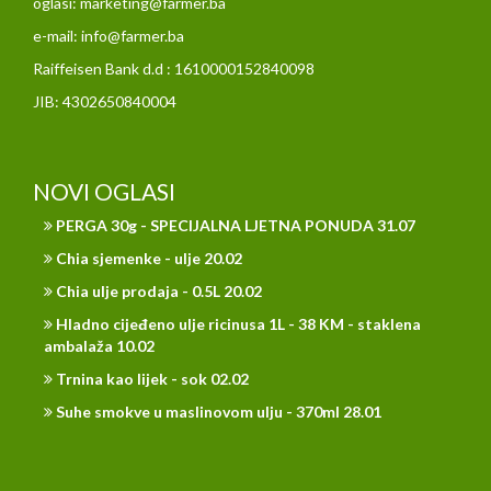
oglasi: marketing@farmer.ba
e-mail: info@farmer.ba
Raiffeisen Bank d.d : 1610000152840098
JIB: 4302650840004
NOVI OGLASI
PERGA 30g - SPECIJALNA LJETNA PONUDA 31.07
Chia sjemenke - ulje 20.02
Chia ulje prodaja - 0.5L 20.02
Hladno cijeđeno ulje ricinusa 1L - 38 KM - staklena
ambalaža 10.02
Trnina kao lijek - sok 02.02
Suhe smokve u maslinovom ulju - 370ml 28.01