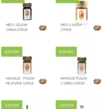
MED I ZELENI
MED U SAĆU
ORAH 270GR
270GR
8,00 KM
8,00 KM
MAKSUZ - POLEN
MAKSUZ POLEN
MLJEVENI 120GR
U ZRNU 120GR
5,00 KM
5,00 KM