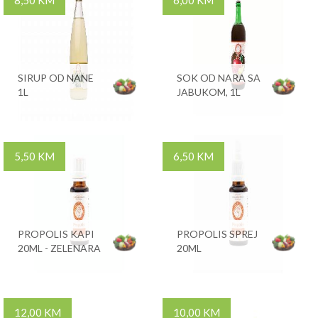
8,50 KM
6,00 KM
SIRUP OD NANE
SOK OD NARA SA
1L
JABUKOM, 1L
5,50 KM
6,50 KM
PROPOLIS KAPI
PROPOLIS SPREJ
20ML - ZELENARA
20ML
12,00 KM
10,00 KM