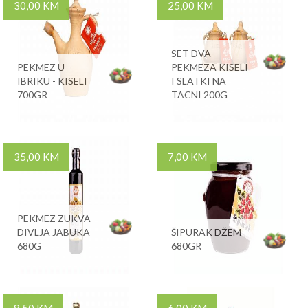
30,00 KM
25,00 KM
SET DVA
PEKMEZ U
PEKMEZA KISELI
IBRIKU - KISELI
I SLATKI NA
700GR
TACNI 200G
35,00 KM
7,00 KM
PEKMEZ ZUKVA -
DIVLJA JABUKA
ŠIPURAK DŽEM
680G
680GR