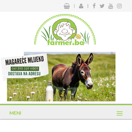
|
|
MENI