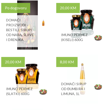
Po dogovoru
20,00 KM
DOMAĆI
PROIZVODI -
BESTILJ, SIRUPI
OD NARA, ŠLJIVE
IMUNO PEKMEZ
I DRENJKA
(KISELI) 600G
20,00 KM
8,00 KM
DOMAĆI SIRUP
IMUNO PEKMEZ
OD ĐUMBIRA I
(SLATKI) 600G
LIMUNA, 1L