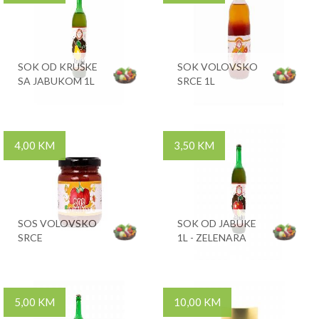
SOK OD KRUŠKE
SOK VOLOVSKO
SA JABUKOM 1L
SRCE 1L
4,00 KM
3,50 KM
SOS VOLOVSKO
SOK OD JABUKE
SRCE
1L - ZELENARA
5,00 KM
10,00 KM