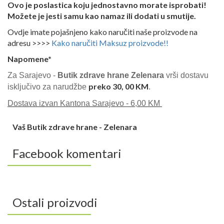
Ovo je poslastica koju jednostavno morate isprobati!
Možete je jesti samu kao namaz ili dodati u smutije.
Ovdje imate pojašnjeno kako naručiti naše proizvode na
adresu >>>>
Kako naručiti Maksuz proizvode!!
Napomene*
Za Sarajevo -
Butik zdrave hrane Zelenara
vrši dostavu
preko 30, 00 KM
isključivo za narudžbe
.
Dostava izvan Kantona Sarajevo - 6,00 KM
Vaš Butik zdrave hrane - Zelenara
Facebook komentari
Ostali proizvodi