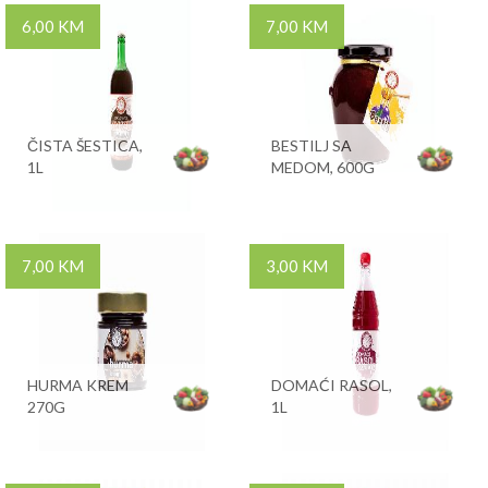
6,00 KM
7,00 KM
ČISTA ŠESTICA,
BESTILJ SA
1L
MEDOM, 600G
7,00 KM
3,00 KM
HURMA KREM
DOMAĆI RASOL,
270G
1L