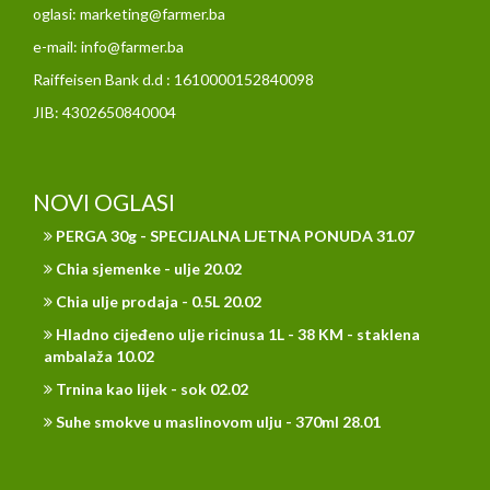
oglasi: marketing@farmer.ba
e-mail: info@farmer.ba
Raiffeisen Bank d.d : 1610000152840098
JIB: 4302650840004
NOVI OGLASI
PERGA 30g - SPECIJALNA LJETNA PONUDA 31.07
Chia sjemenke - ulje 20.02
Chia ulje prodaja - 0.5L 20.02
Hladno cijeđeno ulje ricinusa 1L - 38 KM - staklena
ambalaža 10.02
Trnina kao lijek - sok 02.02
Suhe smokve u maslinovom ulju - 370ml 28.01