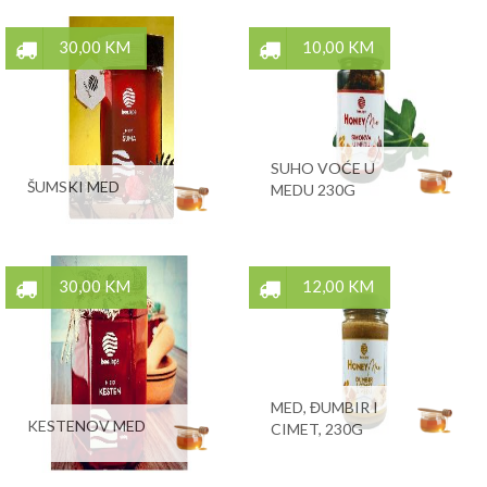
30,00 KM
10,00 KM
SUHO VOĆE U
ŠUMSKI MED
MEDU 230G
30,00 KM
12,00 KM
MED, ĐUMBIR I
KESTENOV MED
CIMET, 230G