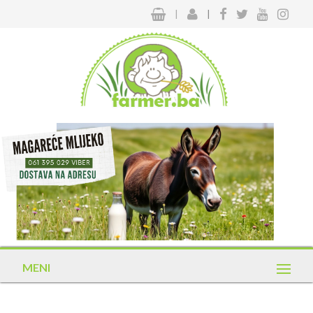
|
|
MENI