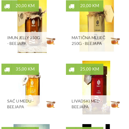
20,00 KM
20,00 KM
IMUN JELLY 250G
MATIČNA MLIJEČ
- BEEJAPA
250G - BEEJAPA
35,00 KM
25,00 KM
SAĆ U MEDU -
LIVADSKI MED -
BEEJAPA
BEEJAPA