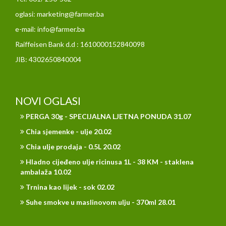
oglasi: marketing@farmer.ba
e-mail: info@farmer.ba
Raiffeisen Bank d.d : 1610000152840098
JIB: 4302650840004
NOVI OGLASI
PERGA 30g - SPECIJALNA LJETNA PONUDA 31.07
Chia sjemenke - ulje 20.02
Chia ulje prodaja - 0.5L 20.02
Hladno cijeđeno ulje ricinusa 1L - 38 KM - staklena
ambalaža 10.02
Trnina kao lijek - sok 02.02
Suhe smokve u maslinovom ulju - 370ml 28.01