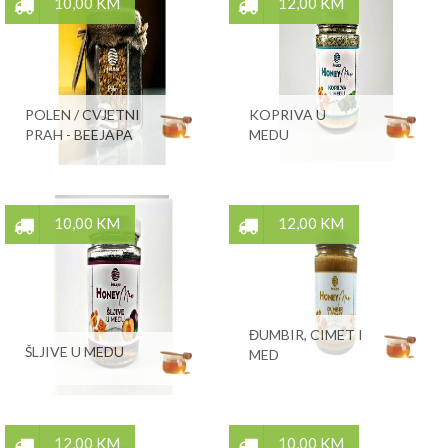
10,00 KM
12,00 KM
POLEN / CVJETNI
KOPRIVA U
PRAH - BEEJAPA
MEDU
10,00 KM
12,00 KM
ĐUMBIR, CIMET I
ŠLJIVE U MEDU
MED
12,00 KM
10,00 KM