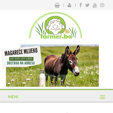
|
|
MENI