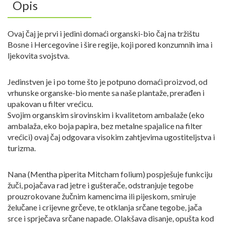
Opis
Ovaj čaj je prvi i jedini domaći organski-bio čaj na tržištu
Bosne i Hercegovine i šire regije, koji pored konzumnih ima i
ljekovita svojstva.
Jedinstven je i po tome što je potpuno domaći proizvod, od
vrhunske organske-bio mente sa naše plantaže, prerađen i
upakovan u filter vrećicu.
Svojim organskim sirovinskim i kvalitetom ambalaže (eko
ambalaža, eko boja papira, bez metalne spajalice na filter
vrećici) ovaj čaj odgovara visokim zahtjevima ugostiteljstva i
turizma.
Nana (Mentha piperita Mitcham folium) pospješuje funkciju
žuči, pojačava rad jetre i gušterače, odstranjuje tegobe
prouzrokovane žučnim kamencima ili pijeskom, smiruje
želučane i crijevne grčeve, te otklanja srčane tegobe, jača
srce i sprječava srčane napade. Olakšava disanje, opušta kod