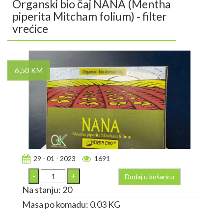
Organski bio čaj NANA (Mentha
piperita Mitcham folium) - filter
vrećice
6,50 KM
29 - 01 - 2023
1691
Dodaj u košaricu
Na stanju: 20
Masa po komadu: 0.03 KG