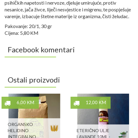
psihičkih napetosti i nervoze, djeluje umirujuće, protiv
nesanice, jača živce, liječi nesvjestice i migrenu, te pospješuje
varenje, izbacuje štetne materije iz organizma, čisti želudac.
Pakovanje: 20/1, 30 gr
Cijena: 5,80 KM
Facebook komentari
Ostali proizvodi
6,00 KM
12,00 KM
ORGANSKO
HELJDINO
ETERIČNO ULJE
INTEGRALNO
LAVANDE 10ML -