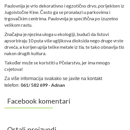
Paulovnija je vrlo dekorativno i egzotično drvo, porijeklom iz
Jugoistočne Kine. Često ga se pronalazi u parkovima i
trgovačkim centrima. Paulovnija je specifična po izuzetno
velikom rastu.
Značajna je njezina uloga u ekologiji, budući da listovi
apsorbiraju 10 puta više ugljikova dioksida nego druge vrste
drveća, a korijen upija teške metale iz tla. te tako obnavlja tlo
nakon drugih kultura.
Također može se koristiti u Pčelarstvu, jer ima mnogo
cvjetova!
Za više informacija svakako se javite na kontakt
061/ 582 699 - Adnan
telefon:
Facebook komentari
Ostali proizvodi