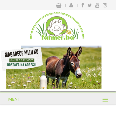
|
|
MENI