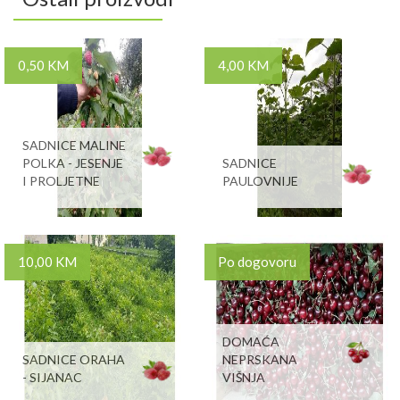
0,50 KM
4,00 KM
SADNICE MALINE
POLKA - JESENJE
SADNICE
I PROLJETNE
PAULOVNIJE
10,00 KM
Po dogovoru
DOMAĆA
SADNICE ORAHA
NEPRSKANA
- SIJANAC
VIŠNJA