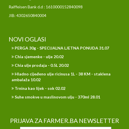
Raiffeisen Bank d.d : 1610000152840098
JIB: 4302650840004
NOVI OGLASI
PERGA 30g - SPECIJALNA LJETNA PONUDA 31.07
Chia sjemenke - ulje 20.02
Chia ulje prodaja - 0.5L 20.02
Hladno cijeđeno ulje ricinusa 1L - 38 KM - staklena
ambalaža 10.02
Trnina kao lijek - sok 02.02
Suhe smokve u maslinovom ulju - 370ml 28.01
PRIJAVA ZA FARMER.BA NEWSLETTER