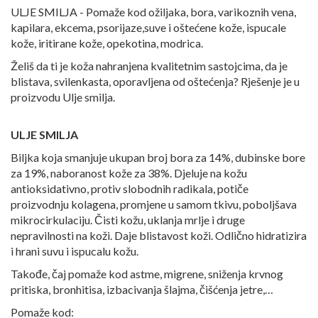
ULJE SMILJA - Pomaže kod ožiljaka, bora, varikoznih vena,
kapilara, ekcema, psorijaze,suve i oštećene kože, ispucale
kože, iritirane kože, opekotina, modrica.
Želiš da ti je koža nahranjena kvalitetnim sastojcima, da je
blistava, svilenkasta, oporavljena od oštećenja? Rješenje je u
proizvodu Ulje smilja.
ULJE SMILJA
Biljka koja smanjuje ukupan broj bora za 14%, dubinske bore
za 19%, naboranost kože za 38%. Djeluje na kožu
antioksidativno, protiv slobodnih radikala, potiče
proizvodnju kolagena, promjene u samom tkivu, poboljšava
mikrocirkulaciju. Čisti kožu, uklanja mrlje i druge
nepravilnosti na koži. Daje blistavost koži. Odlično hidratizira
i hrani suvu i ispucalu kožu.
Takođe, čaj pomaže kod astme, migrene, sniženja krvnog
pritiska, bronhitisa, izbacivanja šlajma, čišćenja jetre,…
Pomaže kod: