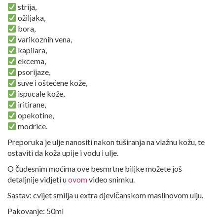
strija,
ožiljaka,
bora,
varikoznih vena,
kapilara,
ekcema,
psorijaze,
suve i oštećene kože,
ispucale kože,
iritirane,
opekotine,
modrice.
Preporuka je ulje nanositi nakon tuširanja na vlažnu kožu, te
ostaviti da koža upije i vodu i ulje.
O čudesnim moćima ove besmrtne biljke možete još
detaljnije vidjeti u
ovom
video snimku.
Sastav: cvijet smilja u extra djevičanskom maslinovom ulju.
Pakovanje: 50ml