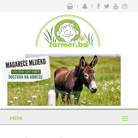
|
|
MENI