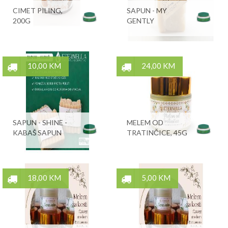
CIMET PILING,
SAPUN - MY
200G
GENTLY
10,00 KM
24,00 KM
SAPUN - SHINE -
MELEM OD
KABAŠ SAPUN
TRATINČICE, 45G
18,00 KM
5,00 KM