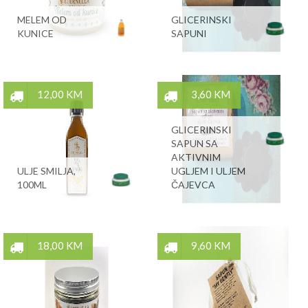
MELEM OD
GLICERINSKI
KUNICE
SAPUNI
12,00 KM
3,60 KM
GLICERINSKI
SAPUN SA
AKTIVNIM
ULJE SMILJA,
UGLJEM I ULJEM
100ML
ČAJEVCA
18,00 KM
9,60 KM