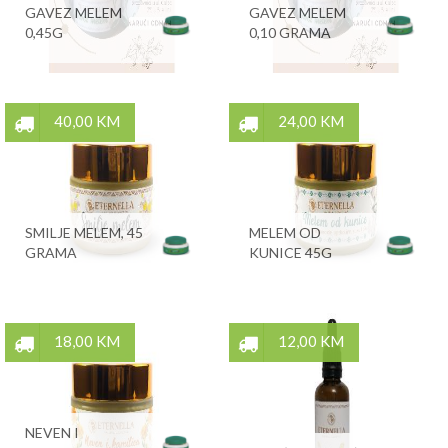
GAVEZ MELEM
GAVEZ MELEM
0,45G
0,10 GRAMA
40,00 KM
24,00 KM
SMILJE MELEM, 45
MELEM OD
GRAMA
KUNICE 45G
18,00 KM
12,00 KM
NEVEN I