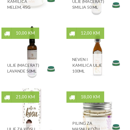
KAMILICA
ULJE (MACERAT)
MELEM, 45G
SMILJA 50 ML
10,00 KM
12,00 KM
NEVEN I
ULJE (MACERAT)
KAMILICA ULJE
LAVANDE 50ML
100ML
21,00 KM
18,00 KM
PILING ZA
ULJE ZA KOSU,
MASNU KOŽU,