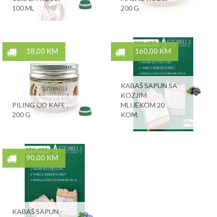
100 ML
200 G
18,00 KM
160,00 KM
KABAŠ SAPUN SA
KOZJIM
PILING OD KAFE ,
MLIJEKOM 20
200 G
KOM.
90,00 KM
KABAŠ SAPUN -