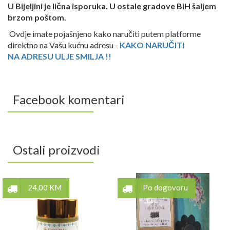
U Bijeljini je lična isporuka. U ostale gradove BiH šaljem
brzom poštom.
Ovdje imate pojašnjeno kako naručiti putem platforme
direktno na Vašu kućnu adresu -
KAKO NARUČITI
NA ADRESU ULJE SMILJA !!
Facebook komentari
Ostali proizvodi
24,00 KM
Po dogovoru