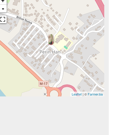
+
-
Leaflet
| ©
Farmer.ba