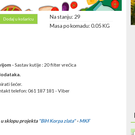
Na stanju: 29
Dodaj u košaricu
Masa po komadu: 0.05 KG
vijom -
Sastav kutije : 20 filter vrećica
 dodataka.
irati šećer.
ontakt telefon: 061 187 181 - Viber
 u sklopu projekta
"BiH Korpa zlata"
-
MKF