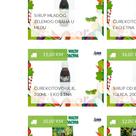
SIRUP MLADOG
ZELENOG ORAHA U
ČUREKOTOV
MEDU
EKO ETNA
15,00 KM
16,00
ČUREKOTOVO ULJE,
SIRUP OD
200ML - EKO ETNA
IGLICA, 20
30,00 KM
12,00