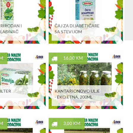
PRIRODAN I
ČAJ ZA DIJABETIČARE
SLAĐIVAČ
SA STEVIJOM
KM
16,00 KM
FILTER
KANTARIONOVO ULJE
- EKO ETNA, 200ML
KM
3,00 KM