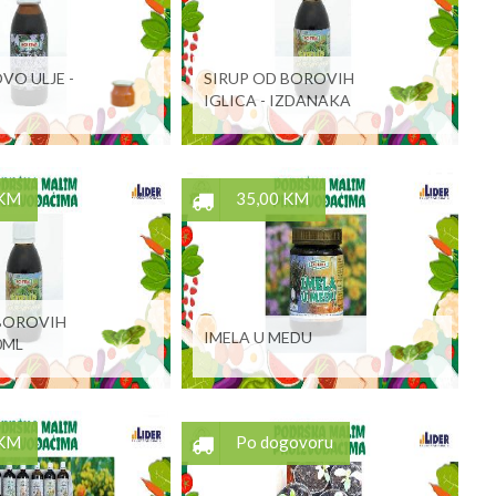
O ULJE -
SIRUP OD BOROVIH
IGLICA - IZDANAKA
 KM
35,00 KM
 BOROVIH
IMELA U MEDU
0ML
 KM
Po dogovoru