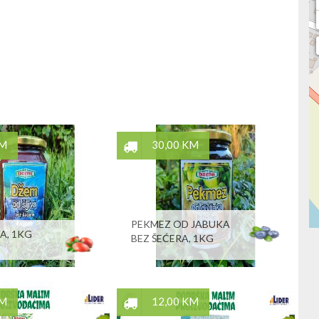
KM
30,00 KM
PEKMEZ OD JABUKA
A, 1KG
BEZ ŠEĆERA, 1KG
KM
12,00 KM