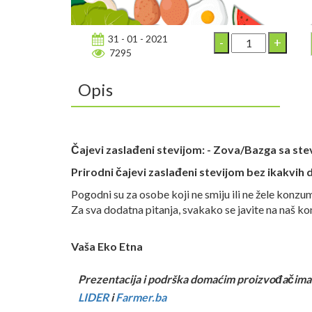
31 - 01 - 2021
7295
Opis
Čajevi zaslađeni stevijom: - Zova/Bazga sa ste
Prirodni čajevi zaslađeni stevijom bez ikakvih
Pogodni su za osobe koji ne smiju ili ne žele konzum
Za sva dodatna pitanja, svakako se javite na naš k
Vaša Eko Etna
Prezentacija i podrška domaćim proizvođačima
LIDER
i
Farmer.ba