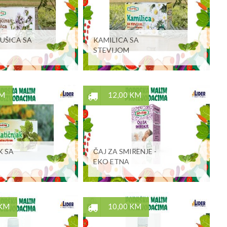
UŠICA SA
KAMILICA SA
STEVIJOM
KM
12,00 KM
K SA
ČAJ ZA SMIRENJE -
EKO ETNA
 KM
10,00 KM