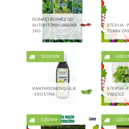
DOMAĆI PEKMEZ OD
AUTOHTONIH JABUKA
STEVIJA - 
1KG
ZDRAV ZA
10,00 KM
4,00 
KANTARIONOVO ULJE
STEVIJA - 
- EKO ETNA
VREĆICE
3,00 KM
3,00 