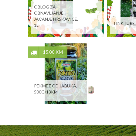
OBLOG ZA
OBNAVLJANJE I
JAČANJE HRSKAVICE,
TINKTURE 
1L
15,00 KM
PEKMEZ OD JABUKA,
500G/13KM