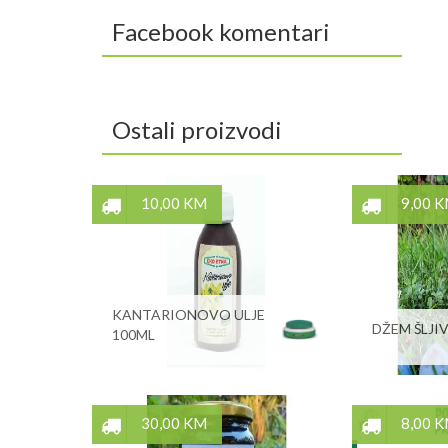
Facebook komentari
Ostali proizvodi
10,00 KM
9,00 
KANTARIONOVO ULJE
DŽEM ŠLJIV
100ML
30,00 KM
8,00 