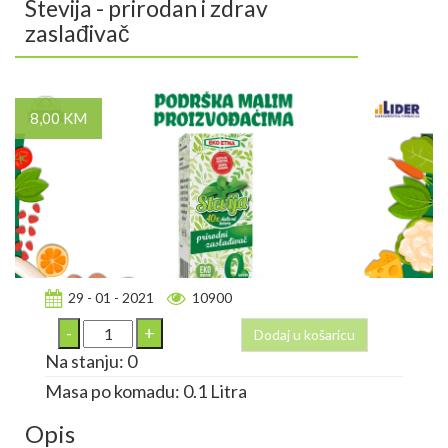
Stevija - prirodan i zdrav
zaslađivač
8,00 KM
29 - 01 - 2021
10900
Dodaj u košaricu
Na stanju: 0
Masa po komadu: 0.1 Litra
Opis