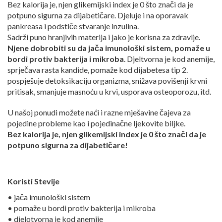
Bez kalorija je, njen glikemijski index je 0 što znači da je
potpuno sigurna za dijabetičare. Djeluje i na oporavak
pankreasa i podstiče stvaranje inzulina.
Sadrži puno hranjivih materija i jako je korisna za zdravlje.
Njene dobrobiti su da jača imunološki sistem, pomaže u
bordi protiv bakterija i mikroba
. Djeltvorna je kod anemije,
sprječava rasta kandide, pomaže kod dijabetesa tip 2.
pospješuje detoksikaciju organizma, snižava povišenji krvni
pritisak, smanjuje masnoću u krvi, usporava osteoporozu, itd.
U našoj ponudi možete naći i razne mješavine čajeva za
pojedine probleme kao i pojedinačne ljekovite biljke.
Bez kalorija je, njen glikemijski index je 0 što znači da je
potpuno sigurna za dijabetičare!
Koristi Stevije
• jača imunološki sistem
• pomaže u bordi protiv bakterija i mikroba
• djelotvorna je kod anemije