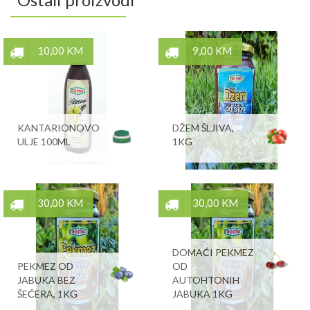
10,00 KM
9,00 KM
KANTARIONOVO
DŽEM ŠLJIVA,
ULJE 100ML
1KG
30,00 KM
30,00 KM
DOMAĆI PEKMEZ
PEKMEZ OD
OD
JABUKA BEZ
AUTOHTONIH
ŠEĆERA, 1KG
JABUKA 1KG