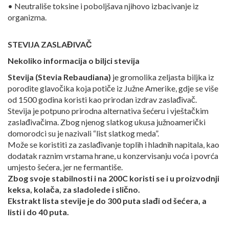
• Neutrališe toksine i poboljšava njihovo izbacivanje iz
organizma.
STEVIJA ZASLAĐIVAČ
Nekoliko informacija o biljci stevija
Stevija (Stevia Rebaudiana)
je gromolika zeljasta biljka iz
porodite glavočika koja potiče iz Južne Amerike, gdje se više
od 1500 godina koristi kao prirodan izdrav zaslađivač.
Stevija je potpuno prirodna alternativa šećeru i vještačkim
zaslađivačima. Zbog njenog slatkog ukusa južnoamerički
domorodci su je nazivali “list slatkog meda”.
Može se koristiti za zaslađivanje toplih i hladnih napitala, kao
dodatak raznim vrstama hrane, u konzervisanju voća i povrća
umjesto šećera, jer ne fermantiše.
Zbog svoje stabilnosti i na 200C koristi se i u proizvodnji
keksa, kolača, za sladolede i slično.
Ekstrakt lista stevije je do 300 puta slađi od šećera, a
listi i do 40 puta.