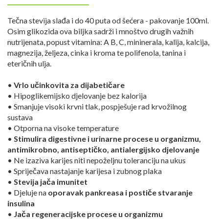
Tečna stevija slađa i do 40 puta od šećera - pakovanje 100ml.
Osim glikozida ova biljka sadrži i mnoštvo drugih važnih
nutrijenata, popust vitamina: A B, C, mininerala, kalija, kalcija,
magnezija, željeza, cinka i kroma te polifenola, tanina i
eteričnih ulja.
•
Vrlo učinkovita za dijabetičare
• Hipoglikemijsko djelovanje bez kalorija
• Smanjuje visoki krvni tlak, pospješuje rad krvožilnog
sustava
• Otporna na visoke temperature
•
Stimulira digestivne i urinarne procese u organizmu,
antimikrobno, antiseptičko, antialergijsko djelovanje
• Ne izaziva karijes niti nepoželjnu toleranciju na ukus
• Spriječava nastajanje karijesa i zubnog plaka
•
Stevija jača imunitet
• Djeluje na
oporavak pankreasa i postiče stvaranje
insulina
•
Jača regeneracijske procese u organizmu