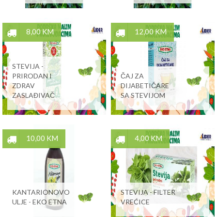
8,00 KM
12,00 KM
STEVIJA -
PRIRODAN I
ČAJ ZA
ZDRAV
DIJABETIČARE
ZASLAĐIVAČ
SA STEVIJOM
10,00 KM
4,00 KM
KANTARIONOVO
STEVIJA - FILTER
ULJE - EKO ETNA
VREĆICE