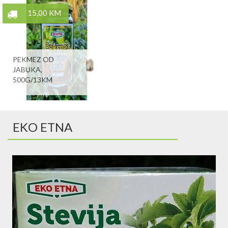
15,00 KM
PEKMEZ OD
JABUKA,
500G/13KM
EKO ETNA