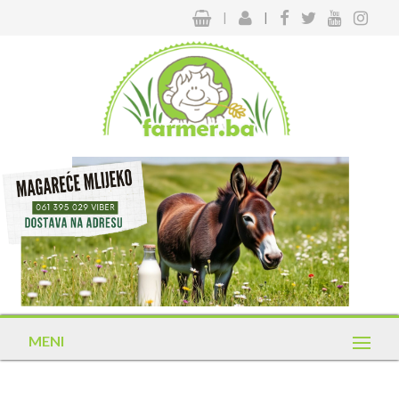
|
|
MENI