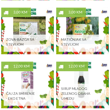
3,00 KM
3,00 KM
ZOVA-BAZGA SA
MATIČNJAK SA
STEVIJOM
STEVIJOM
12,00 KM
12,00 KM
SIRUP MLADOG
ČAJ ZA SMIRENJE
ZELENOG ORAHA
- EKO ETNA
U MEDU