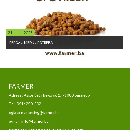
21 - 11 - 2025
PERGA U MEDU UPOTREBA
FARMER
Adresa: Azize Šećirbegović 2, 71000 Sarajevo
Tel: 061/ 250-502
oglasi: marketing@farmer.ba
e-mail: info@farmer.ba
Raiffeisen Bank d.d : 1610000152840098