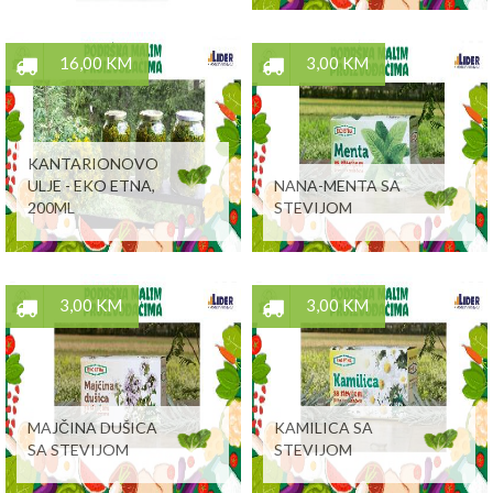
16,00 KM
3,00 KM
KANTARIONOVO
ULJE - EKO ETNA,
NANA-MENTA SA
200ML
STEVIJOM
3,00 KM
3,00 KM
MAJČINA DUŠICA
KAMILICA SA
SA STEVIJOM
STEVIJOM