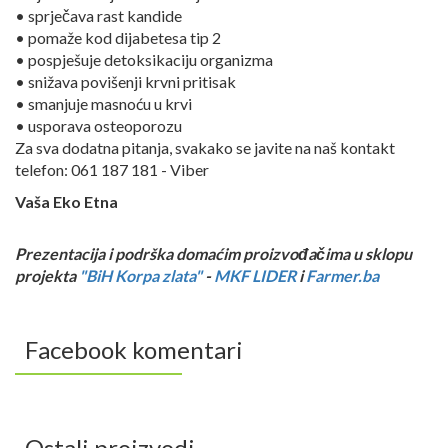
• sprječava rast kandide
• pomaže kod dijabetesa tip 2
• pospješuje detoksikaciju organizma
• snižava povišenji krvni pritisak
• smanjuje masnoću u krvi
• usporava osteoporozu
Za sva dodatna pitanja, svakako se javite na naš kontakt
telefon: 061 187 181 - Viber
Vaša Eko Etna
Prezentacija i podrška domaćim proizvođačima u sklopu
projekta
"BiH Korpa zlata"
-
MKF LIDER
i
Farmer.ba
Facebook komentari
Ostali proizvodi