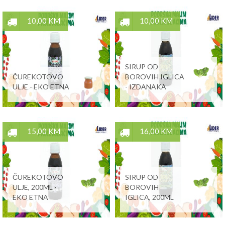
10,00 KM
10,00 KM
SIRUP OD
ČUREKOTOVO
BOROVIH IGLICA
ULJE - EKO ETNA
- IZDANAKA
15,00 KM
16,00 KM
ČUREKOTOVO
SIRUP OD
ULJE, 200ML -
BOROVIH
EKO ETNA
IGLICA, 200ML