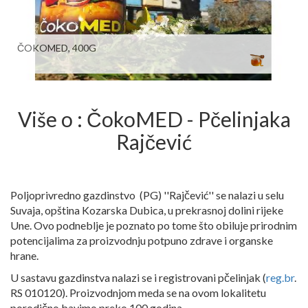
ČOKOMED, 400G
Više o : ČokoMED - Pčelinjaka
Rajčević
Poljoprivredno gazdinstvo (PG) ''Rajčević'' se nalazi u selu
Suvaja, opština Kozarska Dubica, u prekrasnoj dolini rijeke
Une. Ovo podneblje je poznato po tome što obiluje prirodnim
potencijalima za proizvodnju potpuno zdrave i organske
hrane.
U sastavu gazdinstva nalazi se i registrovani pčelinjak (
reg.br
.
RS 010120). Proizvodnjom meda se na ovom lokalitetu
porodično bavimo preko 100 godina.