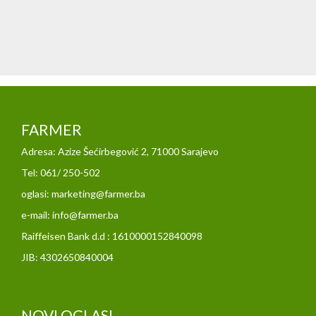
FARMER
Adresa: Azize Šećirbegović 2, 71000 Sarajevo
Tel: 061/ 250-502
oglasi: marketing@farmer.ba
e-mail: info@farmer.ba
Raiffeisen Bank d.d : 1610000152840098
JIB: 4302650840004
NOVI OGLASI