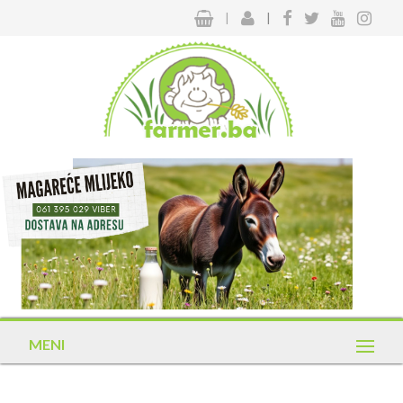
|
|
MENI