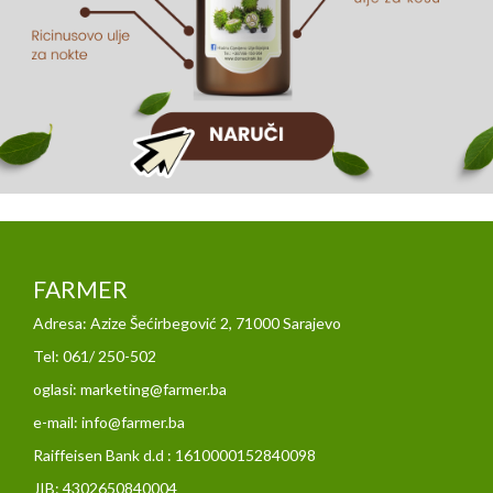
FARMER
Adresa: Azize Šećirbegović 2, 71000 Sarajevo
Tel: 061/ 250-502
oglasi: marketing@farmer.ba
e-mail: info@farmer.ba
Raiffeisen Bank d.d : 1610000152840098
JIB: 4302650840004