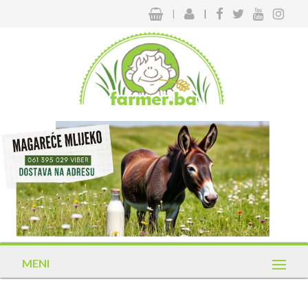
|
|
MENI