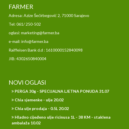
FARMER
Adresa: Azize Šećirbegović 2, 71000 Sarajevo
Tel: 061/ 250-502
oglasi: marketing@farmer.ba
e-mail: info@farmer.ba
Raiffeisen Bank d.d : 1610000152840098
JIB: 4302650840004
NOVI OGLASI
PERGA 30g - SPECIJALNA LJETNA PONUDA 31.07
Chia sjemenke - ulje 20.02
Chia ulje prodaja - 0.5L 20.02
Hladno cijeđeno ulje ricinusa 1L - 38 KM - staklena
ambalaža 10.02