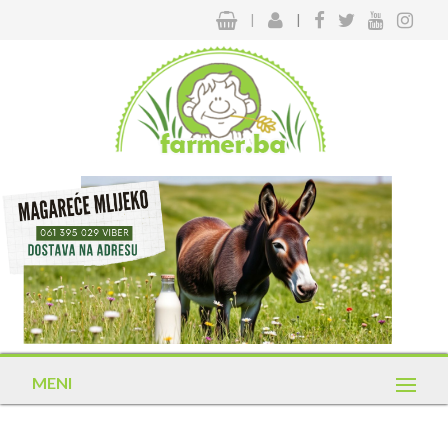
|
|
MENI