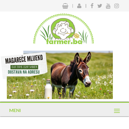
|
|
MENI