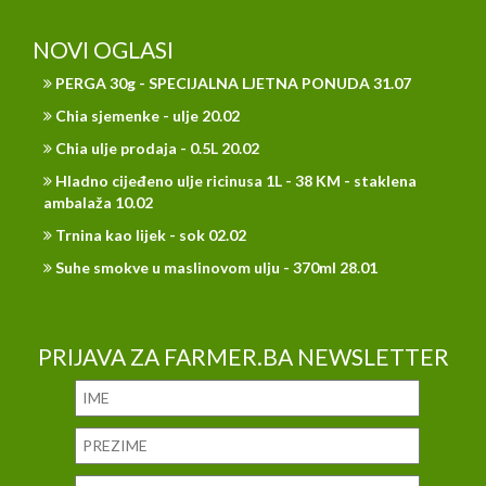
NOVI OGLASI
PERGA 30g - SPECIJALNA LJETNA PONUDA 31.07
Chia sjemenke - ulje 20.02
Chia ulje prodaja - 0.5L 20.02
Hladno cijeđeno ulje ricinusa 1L - 38 KM - staklena
ambalaža 10.02
Trnina kao lijek - sok 02.02
Suhe smokve u maslinovom ulju - 370ml 28.01
PRIJAVA ZA FARMER.BA NEWSLETTER