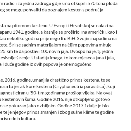
m radio i za jednu zadrugu gdje smo otkupili 570 tona ploda
jeg se mogu pohvaliti da poznajem kesten s područja
rsta na pitomom kestenu. U Evropi i Hrvatskoj se nalazi na
Japanu 1941. godine, a kasnije se proširio i na američki, kao i
ao nekoliko godina prije nego li u BiH. Svojim napadima na
te. Širi se sadnim materijalom na čijim pupovima miruje
do 25 km te da postavi 100 novih jaja. Dvospolna je, tj. jedna
esivnije širenje. U stadiju imaga, tokom mjeseca juna i jula,
ve. Iduće godine iz ovih pupova je onemogućeno
e, 2016. godine, umanjila drastično prinos kestena, te se
 a to je rak kore kestena (Cryphonectria parasitica), koji
jagnosticiran u '50-tim godinama prošlog vijeka. Na ovaj
ju kestenovih šuma. Godine 2016. nije otkupljeno gotovo
se pokazao jako ozbiljnim. Godine 2017. i dalje je bio
e te je njegov prinos smanjen i zbog sušne klime te godine
privrednih kultura.