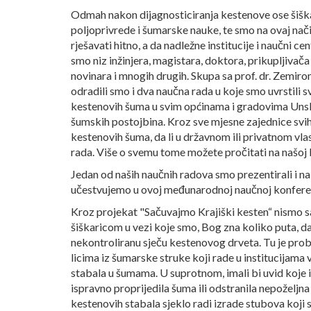
Odmah nakon dijagnosticiranja kestenove ose šiškar
poljoprivrede i šumarske nauke, te smo na ovaj nač
rješavati hitno, a da nadležne institucije i naučni 
smo niz inžinjera, magistara, doktora, prikupljivača
novinara i mnogih drugih. Skupa sa prof. dr. Zemir
odradili smo i dva naučna rada u koje smo uvrstili
kestenovih šuma u svim općinama i gradovima Unsk
šumskih postojbina. Kroz sve mjesne zajednice svih 
kestenovih šuma, da li u državnom ili privatnom vla
rada. Više o svemu tome možete pročitati na našoj 
Jedan od naših naučnih radova smo prezentirali i n
učestvujemo u ovoj međunarodnoj naučnoj konferen
Kroz projekat "Sačuvajmo Krajiški kesten“ nismo
šiškaricom u vezi koje smo, Bog zna koliko puta, da
nekontroliranu sječu kestenovog drveta. Tu je prob
licima iz šumarske struke koji rade u institucijama 
stabala u šumama. U suprotnom, imali bi uvid koje iz
ispravno proprijedila šuma ili odstranila nepoželjna
kestenovih stabala sjeklo radi izrade stubova koji s