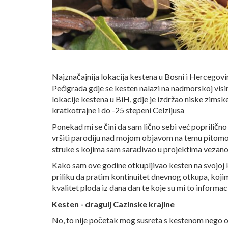
Najznačajnija lokacija kestena u Bosni i Hercegovin
Pećigrada gdje se kesten nalazi na nadmorskoj visin
lokacije kestena u BiH, gdje je izdržao niske zimsk
kratkotrajne i do -25 stepeni Celzijusa
Ponekad mi se čini da sam lično sebi već poprilič
vršiti parodiju nad mojom objavom na temu pitomog
struke s kojima sam sarađivao u projektima vezano 
Kako sam ove godine otkupljivao kesten na svojoj ku
priliku da pratim kontinuitet dnevnog otkupa, kojim
kvalitet ploda iz dana dan te koje su mi to informaci
Kesten - dragulj Cazinske krajine
No, to nije početak mog susreta s kestenom nego on 