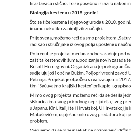
krastavaca i slično. To se posebno izrazilo nakon in
Biologija kestena u 2018. godini
Što se tiče kestena i njegovog uroda u 2018. godini
imamo nekoliko zanimljivih značajki.
Prije svega, možemo reći da smo projektom „Sačuvaj
rad kao i stručnjake iz ovog polja uposlene u nau
Pokrenut je projekat međunarodne saradnje pod nazi
zaštita kestenovih šuma, podizanje novih zasada 
Bosni i Hercegovini. Organizirana je prekogranična 
sudjeluju još i općina Bužim, Poljoprivredni zavod U
Petrinja. Projekat je otpočeo s realizacijom s 2017. 
tim "Sačuvajmo krajiški kesten“ prikupio i grupisao j
Mimo ovog projekta, možemo reći da se desila jedna
šiškarica ima svog prirodnog neprijatelja, svog pr
u Japanu, Kini, Italiji te i Hrvatskoj. U Hrvatskoj je
Matoševićem, uspješno unio ovog predatora koji je p
problem.
Vjerujemo da se ovaj insekat, ne poznavajući držav