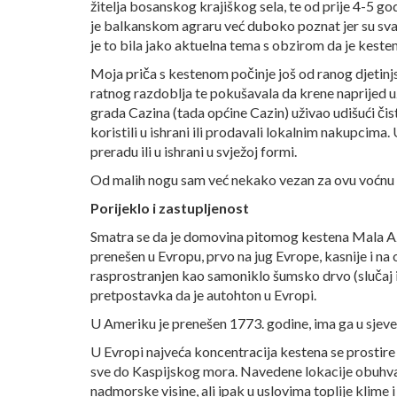
žitelja bosanskog krajiškog sela, te od prije 4-5 g
je balkanskom agraru već duboko poznat jer su sva 
je to bila jako aktuelna tema s obzirom da je kesten
Moja priča s kestenom počinje još od ranog djetinjst
ratnog razdoblja te pokušavala da krene naprijed 
grada Cazina (tada općine Cazin) uživao udišući č
koristili u ishrani ili prodavali lokalnim nakupcima. 
preradu ili u ishrani u svježoj formi.
Od malih nogu sam već nekako vezan za ovu voćnu 
Porijeklo i zastupljenost
Smatra se da je domovina pitomog kestena Mala Azij
prenešen u Evropu, prvo na jug Evrope, kasnije i na 
rasprostranjen kao samoniklo šumsko drvo (slučaj i k
pretpostavka da je autohton u Evropi.
U Ameriku je prenešen 1773. godine, ima ga u sjeve
U Evropi najveća koncentracija kestena se prostire 
sve do Kaspijskog mora. Navedene lokacije obuhvat
nadmorske visine, ali ipak u uslovima toplije klime