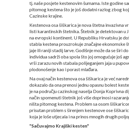
tj. naše posjete kestenovim šumama. Iste godine sa
pitomog kestena što je još dodatni razlog zbog ko
Cazinske krajine.
Kestenova osa šiškarica je nova štetna invazivna v
listi karantinskih štetnika. Štetnik je detektovan u 
na evropski kontinent. U Republiku Hrvatsku je doš
stabla kestena prouzrokuje značajne ekonomske šte
jaje ili raniji stadij larve. Godišnje može da se širi 
individua sadrži oba spola što joj omogućuje još agr
vrši zarazu novih stabala polijeganjem jaja u pupo
plodonošenje kao i porast mlađara.
Na ovaj način kestenova osa šiškarica je već naredn
dokazalo da ona prenosi jednu opasnu bolest kestena
je na području cazinskog naselja Donja Koprivna di
način spomenuti štetnik još više doprinosi razaran
ništa pitomog kestena. Problem sa osom šiškaricom 
prisutan problem s širenjem kestenove ose šiškaric
koja je loše utjecala i na prinos mnogih drugih poljo
"Sačuvajmo Krajiški kesten"