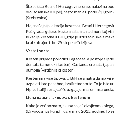
Što se tiče Bosne i Hercegovine, on se nalazi na po
dio Bosanske Krupe), nešto manje u području gornje 
(Srebrenica).
Najznačajnija lokacija kestena u Bosni i Hercegovin
Pećigrada, gdje se kesten nalazi na nadmorskoj visi
lokacije kestena u BiH, gdje je izdržao niske zimsk
kratkotrajne i do -25 stepeni Celzijusa.
Vrste i sorte
Kesten pripada porodici Fagaceae, a postoje sljede
dentata (američki kesten), Castanea crenata (japan
pumpila (virdžinijski kesten).
Kesten ima više tipova. U BiH se smatra da ma više d
uzgajati kao posebne, kvalitetne sorte. To je isto
Npr. u Italiji se najčešće uzgajaju: maroni, maronela,
Lična naučna iskustva s kestenom
Kako je već poznato, skupa sa još dvojicom kolega,
(Dryocosmus kuriphilus) u maju 2015. godine. To se 