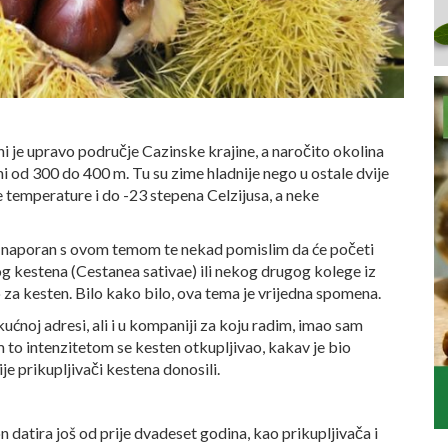
i je upravo područje Cazinske krajine, a naročito okolina
i od 300 do 400 m. Tu su zime hladnije nego u ostale dvije
e temperature i do -23 stepena Celzijusa, a neke
no naporan s ovom temom te nekad pomislim da će početi
 kestena (Cestanea sativae) ili nekog drugog kolege iz
za kesten. Bilo kako bilo, ova tema je vrijedna spomena.
ćnoj adresi, ali i u kompaniji za koju radim, imao sam
 to intenzitetom se kesten otkupljivao, kakav je bio
je prikupljivači kestena donosili.
datira još od prije dvadeset godina, kao prikupljivača i