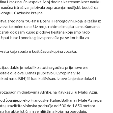
odina i kroz naučni aspekt. Moj dodir s kestenom kroz nauku
naučna istraživanja bivala popraćenja medijski, budući da
 dragulj Cazinske krajine.
va, sredinom '90-tih u Bosni i Hercegovini, koja je izašla iz
uz sve te bolne rane. Uz moju rahtmeli majku sam u šumama
ist zrak dok sam kupio plodove kestena koje smo rado
Usput bi se i poneka gljiva pronašla pa se koristila za
vrstu koja spada u koštičavu skupinu voćaka.
a, odakle je nekoliko stotina godina prije nove ere
ostale dijelove. Danas je upravo u Evropi najviše
od nas u BiH) ili kao kultivisan. Iz ove činjenice dolazi i
rozapadnim dijelovima Afrike, na Kavkazu i u Maloj Aziji.
od Španije, preko Francuske, Italije, Balkana i Male Azije pa
aju različita visinska područja od 500 do 1.650 metara
 i na karakterističnim zemljištima koja mu pogoduju.