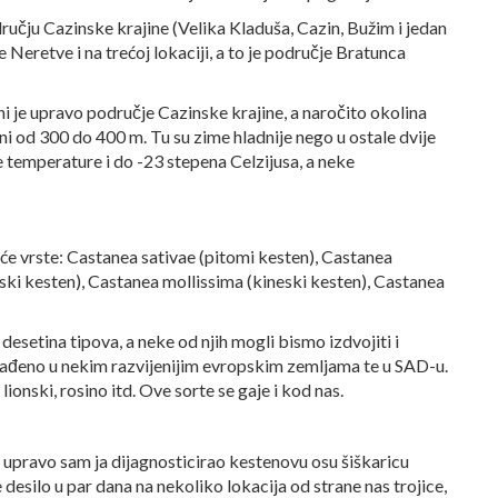
dručju Cazinske krajine (Velika Kladuša, Cazin, Bužim i jedan
Neretve i na trećoj lokaciji, a to je područje Bratunca
i je upravo područje Cazinske krajine, a naročito okolina
ni od 300 do 400 m. Tu su zime hladnije nego u ostale dvije
e temperature i do -23 stepena Celzijusa, a neke
će vrste: Castanea sativae (pitomi kesten), Castanea
ski kesten), Castanea mollissima (kineski kesten), Castanea
esetina tipova, a neke od njih mogli bismo izdvojiti i
 urađeno u nekim razvijenijim evropskim zemljama te u SAD-u.
 lionski, rosino itd. Ove sorte se gaje i kod nas.
 upravo sam ja dijagnosticirao kestenovu osu šiškaricu
desilo u par dana na nekoliko lokacija od strane nas trojice,