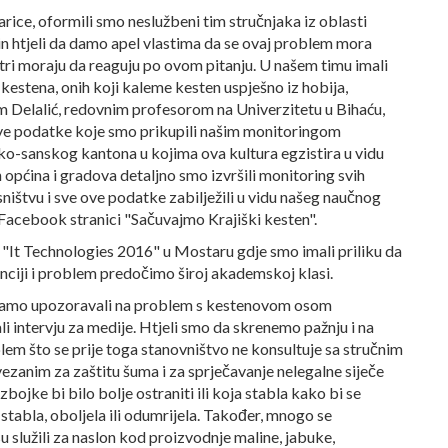
ice, oformili smo neslužbeni tim stručnjaka iz oblasti
in htjeli da damo apel vlastima da se ovaj problem mora
centri moraju da reaguju po ovom pitanju. U našem timu imali
 kestena, onih koji kaleme kesten uspješno iz hobija,
om Delalić, redovnim profesorom na Univerzitetu u Bihaću,
 sve podatke koje smo prikupili našim monitoringom
o-sanskog kantona u kojima ova kultura egzistira u vidu
općina i gradova detaljno smo izvršili monitoring svih
sništvu i sve ove podatke zabilježili u vidu našeg naučnog
Facebook stranici "Sačuvajmo Krajiški kesten".
a "It Technologies 2016" u Mostaru gdje smo imali priliku da
ciji i problem predočimo široj akademskoj klasi.
 samo upozoravali na problem s kestenovom osom
li intervju za medije. Htjeli smo da skrenemo pažnju i na
lem što se prije toga stanovništvo ne konsultuje sa stručnim
vezanim za zaštitu šuma i za sprječavanje nelegalne siječe
bojke bi bilo bolje ostraniti ili koja stabla kako bi se
 stabla, oboljela ili odumrijela. Također, mnogo se
u služili za naslon kod proizvodnje maline, jabuke,