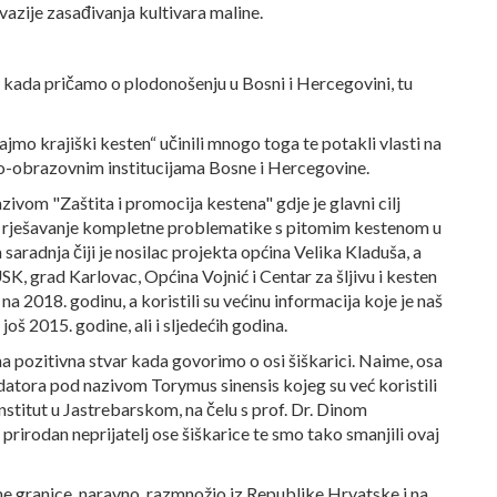
vazije zasađivanja kultivara maline.
, kada pričamo o plodonošenju u Bosni i Hercegovini, tu
mo krajiški kesten“ učinili mnogo toga te potakli vlasti na
čno-obrazovnim institucijama Bosne i Hercegovine.
vom "Zaštita i promocija kestena" gdje je glavni cilj
te rješavanje kompletne problematike s pitomim kestenom u
saradnja čiji je nosilac projekta općina Velika Kladuša, a
SK, grad Karlovac, Općina Vojnić i Centar za šljivu i kesten
na 2018. godinu, a koristili su većinu informacija koje je naš
oš 2015. godine, ali i sljedećih godina.
 pozitivna stvar kada govorimo o osi šiškarici. Naime, osa
edatora pod nazivom Torymus sinensis kojeg su već koristili
 Institut u Jastrebarskom, na čelu s prof. Dr. Dinom
rirodan neprijatelj ose šiškarice te smo tako smanjili ovaj
ne granice, naravno, razmnožio iz Republike Hrvatske i na