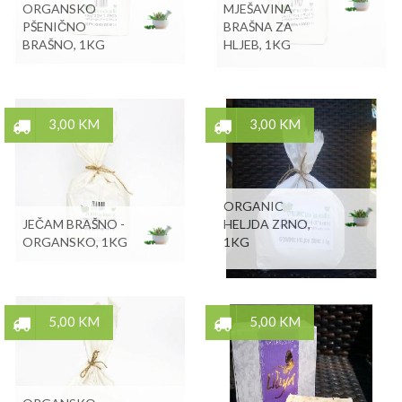
ORGANSKO
MJEŠAVINA
PŠENIČNO
BRAŠNA ZA
BRAŠNO, 1KG
HLJEB, 1KG
3,00 KM
3,00 KM
ORGANIC
JEČAM BRAŠNO -
HELJDA ZRNO,
ORGANSKO, 1KG
1KG
5,00 KM
5,00 KM