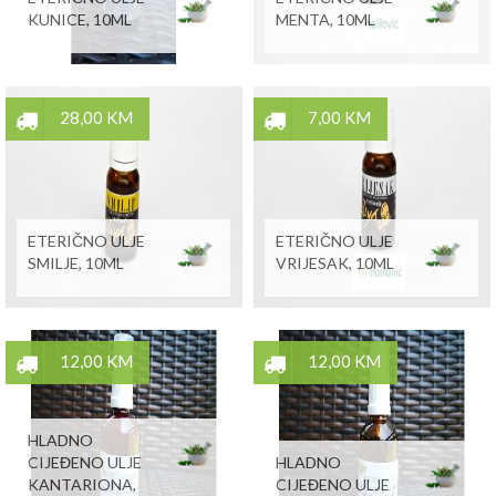
KUNICE, 10ML
MENTA, 10ML
28,00 KM
7,00 KM
ETERIČNO ULJE
ETERIČNO ULJE
SMILJE, 10ML
VRIJESAK, 10ML
12,00 KM
12,00 KM
HLADNO
CIJEĐENO ULJE
HLADNO
KANTARIONA,
CIJEĐENO ULJE