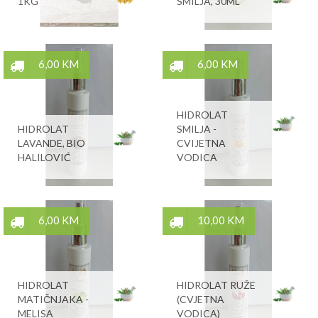
1KG
SMILJA, 30ML
6,00 KM
6,00 KM
HIDROLAT
HIDROLAT
SMILJA -
LAVANDE, BIO
CVIJETNA
HALILOVIĆ
VODICA
6,00 KM
10,00 KM
HIDROLAT
HIDROLAT RUŽE
MATIČNJAKA -
(CVJETNA
MELISA
VODICA)