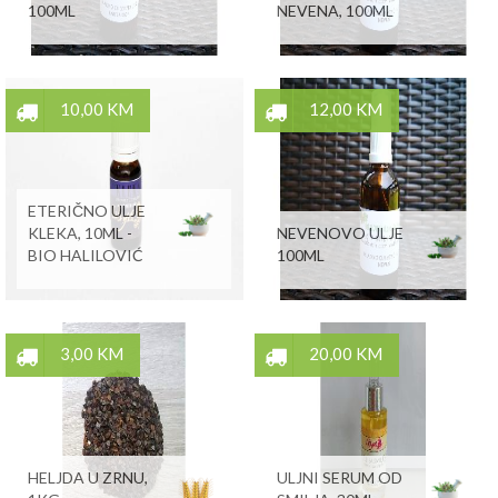
100ML
NEVENA, 100ML
10,00 KM
12,00 KM
ETERIČNO ULJE
KLEKA, 10ML -
NEVENOVO ULJE
BIO HALILOVIĆ
100ML
3,00 KM
20,00 KM
HELJDA U ZRNU,
ULJNI SERUM OD