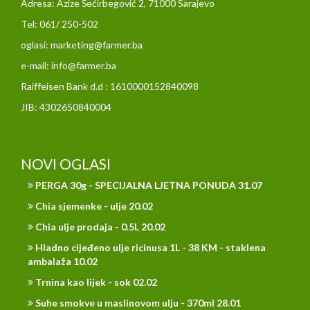
Adresa: Azize Šećirbegović 2, 71000 Sarajevo
Tel: 061/ 250-502
oglasi: marketing@farmer.ba
e-mail: info@farmer.ba
Raiffeisen Bank d.d : 1610000152840098
JIB: 4302650840004
NOVI OGLASI
PERGA 30g - SPECIJALNA LJETNA PONUDA 31.07
Chia sjemenke - ulje 20.02
Chia ulje prodaja - 0.5L 20.02
Hladno cijeđeno ulje ricinusa 1L - 38 KM - staklena
ambalaža 10.02
Trnina kao lijek - sok 02.02
Suhe smokve u maslinovom ulju - 370ml 28.01