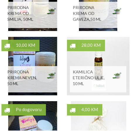
PRIRODNA
PRIRODNA
KREMA OD
KREMA OD
SMILJA, 50ML
GAVEZA,50 ML
10,00 KM
28,00 KM
PRIRODNA
KAMILICA
KREMA NEVEN,
ETERIČNO ULJE,
50 ML
10 ML
Po dogovoru
4,00 KM