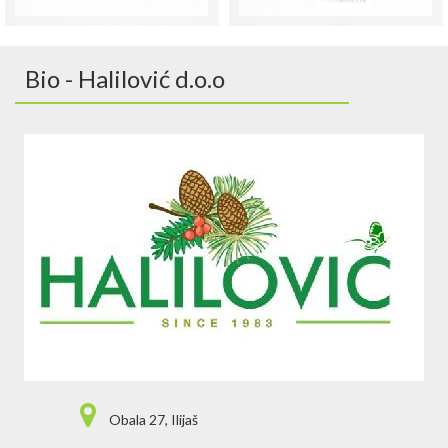
Bio - Halilović d.o.o
Obala 27, Ilijaš