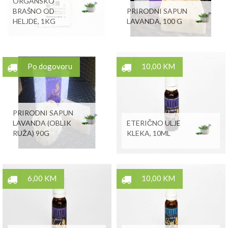
ORGANSKO
BRAŠNO OD
PRIRODNI SAPUN
HELJDE, 1KG
LAVANDA, 100 G
Po dogovoru
10,00 KM
PRIRODNI SAPUN
LAVANDA (OBLIK
ETERIČNO ULJE
RUŽA) 90G
KLEKA, 10ML
6,00 KM
10,00 KM