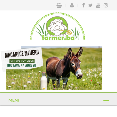
|
|
MENI