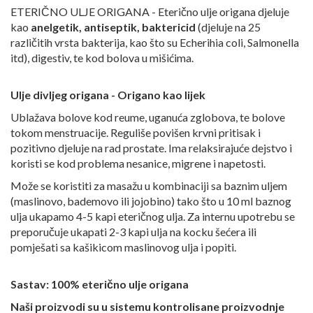
ETERIČNO ULJE ORIGANA - Eterično ulje origana djeluje
kao
anelgetik, antiseptik, baktericid
(djeluje na 25
različitih vrsta bakterija, kao što su Echerihia coli, Salmonella
itd), digestiv, te kod bolova u mišićima.
Ulje divljeg origana - Origano kao lijek
Ublažava bolove kod reume, uganuća zglobova, te bolove
tokom menstruacije. Reguliše povišen krvni pritisak i
pozitivno djeluje na rad prostate. Ima relaksirajuće dejstvo i
koristi se kod problema nesanice, migrene i napetosti.
Može se koristiti za masažu u kombinaciji sa baznim uljem
(maslinovo, bademovo ili jojobino) tako što u 10 ml baznog
ulja ukapamo 4-5 kapi eteričnog ulja. Za internu upotrebu se
preporučuje ukapati 2-3 kapi ulja na kocku šećera ili
pomješati sa kašikicom maslinovog ulja i popiti.
Sastav: 100% eterično ulje origana
Naši proizvodi su u sistemu kontrolisane proizvodnje