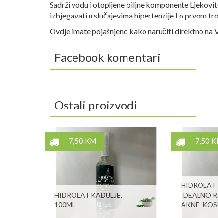
Sadrži vodu i otopljene biljne komponente Ljekovi
izbjegavati u slučajevima hipertenzije I o prvom tr
Ovdje imate pojašnjeno kako naručiti direktno na 
Facebook komentari
Ostali proizvodi
7,50 KM
7,50 
HIDROLAT 
HIDROLAT KADULJE,
IDEALNO R
100ML
AKNE, KOS