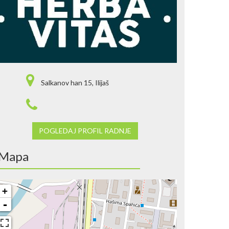
Salkanov han 15, Ilijaš
POGLEDAJ PROFIL RADNJE
Mapa
+
-