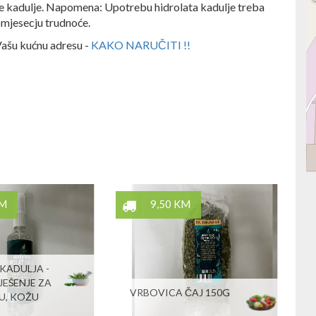
te kadulje. Napomena: Upotrebu hidrolata kadulje treba
omjesecju trudnoće.
Vašu kućnu adresu -
KAKO NARUČITI !!
KM
9,50 KM
KADULJA -
JEŠENJE ZA
VRBOVICA ČAJ 150G
U, KOŽU