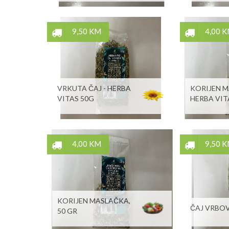
9,50 KM
4,00 
VRKUTA ČAJ - HERBA
KORIJEN M
VITAS 50G
HERBA VIT
4,00 KM
9,50 
KORIJEN MASLAČKA,
ČAJ VRBOV
50 GR