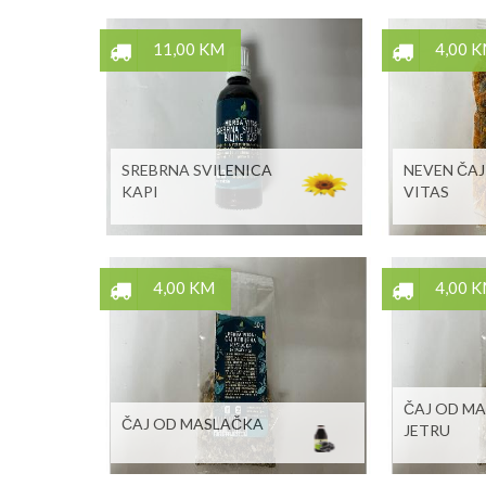
11,00 KM
4,00 
SREBRNA SVILENICA
NEVEN ČAJ
KAPI
VITAS
4,00 KM
4,00 
ČAJ OD M
ČAJ OD MASLAČKA
JETRU