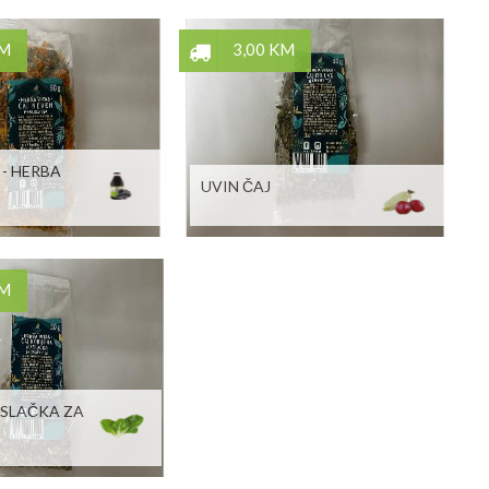
KM
3,00 KM
 - HERBA
UVIN ČAJ
KM
ASLAČKA ZA