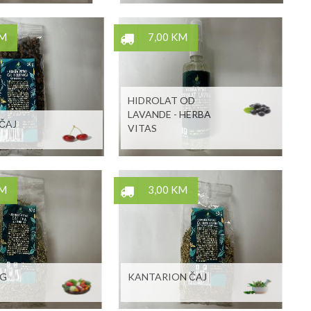
KM
7,00 KM
HIDROLAT OD
LAVANDE - HERBA
ČAJ
VITAS
KM
3,00 KM
0G
KANTARION ČAJ