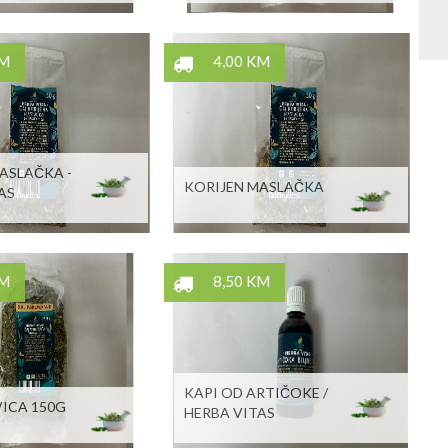
KM
4,00 KM
ASLAČKA -
KORIJEN MASLAČKA
AS
KM
8,50 KM
KAPI OD ARTIČOKE /
ICA 150G
HERBA VITAS