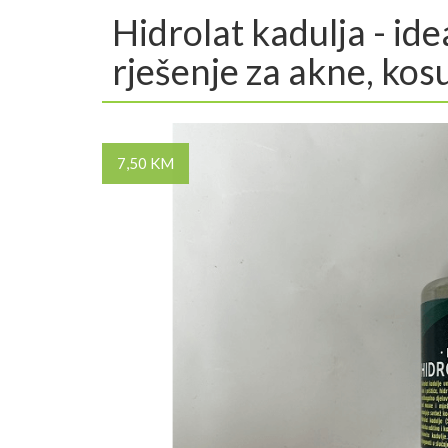
Hidrolat kadulja - id
rješenje za akne, kos
7,50 KM