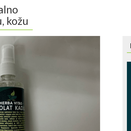
ealno
u, kožu