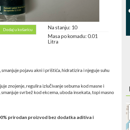
Na stanju: 10
Dodaj u košaricu
Masa po komadu: 0.01
Litra
 smanjuje pojavu akni i prištića, hidratizira i njeguje suhu
juje znojenje, regulira izlučivanje sebuma kod masne i
ka, smanjuje svrbež kod ekcema, uboda insekata, topi masno
 100% prirodan proizvod bez dodatka aditiva i