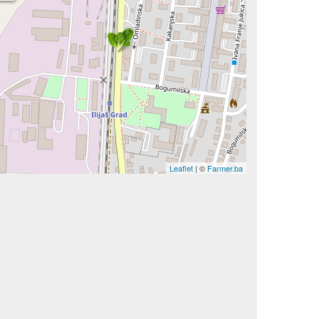
Leaflet
| ©
Farmer.ba