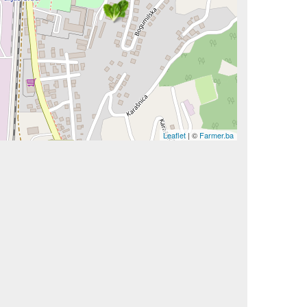
Leaflet
| ©
Farmer.ba