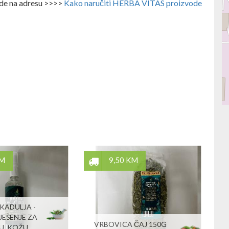
ode na adresu >>>>
Kako naručiti HERBA VITAS proizvode
KM
9,50 KM
KADULJA -
JEŠENJE ZA
VRBOVICA ČAJ 150G
U, KOŽU