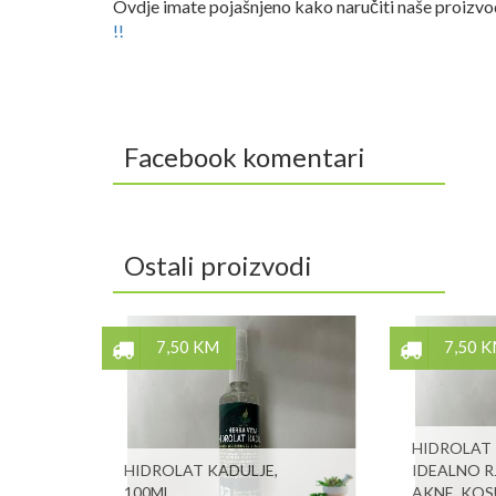
Ovdje imate pojašnjeno kako naručiti naše proizv
!!
Facebook komentari
Ostali proizvodi
7,50 KM
7,50 
HIDROLAT 
HIDROLAT KADULJE,
IDEALNO R
100ML
AKNE, KOS