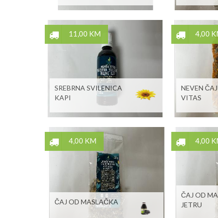
11,00 KM
4,00 
SREBRNA SVILENICA
NEVEN ČAJ
KAPI
VITAS
4,00 KM
4,00 
ČAJ OD M
ČAJ OD MASLAČKA
JETRU