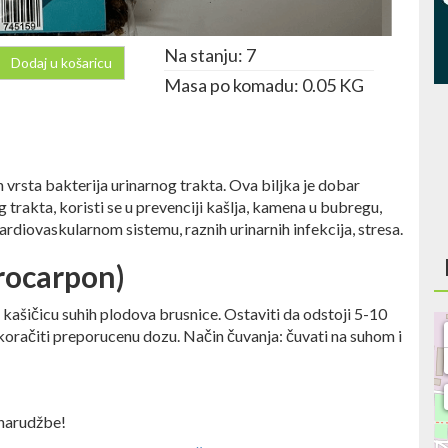
Na stanju: 7
Dodaj u košaricu
Masa po komadu: 0.05 KG
vih vrsta bakterija urinarnog trakta. Ova biljka je dobar
 trakta, koristi se u prevenciji kašlja, kamena u bubregu,
rdiovaskularnom sistemu, raznih urinarnih infekcija, stresa.
rocarpon)
 kašičicu suhih plodova brusnice. Ostaviti da odstoji 5-10
ekoračiti preporucenu dozu. Način čuvanja: čuvati na suhom i
 narudžbe!