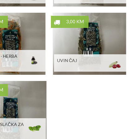
KM
3,00 KM
 - HERBA
UVIN ČAJ
KM
ASLAČKA ZA