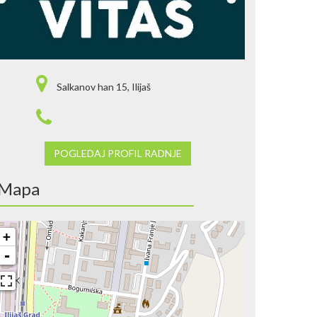
Salkanov han 15, Ilijaš
POGLEDAJ PROFIL RADNJE
Mapa
+
-