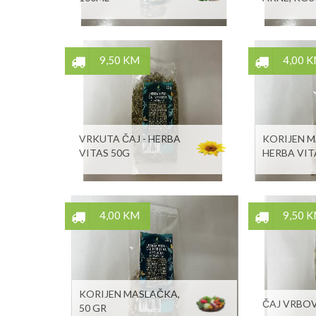
9,50 KM
4,00 
VRKUTA ČAJ - HERBA
KORIJEN M
VITAS 50G
HERBA VIT
4,00 KM
9,50 
KORIJEN MASLAČKA,
ČAJ VRBOV
50 GR