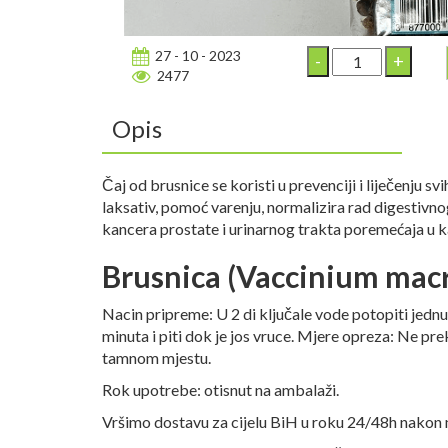
27 - 10 - 2023
2477
Opis
Čaj od brusnice se koristi u prevenciji i liječenju s
laksativ, pomoć varenju, normalizira rad digestivnog
kancera prostate i urinarnog trakta poremećaja u ka
Brusnica (Vaccinium mac
Nacin pripreme: U 2 di ključale vode potopiti jednu
minuta i piti dok je jos vruce. Mjere opreza: Ne pr
tamnom mjestu.
Rok upotrebe: otisnut na ambalaži.
Vršimo dostavu za cijelu BiH u roku 24/48h nakon