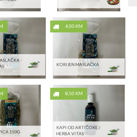
KM
4,00 KM
ASLAČKA -
KORIJEN MASLAČKA
AS
KM
8,50 KM
KAPI OD ARTIČOKE /
ICA 150G
HERBA VITAS