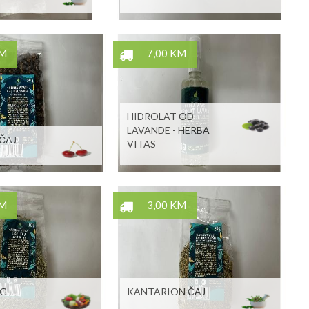
KM
7,00 KM
HIDROLAT OD
LAVANDE - HERBA
ČAJ
VITAS
KM
3,00 KM
0G
KANTARION ČAJ