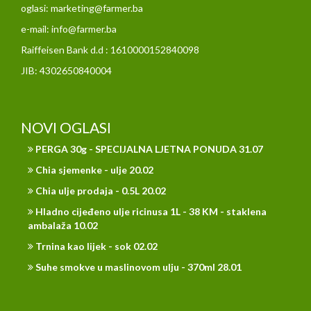
oglasi: marketing@farmer.ba
e-mail: info@farmer.ba
Raiffeisen Bank d.d : 1610000152840098
JIB: 4302650840004
NOVI OGLASI
PERGA 30g - SPECIJALNA LJETNA PONUDA 31.07
Chia sjemenke - ulje 20.02
Chia ulje prodaja - 0.5L 20.02
Hladno cijeđeno ulje ricinusa 1L - 38 KM - staklena
ambalaža 10.02
Trnina kao lijek - sok 02.02
Suhe smokve u maslinovom ulju - 370ml 28.01