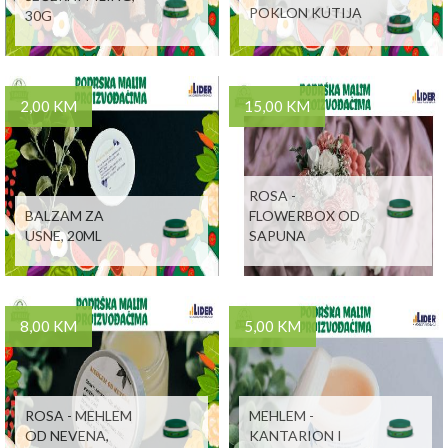
POKLON KUTIJA
30G
2,00 KM
15,00 KM
ROSA -
BALZAM ZA
FLOWERBOX OD
USNE, 20ML
SAPUNA
8,00 KM
5,00 KM
ROSA - MEHLEM
MEHLEM -
OD NEVENA,
KANTARION I