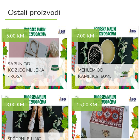
Ostali proizvodi
5,00 KM
7,00 KM
SAPUN OD
KOZJEG MLIJEKA
MEHLEM OD
- ROSA
KAMILICE, 60ML
3,00 KM
15,00 KM
ŠEĆERNI PILING,