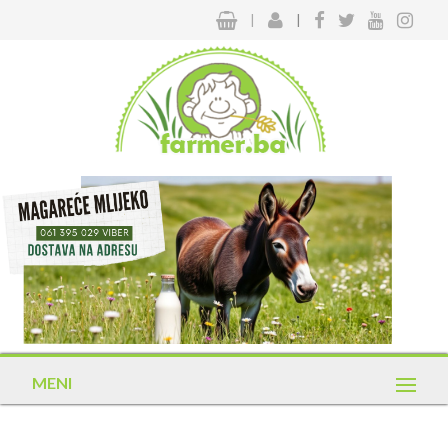
|
|
MENI