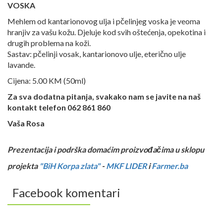
VOSKA
Mehlem od kantarionovog ulja i pčelinjeg voska je veoma
hranjiv za vašu kožu. Djeluje kod svih oštećenja, opekotina i
drugih problema na koži.
Sastav: pčelinji vosak, kantarionovo ulje, eterično ulje
lavande.
Cijena: 5.00 KM (50ml)
Za sva dodatna pitanja, svakako nam se javite na naš
kontakt telefon 062 861 860
Vaša Rosa
Prezentacija i podrška domaćim proizvođačima u sklopu
projekta
"BiH Korpa zlata"
-
MKF LIDER
i
Farmer.ba
Facebook komentari