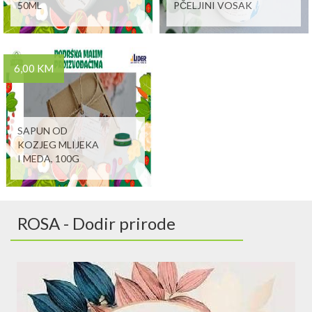
50ML
PČELJINI VOSAK
6,00 KM
SAPUN OD
KOZJEG MLIJEKA
I MEDA, 100G
ROSA - Dodir prirode