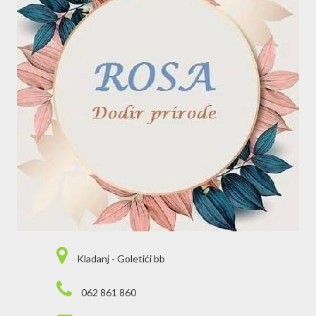
Kladanj - Goletići bb
062 861 860