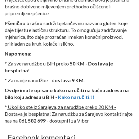
brašno dobiveno mljevenjem prethodno očišćene i
pripremljene pšenice
Pšenično brašno
sadrži bjelančevinu nazvanu gluten, koje
daje tijestu elastičnu strukturu. To omogućuju zadržavanje
mjehurića, što daje prozračan i mekan konačni proizvod,
prikladan za kruh, kolače i slično.
Napomena:
* Za sve narudžbe u BiH preko
50 KM - Dostava je
besplatna!
* Za manje narudžbe -
dostava 9 KM.
Ovdje imate opisano kako naručiti na kućnu adresu na
bilo koju adresu u BiH -
Kako naručiti!!!
*
Ukoliko ste iz Sarajeva, za narudžbe preko 20 KM -
Dostava je besplatna! Za narudžbu za Sarajevo kontaktirajte
nas na
061 582 699
- dostupni i za Viber
Facebook komentari