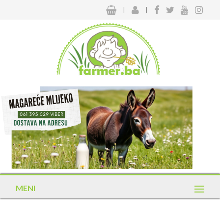
|
|
MENI