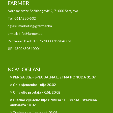
FARMER
Adresa: Azize Šećirbegović 2, 71000 Sarajevo
Tel: 061/ 250-502
oglasi: marketing@farmer.ba
e-mail: info@farmer.ba
Raiffeisen Bank d.d : 1610000152840098
JIB: 4302650840004
NOVI OGLASI
PERGA 30g - SPECIJALNA LJETNA PONUDA 31.07
Chia sjemenke - ulje 20.02
Chia ulje prodaja - 0.5L 20.02
Hladno cijeđeno ulje ricinusa 1L - 38 KM - staklena
ambalaža 10.02
Trnina kao lijek - sok 02.02