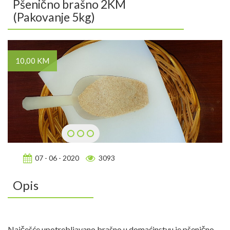
Pšenično brašno 2KM
(Pakovanje 5kg)
10,00 KM
07 - 06 - 2020
3093
Opis
Najčešće upotrebljavano brašno u domaćinstvu je pšenično