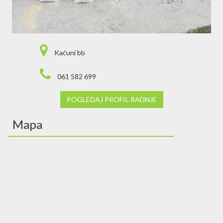
Kaćuni bb
061 582 699
POGLEDAJ PROFIL RADNJE
Mapa