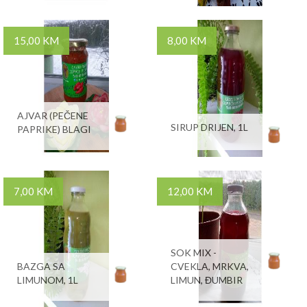
15,00 KM
8,00 KM
AJVAR (PEČENE
SIRUP DRIJEN, 1L
PAPRIKE) BLAGI
7,00 KM
12,00 KM
SOK MIX -
BAZGA SA
CVEKLA, MRKVA,
LIMUNOM, 1L
LIMUN, ĐUMBIR