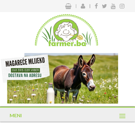
|
|
MENI