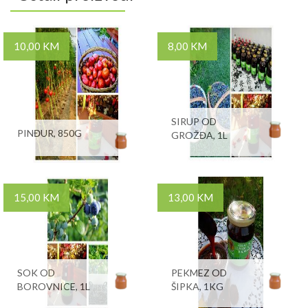
10,00 KM
8,00 KM
SIRUP OD
PINĐUR, 850G
GROŽĐA, 1L
15,00 KM
13,00 KM
SOK OD
PEKMEZ OD
BOROVNICE, 1L
ŠIPKA, 1KG