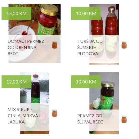
15,00 KM
10,00 KM
DOMAĆI PEKMEZ
TURŠIJA OD
OD DRENJINA,
ŠUMSKIH
850G
PLODOVA
12,00 KM
10,00 KM
MIX SIRUP -
CIKLA, MRKVA I
PEKMEZ OD
JABUKA
ŠLJIVA, 850G