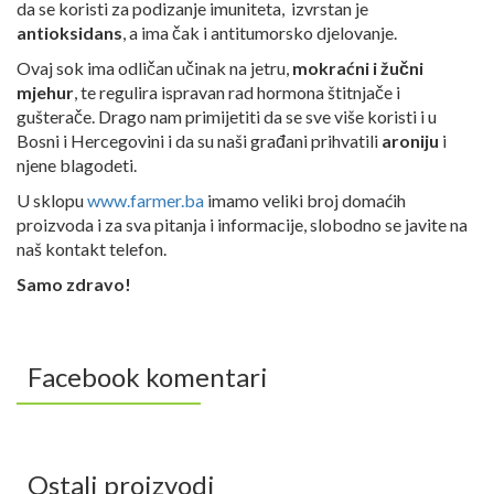
da se koristi za podizanje imuniteta, izvrstan je
antioksidans
, a ima čak i antitumorsko djelovanje.
Ovaj sok ima odličan učinak na jetru,
mokraćni i žučni
mjehur
, te regulira ispravan rad hormona štitnjače i
gušterače. Drago nam primijetiti da se sve više koristi i u
Bosni i Hercegovini i da su naši građani prihvatili
aroniju
i
njene blagodeti.
U sklopu
www.farmer.ba
imamo veliki broj domaćih
proizvoda i za sva pitanja i informacije, slobodno se javite na
naš kontakt telefon.
Samo zdravo!
Facebook komentari
Ostali proizvodi