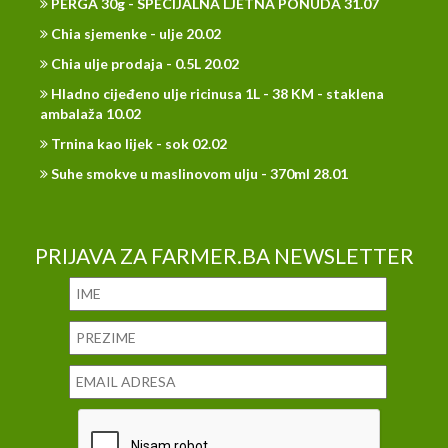
PERGA 30g - SPECIJALNA LJETNA PONUDA 31.07
Chia sjemenke - ulje 20.02
Chia ulje prodaja - 0.5L 20.02
Hladno cijeđeno ulje ricinusa 1L - 38 KM - staklena
ambalaža 10.02
Trnina kao lijek - sok 02.02
Suhe smokve u maslinovom ulju - 370ml 28.01
PRIJAVA ZA FARMER.BA NEWSLETTER