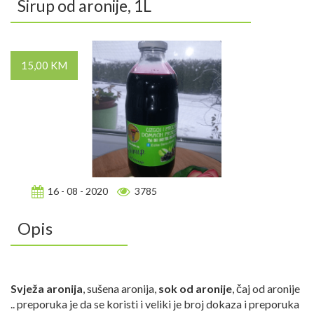
Sirup od aronije, 1L
15,00 KM
16 - 08 - 2020
3785
Opis
Svježa aronija
, sušena aronija,
sok od aronije
, čaj od aronije
.. preporuka je da se koristi i veliki je broj dokaza i preporuka