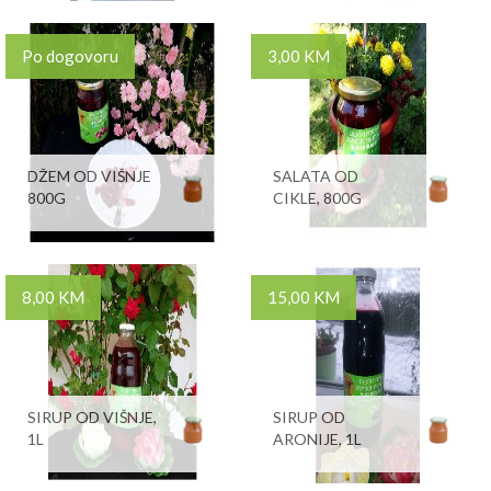
Po dogovoru
3,00 KM
DŽEM OD VIŠNJE
SALATA OD
800G
CIKLE, 800G
8,00 KM
15,00 KM
SIRUP OD VIŠNJE,
SIRUP OD
1L
ARONIJE, 1L