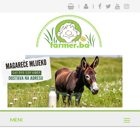
|
|
MENI