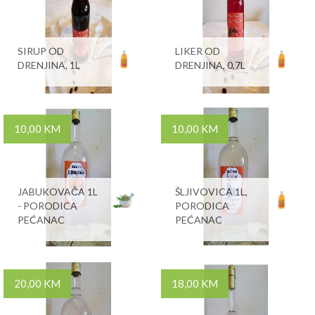
SIRUP OD
LIKER OD
DRENJINA, 1L
DRENJINA, 0,7L
10,00 KM
10,00 KM
JABUKOVAČA 1L
ŠLJIVOVICA 1L,
- PORODICA
PORODICA
PEĆANAC
PEĆANAC
20,00 KM
18,00 KM