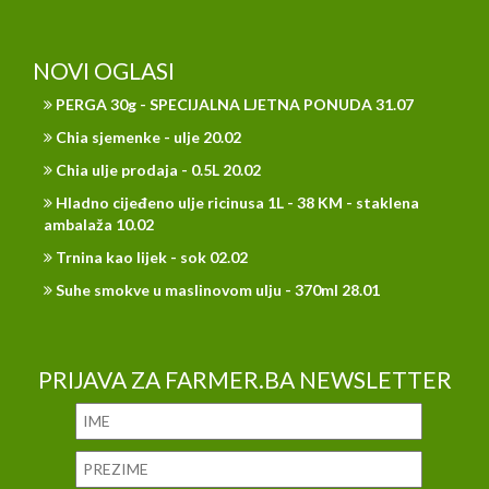
NOVI OGLASI
PERGA 30g - SPECIJALNA LJETNA PONUDA 31.07
Chia sjemenke - ulje 20.02
Chia ulje prodaja - 0.5L 20.02
Hladno cijeđeno ulje ricinusa 1L - 38 KM - staklena
ambalaža 10.02
Trnina kao lijek - sok 02.02
Suhe smokve u maslinovom ulju - 370ml 28.01
PRIJAVA ZA FARMER.BA NEWSLETTER