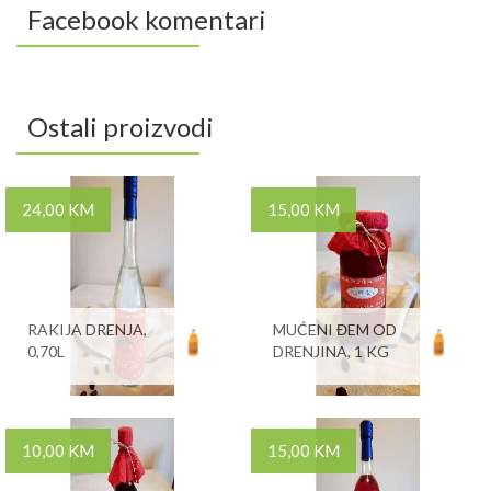
Facebook komentari
Ostali proizvodi
24,00 KM
15,00 KM
RAKIJA DRENJA,
MUĆENI ĐEM OD
0,70L
DRENJINA, 1 KG
10,00 KM
15,00 KM