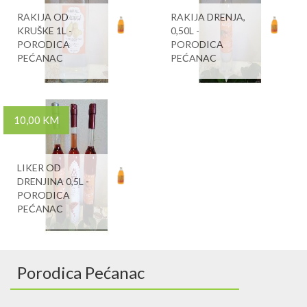
RAKIJA OD
RAKIJA DRENJA,
KRUŠKE 1L -
0,50L -
PORODICA
PORODICA
PEĆANAC
PEĆANAC
10,00 KM
LIKER OD
DRENJINA 0,5L -
PORODICA
PEĆANAC
Porodica Pećanac