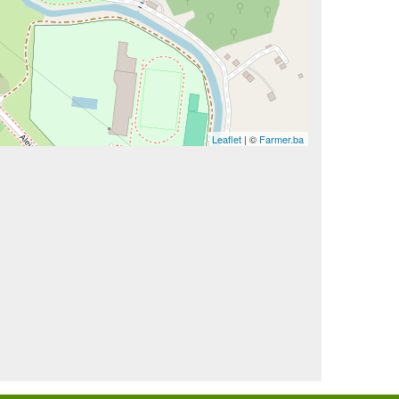
Leaflet
| ©
Farmer.ba