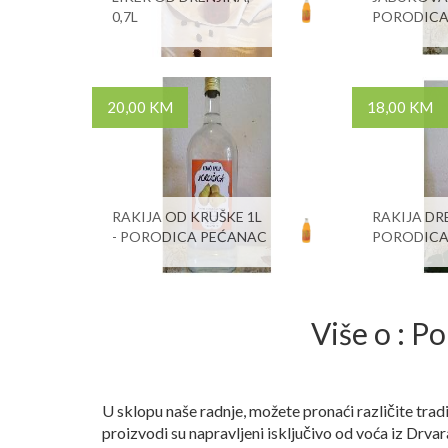
0,7L
PORODICA
20,00 KM
18,00 KM
RAKIJA OD KRUŠKE 1L
RAKIJA DRE
- PORODICA PEĆANAC
PORODICA
Više o : P
U sklopu naše radnje, možete pronaći različite tra
proizvodi su napravljeni isključivo od voća iz Drva