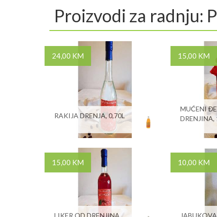
Proizvodi za radnju:
24,00 KM
15,00 KM
MUĆENI Đ
RAKIJA DRENJA, 0,70L
DRENJINA, 
15,00 KM
10,00 KM
LIKER OD DRENJINA,
JABUKOVAČ