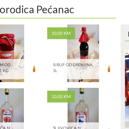
 Porodica Pećanac
10,00 KM
EM OD
SIRUP OD DRENJINA,
1 KG
1L
10,00 KM
A 1L -
ŠLJIVOVICA 1L,