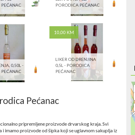
 PEĆANAC
PORODICA PEĆANAC
10,00 KM
LIKER OD DRENJINA
NJA, 0,50L -
0,5L - PORODICA
 PEĆANAC
PEĆANAC
orodica Pećanac
dicionalno pripremljene proizvode drvarskog kraja. Svi
ra i imamo proizvode od šipka koji se uglavnom sakuplja iz