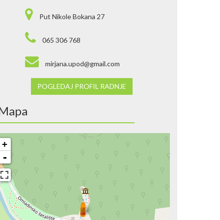
Put Nikole Bokana 27
065 306 768
mirjana.upod@gmail.com
POGLEDAJ PROFIL RADNJE
Mapa
+
-